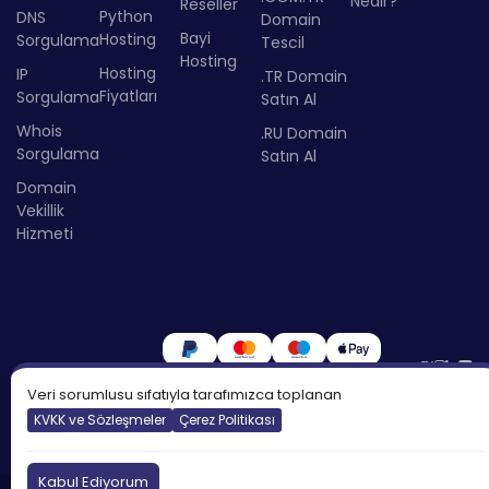
Nedir?
Reseller
Python
DNS
Domain
Bayi
Hosting
Sorgulama
Tescil
Hosting
Hosting
IP
.TR Domain
Fiyatları
Sorgulama
Satın Al
Whois
.RU Domain
Sorgulama
Satın Al
Domain
Vekillik
Hizmeti
Veri sorumlusu sıfatıyla tarafımızca toplanan
KVKK ve Sözleşmeler
Çerez Politikası
Kabul Ediyorum