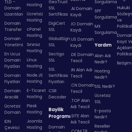
TLD -
GeoTrust
Sorgulama
Hosting
Hukuki
Domain
SSL
.AI Domain
SPF
Ücretsiz
Sözleş
Uzantıları
Sertifikası
Kaydı
Sorgulama
Hosting
ve
Domain
DigiCert
.IO Domain
MX
Politika
cPanel
Transfer
SSL
Kaydı
Sorgulama
Hosting
Domai
Domain
GlobalSign
.US Domain
Kayıt Ve
Sınırsız
Yönetimi
SSL
Yardım
Kaydı
Açıkla
Hosting
En Ucuz
Sectigo
Politika
.DE Domain
Alan Adı
Linux
Domain
SSL
Tescil
Nedir?
İletişim
Hosting
Fiyatları
SSL
.IN Alan Adı
Hosting
Node.JS
Domain
Sertifikası
Tescil
Nedir?
Hosting
Fiyatları
Fiyatları
.CN Domain
SSL Nedir?
E-Ticaret
Domain
CSR
Tescil
Ücretsiz
Hosting
Aracılık
Decoder
.TOP Alan
SSL
Plesk
Ücretsiz
Adı Tescil
Bayilik
E-posta
Hosting
Domain
.SITE Alan
Programı
Nedir?
Joomla
IDN
Adı Tescil
Reseller
Domain
Hosting
Çevirici
.COM.TR