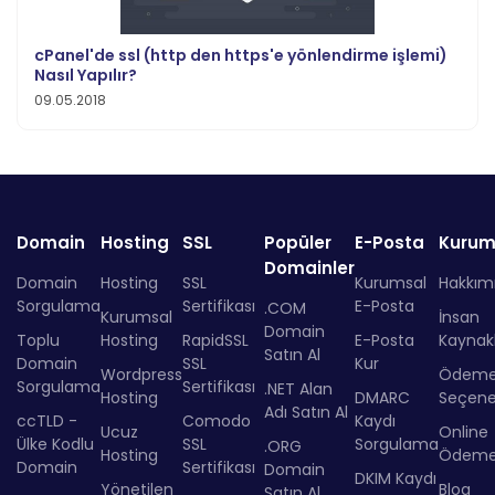
cPanel'de ssl (http den https'e yönlendirme işlemi)
Nasıl Yapılır?
09.05.2018
Domain
Hosting
SSL
Popüler
E-Posta
Kurum
Domainler
Domain
Hosting
SSL
Kurumsal
Hakkım
Sorgulama
Sertifikası
E-Posta
.COM
Kurumsal
İnsan
Domain
Toplu
Hosting
RapidSSL
E-Posta
Kaynakl
Satın Al
Domain
SSL
Kur
Wordpress
Ödem
Sorgulama
Sertifikası
.NET Alan
Hosting
DMARC
Seçenek
Adı Satın Al
ccTLD -
Comodo
Kaydı
Ucuz
Online
Ülke Kodlu
SSL
Sorgulama
.ORG
Hosting
Ödem
Domain
Sertifikası
Domain
DKIM Kaydı
Yönetilen
Blog
Satın Al