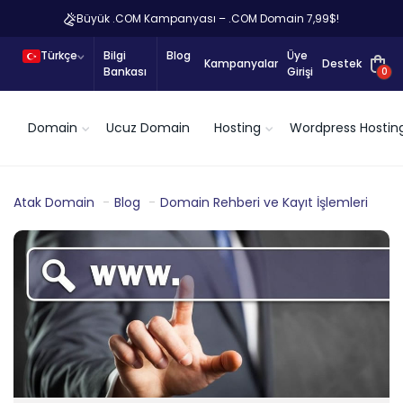
Büyük .COM Kampanyası – .COM Domain 7,99$!
Türkçe
Bilgi
Blog
Üye
Kampanyalar
Destek
Bankası
Girişi
0
Domain
Ucuz Domain
Hosting
Wordpress Hostin
Atak Domain
Blog
Domain Rehberi ve Kayıt İşlemleri