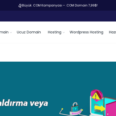
Büyük .COM Kampanyası – .COM Domain 7,99$!
main
Ucuz Domain
Hosting
Wordpress Hosting
Hazı