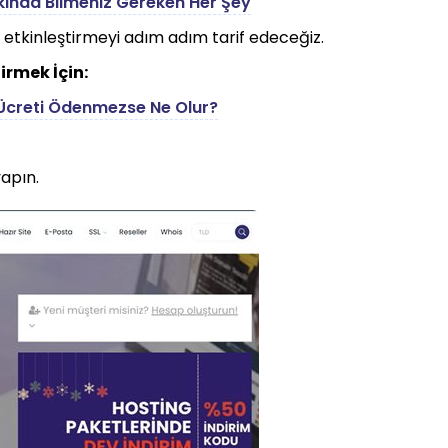
kında Bilmeniz Gereken Her Şey
 etkinleştirmeyi adım adım tarif edeceğiz.
irmek İçin:
Ücreti Ödenmezse Ne Olur?
apın.