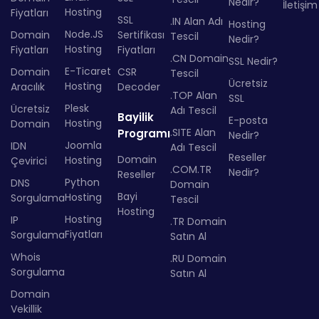
Nedir?
İletişim
Hosting
Fiyatları
SSL
.IN Alan Adı
Hosting
Node.JS
Domain
Sertifikası
Tescil
Nedir?
Hosting
Fiyatları
Fiyatları
.CN Domain
SSL Nedir?
E-Ticaret
Domain
CSR
Tescil
Ücretsiz
Hosting
Aracılık
Decoder
.TOP Alan
SSL
Plesk
Ücretsiz
Adı Tescil
Bayilik
E-posta
Hosting
Domain
.SITE Alan
Programı
Nedir?
Joomla
IDN
Adı Tescil
Reseller
Domain
Hosting
Çevirici
.COM.TR
Nedir?
Reseller
Python
DNS
Domain
Bayi
Hosting
Sorgulama
Tescil
Hosting
Hosting
IP
.TR Domain
Fiyatları
Sorgulama
Satın Al
Whois
.RU Domain
Sorgulama
Satın Al
Domain
Vekillik