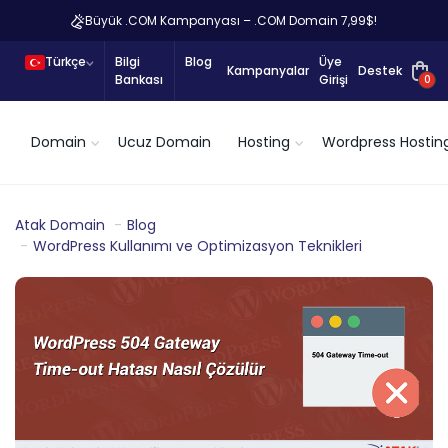
Büyük .COM Kampanyası – .COM Domain 7,99$!
Türkçe
Bilgi
Blog
Üye
Kampanyalar
Destek
Bankası
Girişi
0
Domain
Ucuz Domain
Hosting
Wordpress Hostin
Atak Domain
Blog
WordPress Kullanımı ve Optimizasyon Teknikleri