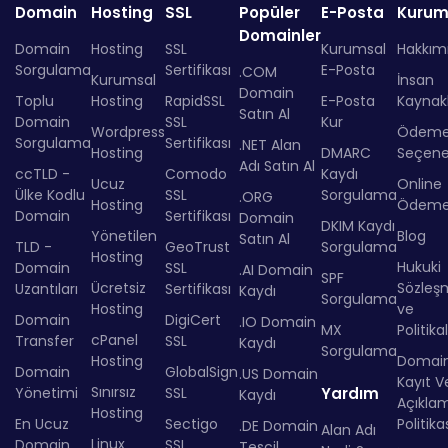
Domain
Hosting
SSL
Popüler
E-Posta
Kurum
Domainler
Domain
Hosting
SSL
Kurumsal
Hakkım
Sorgulama
Sertifikası
E-Posta
.COM
Kurumsal
İnsan
Domain
Toplu
Hosting
RapidSSL
E-Posta
Kaynakl
Satın Al
Domain
SSL
Kur
Wordpress
Ödem
Sorgulama
Sertifikası
.NET Alan
Hosting
DMARC
Seçenek
Adı Satın Al
ccTLD -
Comodo
Kaydı
Ucuz
Online
Ülke Kodlu
SSL
Sorgulama
.ORG
Hosting
Ödem
Domain
Sertifikası
Domain
DKIM Kaydı
Yönetilen
Blog
Satın Al
TLD -
GeoTrust
Sorgulama
Hosting
Hukuki
Domain
SSL
.AI Domain
SPF
Ücretsiz
Sözleş
Uzantıları
Sertifikası
Kaydı
Sorgulama
Hosting
ve
Domain
DigiCert
.IO Domain
MX
Politika
cPanel
Transfer
SSL
Kaydı
Sorgulama
Hosting
Domai
Domain
GlobalSign
.US Domain
Kayıt Ve
Sınırsız
Yönetimi
SSL
Yardım
Kaydı
Açıkla
Hosting
En Ucuz
Sectigo
Politika
.DE Domain
Alan Adı
Linux
Domain
SSL
Tescil