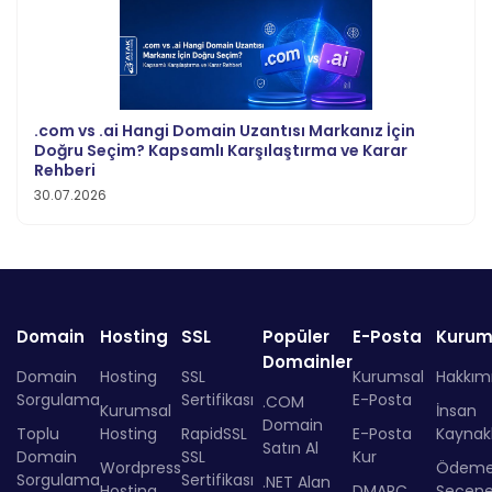
.com vs .ai Hangi Domain Uzantısı Markanız İçin
Doğru Seçim? Kapsamlı Karşılaştırma ve Karar
Rehberi
30.07.2026
Domain
Hosting
SSL
Popüler
E-Posta
Kurum
Domainler
Domain
Hosting
SSL
Kurumsal
Hakkım
Sorgulama
Sertifikası
E-Posta
.COM
Kurumsal
İnsan
Domain
Toplu
Hosting
RapidSSL
E-Posta
Kaynakl
Satın Al
Domain
SSL
Kur
Wordpress
Ödem
Sorgulama
Sertifikası
.NET Alan
Hosting
DMARC
Seçenek