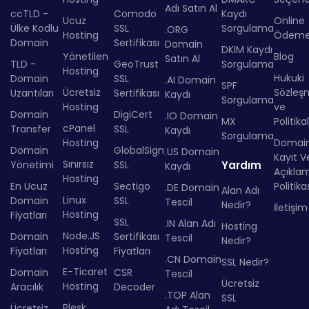
Adı Satın Al
ccTLD -
Comodo
Kaydı
Ucuz
Online
Ülke Kodlu
SSL
Sorgulama
.ORG
Hosting
Ödem
Domain
Sertifikası
Domain
DKIM Kaydı
Yönetilen
Blog
Satın Al
TLD -
GeoTrust
Sorgulama
Hosting
Hukuki
Domain
SSL
.AI Domain
SPF
Ücretsiz
Sözleş
Uzantıları
Sertifikası
Kaydı
Sorgulama
Hosting
ve
Domain
DigiCert
.IO Domain
MX
Politika
cPanel
Transfer
SSL
Kaydı
Sorgulama
Hosting
Domai
Domain
GlobalSign
.US Domain
Kayıt Ve
Sınırsız
Yönetimi
SSL
Yardım
Kaydı
Açıkla
Hosting
En Ucuz
Sectigo
Politika
.DE Domain
Alan Adı
Linux
Domain
SSL
Tescil
Nedir?
İletişim
Hosting
Fiyatları
SSL
.IN Alan Adı
Hosting
Node.JS
Domain
Sertifikası
Tescil
Nedir?
Hosting
Fiyatları
Fiyatları
.CN Domain
SSL Nedir?
E-Ticaret
Domain
CSR
Tescil
Ücretsiz
Hosting
Aracılık
Decoder
.TOP Alan
SSL
Plesk
Ücretsiz