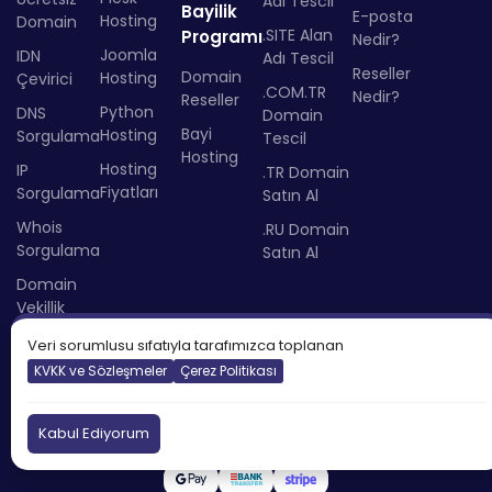
Adı Tescil
Bayilik
E-posta
Hosting
Domain
.SITE Alan
Programı
Nedir?
Joomla
IDN
Adı Tescil
Reseller
Domain
Hosting
Çevirici
.COM.TR
Nedir?
Reseller
Python
DNS
Domain
Bayi
Hosting
Sorgulama
Tescil
Hosting
Hosting
IP
.TR Domain
Fiyatları
Sorgulama
Satın Al
Whois
.RU Domain
Sorgulama
Satın Al
Domain
Vekillik
Hizmeti
Veri sorumlusu sıfatıyla tarafımızca toplanan
KVKK ve Sözleşmeler
Çerez Politikası
Kabul Ediyorum