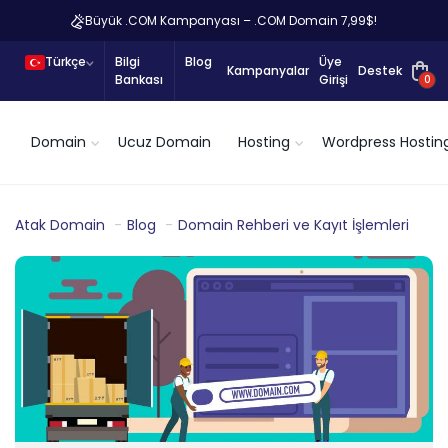
Büyük .COM Kampanyası – .COM Domain 7,99$!
Türkçe
Bilgi
Blog
Üye
Kampanyalar
Destek
Bankası
Girişi
0
Domain
Ucuz Domain
Hosting
Wordpress Hostin
Atak Domain
Blog
Domain Rehberi ve Kayıt İşlemleri