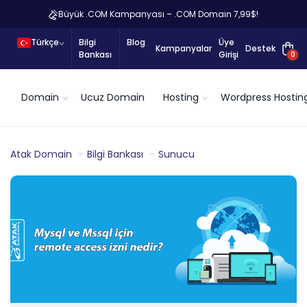
Büyük .COM Kampanyası – .COM Domain 7,99$!
Türkçe
Bilgi
Blog
Üye
Kampanyalar
Destek
Bankası
Girişi
0
Domain
Ucuz Domain
Hosting
Wordpress Hostin
Atak Domain
Bilgi Bankası
Sunucu