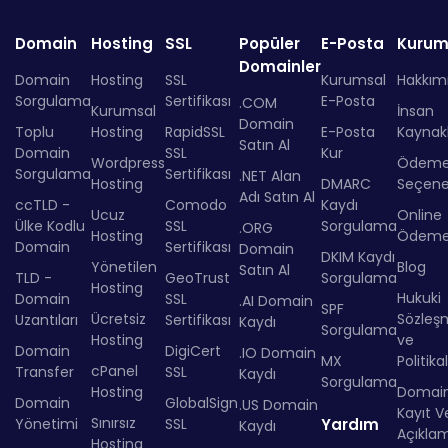
Domain
Hosting
SSL
Popüler
E-Posta
Kurum
Domainler
Domain
Hosting
SSL
Kurumsal
Hakkım
Sorgulama
Sertifikası
E-Posta
.COM
Kurumsal
İnsan
Domain
Toplu
Hosting
RapidSSL
E-Posta
Kaynakl
Satın Al
Domain
SSL
Kur
Wordpress
Ödem
Sorgulama
Sertifikası
.NET Alan
Hosting
DMARC
Seçenek
Adı Satın Al
ccTLD -
Comodo
Kaydı
Ucuz
Online
Ülke Kodlu
SSL
Sorgulama
.ORG
Hosting
Ödem
Domain
Sertifikası
Domain
DKIM Kaydı
Yönetilen
Blog
Satın Al
TLD -
GeoTrust
Sorgulama
Hosting
Hukuki
Domain
SSL
.AI Domain
SPF
Ücretsiz
Sözleş
Uzantıları
Sertifikası
Kaydı
Sorgulama
Hosting
ve
Domain
DigiCert
.IO Domain
MX
Politika
cPanel
Transfer
SSL
Kaydı
Sorgulama
Hosting
Domai
Domain
GlobalSign
.US Domain
Kayıt Ve
Sınırsız
Yönetimi
SSL
Yardım
Kaydı
Açıkla
Hosting