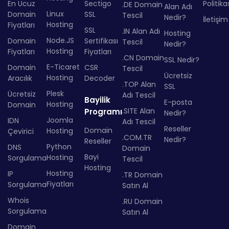
En Ucuz
Sectigo
Politika
.DE Domain
Alan Adı
Linux
Domain
SSL
Tescil
Nedir?
İletişim
Hosting
Fiyatları
SSL
.IN Alan Adı
Hosting
Node.JS
Domain
Sertifikası
Tescil
Nedir?
Hosting
Fiyatları
Fiyatları
.CN Domain
SSL Nedir?
E-Ticaret
Domain
CSR
Tescil
Ücretsiz
Hosting
Aracılık
Decoder
.TOP Alan
SSL
Plesk
Ücretsiz
Adı Tescil
Bayilik
E-posta
Hosting
Domain
.SITE Alan
Programı
Nedir?
Joomla
IDN
Adı Tescil
Reseller
Domain
Hosting
Çevirici
.COM.TR
Nedir?
Reseller
Python
DNS
Domain
Bayi
Hosting
Sorgulama
Tescil
Hosting
Hosting
IP
.TR Domain
Fiyatları
Sorgulama
Satın Al
Whois
.RU Domain
Sorgulama
Satın Al
Domain