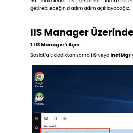
Bu makalede, IIS (Internet Informatio
getirebileceğinizi adım adım açıklayacağız.
IIS Manager Üzerinde
1. IIS Manager’ı Açın.
Başlat’a tıkladıktan sonra
IIS
veya
InetMgr
y