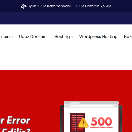
Büyük .COM Kampanyası – .COM Domain 7,99$!
main
Ucuz Domain
Hosting
Wordpress Hosting
Hazı