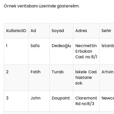
Örnek veritabanı üzerinde gösterelim.
KullaniciID
Ad
Soyad
Adres
Sehir
1
Safa
Dedeoğlu
Necmettin
İstanb
Erbakan
Cad. no 8/1
2
Fatih
Turab
İskele Cad.
Artvin
hastane
sok.
3
John
Doupoint
Claremont
Newca
Rd no:8/3