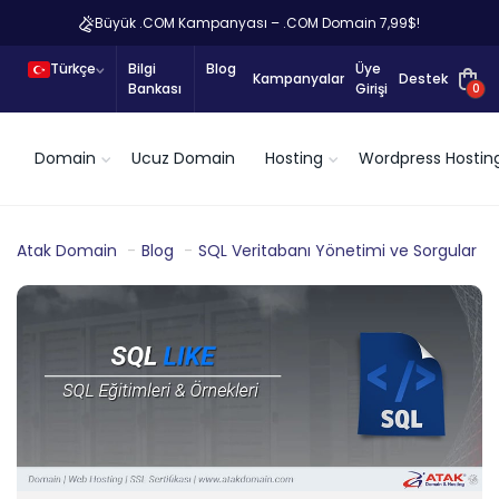
Büyük .COM Kampanyası – .COM Domain 7,99$!
Türkçe
Bilgi
Blog
Üye
Kampanyalar
Destek
Bankası
Girişi
0
Domain
Ucuz Domain
Hosting
Wordpress Hostin
Atak Domain
Blog
SQL Veritabanı Yönetimi ve Sorgular