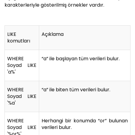
karakterleriyle gösterilmiş örnekler vardır.
LIKE
Açıklama
komutları
WHERE
“a” ile başlayan tüm verileri bulur.
Soyad LIKE
'a%'
WHERE
“a” ile biten tüm verileri bulur.
Soyad LIKE
'%a'
WHERE
Herhangi bir konumda “or” bulunan
Soyad LIKE
verileri bulur.
'%or%'