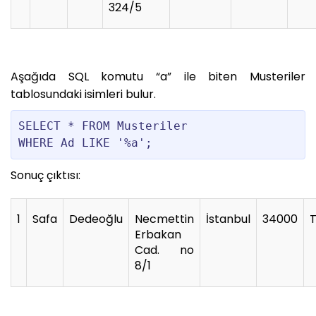
324/5
Aşağıda SQL komutu “a” ile biten Musteriler
tablosundaki isimleri bulur.
SELECT * FROM Musteriler

WHERE Ad LIKE '%a';
Sonuç çıktısı:
1
Safa
Dedeoğlu
Necmettin
İstanbul
34000
T
Erbakan
Cad. no
8/1