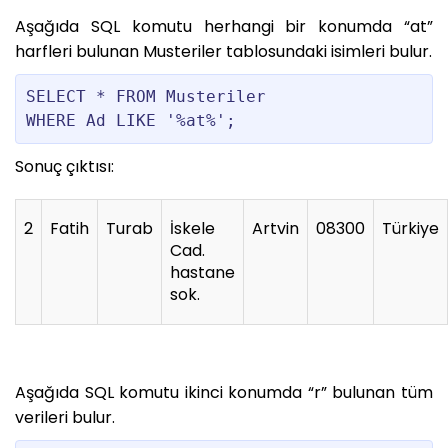
Aşağıda SQL komutu herhangi bir konumda “at”
harfleri bulunan Musteriler tablosundaki isimleri bulur.
SELECT * FROM Musteriler

WHERE Ad LIKE '%at%';
Sonuç çıktısı:
2
Fatih
Turab
İskele
Artvin
08300
Türkiye
Cad.
hastane
sok.
Aşağıda SQL komutu ikinci konumda “r” bulunan tüm
verileri bulur.