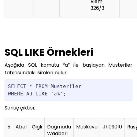
Riem
326/3
SQL LIKE Örnekleri
Aşağıda SQL komutu “a” ile başlayan Musteriler
tablosundaki isimleri bulur.
SELECT * FROM Musteriler

WHERE Ad LIKE 'a%';
Sonuç çıktısı:
5
Abel
Gigli
Dagmada
Moskova
Jh09010
Rus
Waaberi