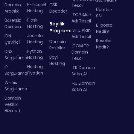
SSL Nedir?
E-Ticaret
Domain
CSR
Tescil
Ücretsiz
Hosting
Aracılık
Decoder
.TOP Alan
SSL
Plesk
Ücretsiz
Adı Tescil
Bayilik
E-posta
Hosting
Domain
.SITE Alan
Programı
Nedir?
Joomla
IDN
Adı Tescil
Reseller
Domain
Hosting
Çevirici
.COM.TR
Nedir?
Reseller
Python
DNS
Domain
Bayi
Hosting
Sorgulama
Tescil
Hosting
Hosting
IP
.TR Domain
Fiyatları
Sorgulama
Satın Al
Whois
.RU Domain
Sorgulama
Satın Al
Domain
Vekillik
Hizmeti