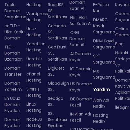
Domain
Toplu
Hosting
RapidSSL
E-Posta
Kaynakl
Satın Al
Domain
SSL
Kur
Wordpress
Ödem
Sorgulama
Sertifikası
.NET Alan
Hosting
DMARC
Seçenek
Adı Satın Al
ccTLD -
Comodo
Kaydı
Ucuz
Online
Ülke Kodlu
SSL
Sorgulama
.ORG
Hosting
Ödem
Domain
Sertifikası
Domain
DKIM Kaydı
Yönetilen
Blog
Satın Al
TLD -
GeoTrust
Sorgulama
Hosting
Hukuki
Domain
SSL
.AI Domain
SPF
Ücretsiz
Sözleş
Uzantıları
Sertifikası
Kaydı
Sorgulama
Hosting
ve
Domain
DigiCert
.IO Domain
MX
Politika
cPanel
Transfer
SSL
Kaydı
Sorgulama
Hosting
Domai
Domain
GlobalSign
.US Domain
Kayıt Ve
Sınırsız
Yönetimi
SSL
Yardım
Kaydı
Açıkla
Hosting
En Ucuz
Sectigo
Politika
.DE Domain
Alan Adı
Linux
Domain
SSL
Tescil
Nedir?
İletişim
Hosting
Fiyatları
SSL
.IN Alan Adı
Hosting
Node.JS
Domain
Sertifikası
Tescil
Nedir?
Hosting
Fiyatları
Fiyatları
.CN Domain