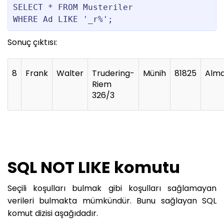
SELECT * FROM Musteriler

WHERE Ad LIKE '_r%';
Sonuç çıktısı:
8
Frank
Walter
Trudering-
Münih
81825
Alm
Riem
326/3
SQL NOT LIKE komutu
Seçili koşulları bulmak gibi koşulları sağlamayan
verileri bulmakta mümkündür. Bunu sağlayan SQL
komut dizisi aşağıdadır.