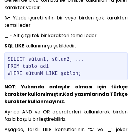
Genellikle LIKE komutu ile birlikte kullanılan iki joker
karakter vardır:
%- Yüzde işareti sıfır, bir veya birden çok karakteri
temsil eder.
_ - Alt çizgi tek bir karakteri temsil eder.
SQL LIKE
kullanımı şu şekildedir.
SELECT sütun1, sütun2, ...

FROM tablo_adi 

WHERE sütunN LIKE şablon;
NOT: Yukarıda anlaşılır olması için türkçe
karakter kullanılmıştır.Kod yazımlarında Türkçe
karakter kullanmayınız.
Ayrıca AND ve OR operatörleri kullanılarak birden
fazla koşulu birlieştirebiliriz.
Aşağıda, farklı LIKE komutlarının ‘%’ ve ‘_’ joker