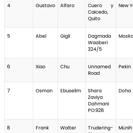
4
Gustavo
Alfaro
Cuero y
New Y
Caicedo,
Quito
5
Abel
Gigli
Dagmada
Mosk
Waaberi
324/5
6
Xiao
Chu
Unnamed
Pekin
Road
7
Osman
Ebuselim
Shara
Doha
Zaviya
Dahmani
PO:928
8
Frank
Walter
Trudering-
Münih