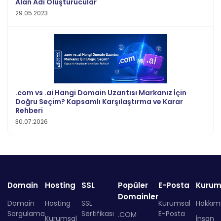
Alan Adı Oluşturucular
29.05.2023
.com vs .ai Hangi Domain Uzantısı Markanız İçin
Doğru Seçim? Kapsamlı Karşılaştırma ve Karar
Rehberi
30.07.2026
Domain
Hosting
SSL
Popüler
E-Posta
Kurum
Domainler
Domain
Hosting
SSL
Kurumsal
Hakkım
Sorgulama
Sertifikası
E-Posta
.COM
Kurumsal
İnsan