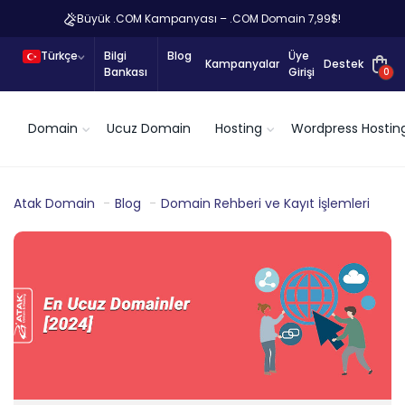
Büyük .COM Kampanyası – .COM Domain 7,99$!
Türkçe
Bilgi
Blog
Üye
Kampanyalar
Destek
Bankası
Girişi
0
Domain
Ucuz Domain
Hosting
Wordpress Hostin
Atak Domain
Blog
Domain Rehberi ve Kayıt İşlemleri