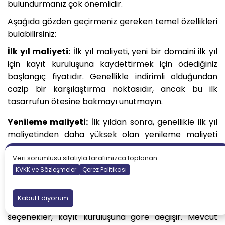
bulundurmanız çok önemlidir.
Aşağıda gözden geçirmeniz gereken temel özellikleri
bulabilirsiniz:
İlk yıl maliyeti:
İlk yıl maliyeti, yeni bir domaini ilk yıl
için kayıt kuruluşuna kaydettirmek için ödediğiniz
başlangıç fiyatıdır. Genellikle indirimli olduğundan
cazip bir karşılaştırma noktasıdır, ancak bu ilk
tasarrufun ötesine bakmayı unutmayın.
Yenileme maliyeti:
İlk yıldan sonra, genellikle ilk yıl
maliyetinden daha yüksek olan yenileme maliyeti
devreye girer. Bu devam eden masraf, domainizi
Veri sorumlusu sıfatıyla tarafımızca toplanan
korumanın uzun vadede karşılanabilirliğini etkilediği
KVKK ve Sözleşmeler
Çerez Politikası
için değerlendirilmesi kritik önem taşır.
Kullanılabilir TLD'ler:
.com, .net, .org gibi üst düzey
Kabul Ediyorum
alan adları (TLD'ler) ve .blog veya .tech gibi daha yeni
seçenekler, kayıt kuruluşuna göre değişir. Mevcut