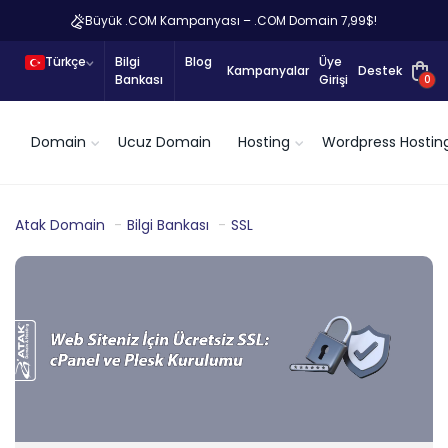
Büyük .COM Kampanyası – .COM Domain 7,99$!
Türkçe
Bilgi
Blog
Üye
Kampanyalar
Destek
Bankası
Girişi
0
Domain
Ucuz Domain
Hosting
Wordpress Hostin
Atak Domain
Bilgi Bankası
SSL