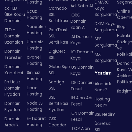
Hosting
DMARC
Seçenek
Adı Satın Al
ccTLD -
Comodo
Kaydı
Ucuz
Online
Ülke Kodlu
SSL
Sorgulama
.ORG
Hosting
Ödem
Domain
Sertifikası
Domain
DKIM Kaydı
Yönetilen
Blog
Satın Al
TLD -
GeoTrust
Sorgulama
Hosting
Hukuki
Domain
SSL
.AI Domain
SPF
Ücretsiz
Sözleş
Uzantıları
Sertifikası
Kaydı
Sorgulama
Hosting
ve
Domain
DigiCert
.IO Domain
MX
Politika
cPanel
Transfer
SSL
Kaydı
Sorgulama
Hosting
Domai
Domain
GlobalSign
.US Domain
Kayıt Ve
Sınırsız
Yönetimi
SSL
Yardım
Kaydı
Açıkla
Hosting
En Ucuz
Sectigo
Politika
.DE Domain
Alan Adı
Linux
Domain
SSL
Tescil
Nedir?
İletişim
Hosting
Fiyatları
SSL
.IN Alan Adı
Hosting
Node.JS
Domain
Sertifikası
Tescil
Nedir?
Hosting
Fiyatları
Fiyatları
.CN Domain
SSL Nedir?
E-Ticaret
Domain
CSR
Tescil
Ücretsiz
Hosting
Aracılık
Decoder
.TOP Alan
SSL