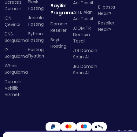
Plesk
Ücretsiz
Adı Tescil
Bayilik
E-posta
Hosting
Domain
.SITE Alan
Programı
Nedir?
Joomla
IDN
Adı Tescil
Reseller
Domain
Hosting
Çevirici
.COM.TR
Nedir?
Reseller
Python
DNS
Domain
Bayi
Hosting
Sorgulama
Tescil
Hosting
Hosting
IP
.TR Domain
Fiyatları
Sorgulama
Satın Al
Whois
.RU Domain
Sorgulama
Satın Al
Domain
Vekillik
Hizmeti