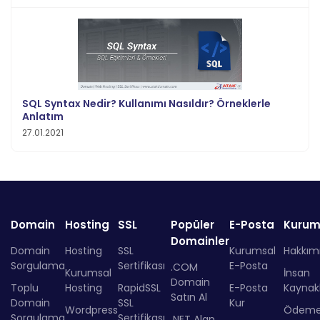
SQL Syntax Nedir? Kullanımı Nasıldır? Örneklerle
Anlatım
27.01.2021
Domain
Hosting
SSL
Popüler
E-Posta
Kurum
Domainler
Domain
Hosting
SSL
Kurumsal
Hakkım
Sorgulama
Sertifikası
E-Posta
.COM
Kurumsal
İnsan
Domain
Toplu
Hosting
RapidSSL
E-Posta
Kaynakl
Satın Al
Domain
SSL
Kur
Wordpress
Ödem
Sorgulama
Sertifikası
.NET Alan