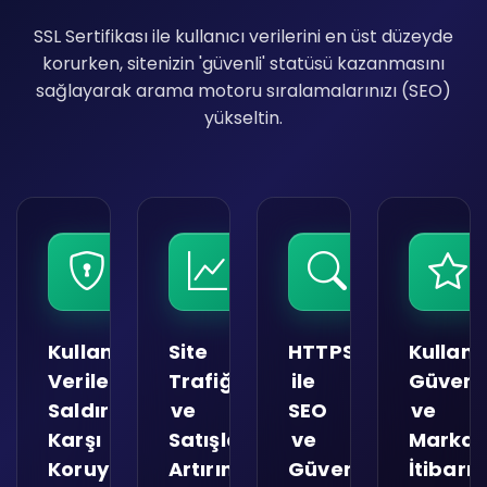
SSL Sertifikası ile kullanıcı verilerini en üst düzeyde
korurken, sitenizin 'güvenli' statüsü kazanmasını
sağlayarak arama motoru sıralamalarınızı (SEO)
yükseltin.
Kullanıcı
Site
HTTPS
Kullanı
Verilerini
Trafiğini
ile
Güveni
Saldırılara
ve
SEO
ve
Karşı
Satışlarını
ve
Marka
Koruyun
Artırın
Güven
İtibarın