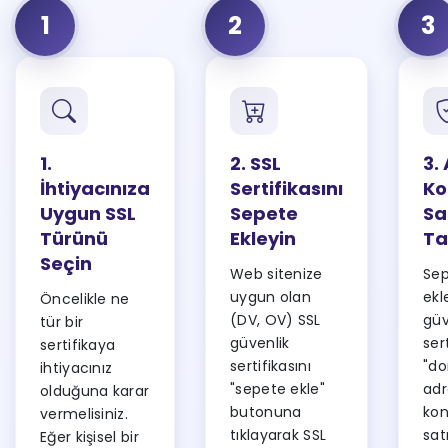
1
2
3
1.
2. SSL
3.
İhtiyacınıza
Sertifikasını
Ko
Uygun SSL
Sepete
Sa
Türünü
Ekleyin
Ta
Seçin
Web sitenize
Sep
uygun olan
ekl
Öncelikle ne
(DV, OV) SSL
güv
tür bir
güvenlik
sert
sertifikaya
sertifikasını
"d
ihtiyacınız
"sepete ekle"
adr
olduğuna karar
butonuna
kon
vermelisiniz.
tıklayarak SSL
sat
Eğer kişisel bir