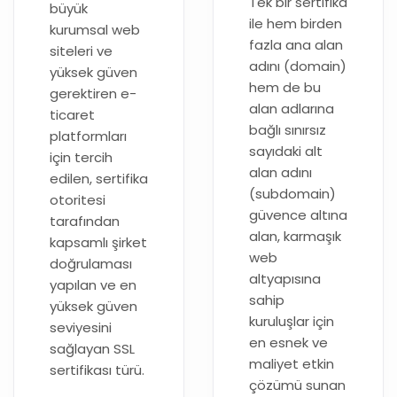
Tek bir sertifika
büyük
ile hem birden
kurumsal web
fazla ana alan
siteleri ve
adını (domain)
yüksek güven
hem de bu
gerektiren e-
alan adlarına
ticaret
bağlı sınırsız
platformları
sayıdaki alt
için tercih
alan adını
edilen, sertifika
(subdomain)
otoritesi
güvence altına
tarafından
alan, karmaşık
kapsamlı şirket
web
doğrulaması
altyapısına
yapılan ve en
sahip
yüksek güven
kuruluşlar için
seviyesini
en esnek ve
sağlayan SSL
maliyet etkin
sertifikası türü.
çözümü sunan