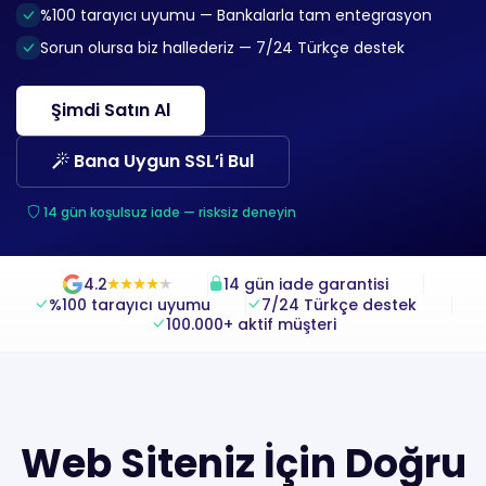
%100 tarayıcı uyumu — Bankalarla tam entegrasyon
Sorun olursa biz hallederiz — 7/24 Türkçe destek
Şimdi Satın Al
Bana Uygun SSL’i Bul
14 gün koşulsuz iade — risksiz deneyin
4.2
14 gün iade garantisi
★
★
★
★
★
★
★
★
★
★
%100 tarayıcı uyumu
7/24 Türkçe destek
100.000+ aktif müşteri
Web Siteniz İçin Doğru