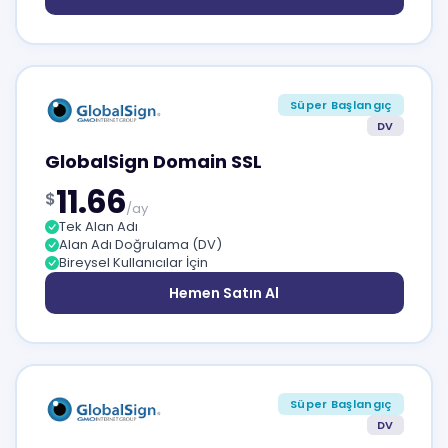
Süper Başlangıç
DV
GlobalSign Domain SSL
11.66
$
/ay
Tek Alan Adı
Alan Adı Doğrulama (DV)
Bireysel Kullanıcılar İçin
Hemen Satın Al
Süper Başlangıç
DV