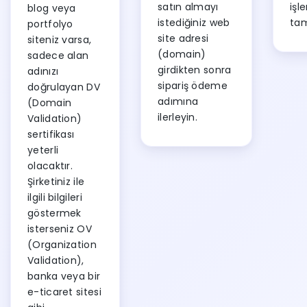
satın almayı
işl
blog veya
istediğiniz web
ta
portfolyo
site adresi
siteniz varsa,
(domain)
sadece alan
girdikten sonra
adınızı
sipariş ödeme
doğrulayan DV
adımına
(Domain
ilerleyin.
Validation)
sertifikası
yeterli
olacaktır.
Şirketiniz ile
ilgili bilgileri
göstermek
isterseniz OV
(Organization
Validation),
banka veya bir
e-ticaret sitesi