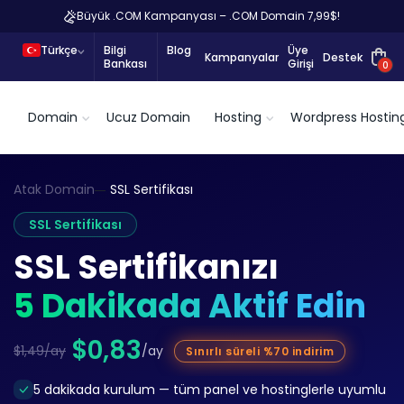
Büyük .COM Kampanyası – .COM Domain 7,99$!
Türkçe
Bilgi
Blog
Üye
Kampanyalar
Destek
Bankası
Girişi
0
Domain
Ucuz Domain
Hosting
Wordpress Hostin
Atak Domain
SSL Sertifikası
SSL Sertifikası
SSL Sertifikanızı
5 Dakikada Aktif Edin
$0,83
$1,49/ay
/ay
Sınırlı süreli %70 indirim
5 dakikada kurulum — tüm panel ve hostinglerle uyumlu