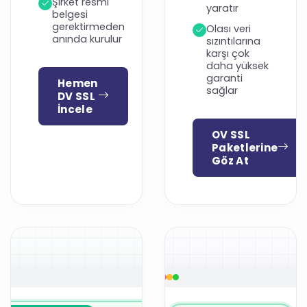
Şirket resmi
yaratır
belgesi
gerektirmeden
Olası veri
anında kurulur
sızıntılarına
karşı çok
daha yüksek
garanti
Hemen
sağlar
DV SSL
İncele
OV SSL
Paketlerine
Göz At