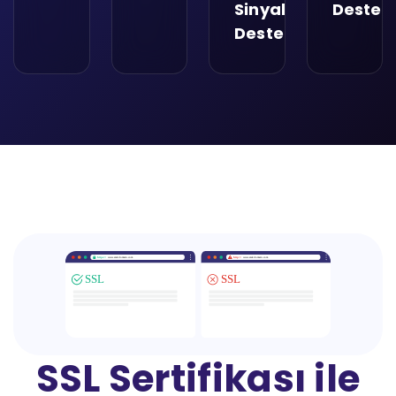
Sinyallerini
Destekl
Destekleyin
SSL Sertifikası ile