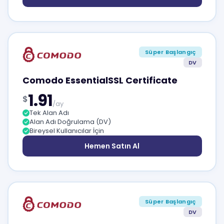
Süper Başlangıç
DV
Comodo EssentialSSL Certificate
1.91
$
/ay
Tek Alan Adı
Alan Adı Doğrulama (DV)
Bireysel Kullanıcılar İçin
Hemen Satın Al
Süper Başlangıç
DV