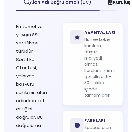
Alan Adı Doğrulamalı (DV)
Kuruluş
En temel ve
AVANTAJLARI
yaygın SSL
Hızlı ve kolay
sertifikası
kurulum,
türüdür.
düşük
maliyetli
Sertifika
olması.
Otoritesi,
Kurulum işlemi
yalnızca
genellikle 15-
30 dakika
başvuru
içinde
sahibinin alan
tamamlanır.
adını kontrol
ettiğini
doğrular. Bu
FARKLARI
doğrulama
Sadece alan