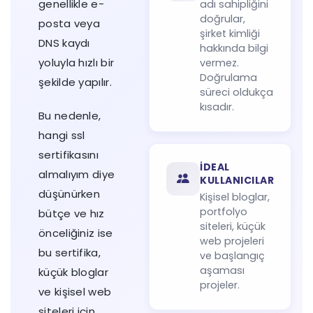
genellikle e-
adı sahipliğini
doğrular,
posta veya
şirket kimliği
DNS kaydı
hakkında bilgi
yoluyla hızlı bir
vermez.
Doğrulama
şekilde yapılır.
süreci oldukça
kısadır.
Bu nedenle,
hangi ssl
sertifikasını
İDEAL
almalıyım diye
KULLANICILAR
düşünürken
Kişisel bloglar,
portfolyo
bütçe ve hız
siteleri, küçük
önceliğiniz ise
web projeleri
bu sertifika,
ve başlangıç
aşaması
küçük bloglar
projeler.
ve kişisel web
siteleri için