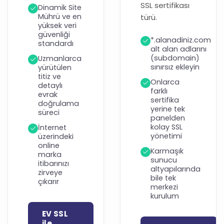
SSL sertifikası
Dinamik Site
Mührü ve en
türü.
yüksek veri
güvenliği
*.alanadiniz.com
standardı
alt alan adlarını
(subdomain)
Uzmanlarca
sınırsız ekleyin
yürütülen
titiz ve
Onlarca
detaylı
farklı
evrak
sertifika
doğrulama
yerine tek
süreci
panelden
kolay SSL
İnternet
yönetimi
üzerindeki
online
Karmaşık
marka
sunucu
itibarınızı
altyapılarında
zirveye
bile tek
çıkarır
merkezi
kurulum
EV SSL
ile