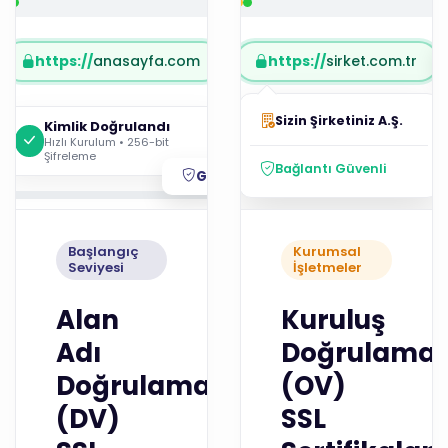
https://
anasayfa.com
https://
sirket.com.tr
Sizin Şirketiniz A.Ş.
Kimlik Doğrulandı
Hızlı Kurulum • 256-bit
Şifreleme
Bağlantı Güvenli
Güvenli
Başlangıç
Kurumsal
Seviyesi
İşletmeler
Alan
Kuruluş
Adı
Doğrulamal
Doğrulamalı
(OV)
(DV)
SSL