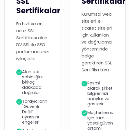
SSL
Sertifikaları
Sertifikaları
Kurumsal web
siteleri, e-
En hızlı ve en
ticaret siteleri
ucuz SSL
için kullanılan
Sertifikası olan
ve doğrulama
DV SSL ile SEO
yönteminde
performansınızı
belge
iyileştirin.
gerektiren SSL
Sertifika türü.
Alan adı
sahipliğini
birkaç
Resmî
dakikada
olarak şirket
doğrular
bilgilerinizi
onaylar ve
Tarayıcıların
gösterir
"Güvenli
Değil"
Müşterileriniz
uyarısını
için tam
engeller
yasal güven
ortamı