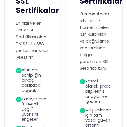
SSL
Sertifikaları
Sertifikaları
Kurumsal web
siteleri, e-
En hızlı ve en
ticaret siteleri
ucuz SSL
için kullanılan
Sertifikası olan
ve doğrulama
DV SSL ile SEO
yönteminde
performansınızı
belge
iyileştirin.
gerektiren SSL
Sertifika türü.
Alan adı
sahipliğini
birkaç
Resmî
dakikada
olarak şirket
doğrular
bilgilerinizi
onaylar ve
Tarayıcıların
gösterir
"Güvenli
Değil"
Müşterileriniz
uyarısını
için tam
engeller
yasal güven
ortamı