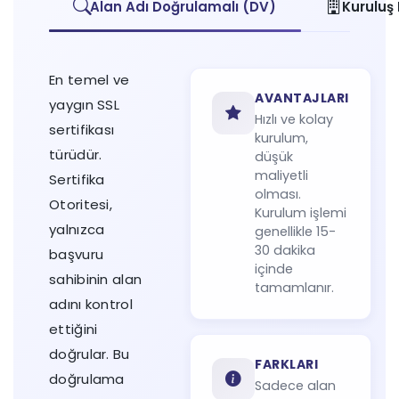
Alan Adı Doğrulamalı (DV)
Kuruluş
En temel ve
AVANTAJLARI
yaygın SSL
Hızlı ve kolay
sertifikası
kurulum,
türüdür.
düşük
maliyetli
Sertifika
olması.
Otoritesi,
Kurulum işlemi
yalnızca
genellikle 15-
30 dakika
başvuru
içinde
sahibinin alan
tamamlanır.
adını kontrol
ettiğini
doğrular. Bu
FARKLARI
doğrulama
Sadece alan