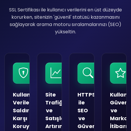
SSL Sertifikası ile kullanıcı verilerini en üst düzeyde
korurken, sitenizin 'güvenli' statüsü kazanmasını
sağlayarak arama motoru sıralamalarınızı (SEO)
yükseltin.
Kullanıcı
Site
HTTPS
Kullanı
Verilerini
Trafiğini
ile
Güveni
Saldırılara
ve
SEO
ve
Karşı
Satışlarını
ve
Marka
Koruyun
Artırın
Güven
İtibarın