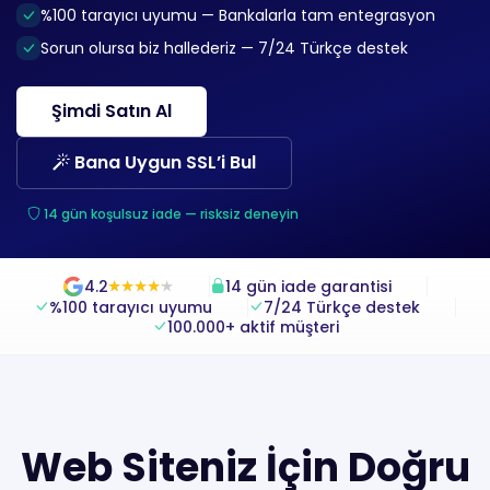
%100 tarayıcı uyumu — Bankalarla tam entegrasyon
Sorun olursa biz hallederiz — 7/24 Türkçe destek
Şimdi Satın Al
Bana Uygun SSL’i Bul
14 gün koşulsuz iade — risksiz deneyin
4.2
14 gün iade garantisi
★
★
★
★
★
★
★
★
★
★
%100 tarayıcı uyumu
7/24 Türkçe destek
100.000+ aktif müşteri
Web Siteniz İçin Doğru