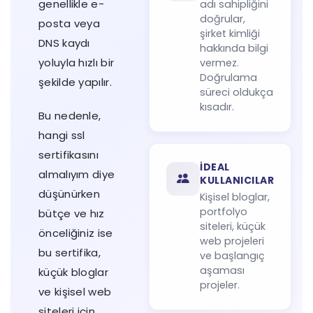
genellikle e-
adı sahipliğini
doğrular,
posta veya
şirket kimliği
DNS kaydı
hakkında bilgi
yoluyla hızlı bir
vermez.
Doğrulama
şekilde yapılır.
süreci oldukça
kısadır.
Bu nedenle,
hangi ssl
sertifikasını
İDEAL
almalıyım diye
KULLANICILAR
düşünürken
Kişisel bloglar,
portfolyo
bütçe ve hız
siteleri, küçük
önceliğiniz ise
web projeleri
bu sertifika,
ve başlangıç
aşaması
küçük bloglar
projeler.
ve kişisel web
siteleri için