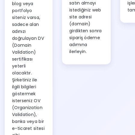
satın almayı
işl
blog veya
istediğiniz web
ta
portfolyo
site adresi
siteniz varsa,
(domain)
sadece alan
girdikten sonra
adınızı
sipariş ödeme
doğrulayan DV
adımına
(Domain
ilerleyin.
Validation)
sertifikası
yeterli
olacaktır.
Şirketiniz ile
ilgili bilgileri
göstermek
isterseniz OV
(Organization
Validation),
banka veya bir
e-ticaret sitesi