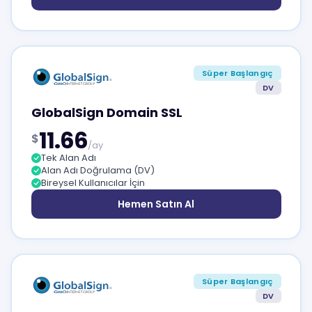
Süper Başlangıç
DV
GlobalSign Domain SSL
11.66
$
/ay
Tek Alan Adı
Alan Adı Doğrulama (DV)
Bireysel Kullanıcılar İçin
Hemen Satın Al
Süper Başlangıç
DV