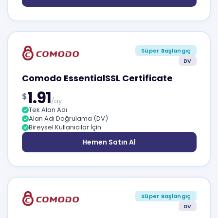
Süper Başlangıç
DV
Comodo EssentialSSL Certificate
1.91
$
/ay
Tek Alan Adı
Alan Adı Doğrulama (DV)
Bireysel Kullanıcılar İçin
Hemen Satın Al
Süper Başlangıç
DV