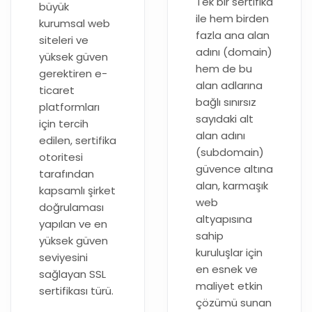
Tek bir sertifika
büyük
ile hem birden
kurumsal web
fazla ana alan
siteleri ve
adını (domain)
yüksek güven
hem de bu
gerektiren e-
alan adlarına
ticaret
bağlı sınırsız
platformları
sayıdaki alt
için tercih
alan adını
edilen, sertifika
(subdomain)
otoritesi
güvence altına
tarafından
alan, karmaşık
kapsamlı şirket
web
doğrulaması
altyapısına
yapılan ve en
sahip
yüksek güven
kuruluşlar için
seviyesini
en esnek ve
sağlayan SSL
maliyet etkin
sertifikası türü.
çözümü sunan