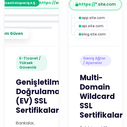
https://
site.com.tr
Güvenli Alışveriş A.Ş.
https://
*.site.com
app.site.com
api.site.com
mium Güven
blog.site.com
E-Ticaret /
Geniş Ağlar
Yüksek
/ Ajanslar
Güvenlik
Multi-
Genişletilmiş
Domain
Doğrulamalı
Wildcard
(EV) SSL
SSL
Sertifikaları
Sertifikaları
Bankalar,