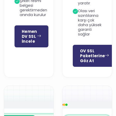
Şirket resmi
yaratır
belgesi
gerektirmeden
Olası veri
anında kurulur
sızıntılarına
karşı çok
daha yüksek
garanti
Hemen
sağlar
DV SSL
İncele
OV SSL
Paketlerine
Göz At