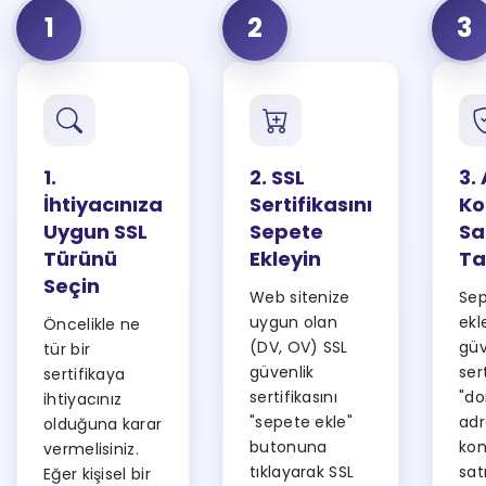
1
2
3
1.
2. SSL
3.
İhtiyacınıza
Sertifikasını
Ko
Uygun SSL
Sepete
Sa
Türünü
Ekleyin
Ta
Seçin
Web sitenize
Sep
uygun olan
ekl
Öncelikle ne
(DV, OV) SSL
güv
tür bir
güvenlik
sert
sertifikaya
sertifikasını
"d
ihtiyacınız
"sepete ekle"
adr
olduğuna karar
butonuna
kon
vermelisiniz.
tıklayarak SSL
sat
Eğer kişisel bir