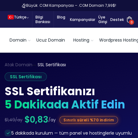
Büyük .COM Kampanyası – .COM Domain 7,99$!
Türkçe
Bilgi
Blog
Üye
Kampanyalar
Destek
Bankası
Girişi
0
Domain
Ucuz Domain
Hosting
Wordpress Hostin
Atak Domain
SSL Sertifikası
SSL Sertifikası
SSL Sertifikanızı
5 Dakikada Aktif Edin
$0,83
$1,49/ay
/ay
Sınırlı süreli %70 indirim
5 dakikada kurulum — tüm panel ve hostinglerle uyumlu