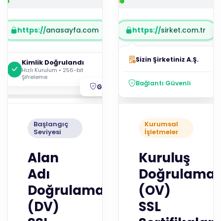
https://
anasayfa.com
https://
sirket.com.tr
Sizin Şirketiniz A.Ş.
Kimlik Doğrulandı
Hızlı Kurulum • 256-bit
Şifreleme
Bağlantı Güvenli
Güvenli
Başlangıç
Kurumsal
Seviyesi
İşletmeler
Alan
Kuruluş
Adı
Doğrulamal
Doğrulamalı
(OV)
(DV)
SSL