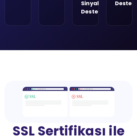
Sinyallerini
Destekl
Destekleyin
SSL Sertifikası ile