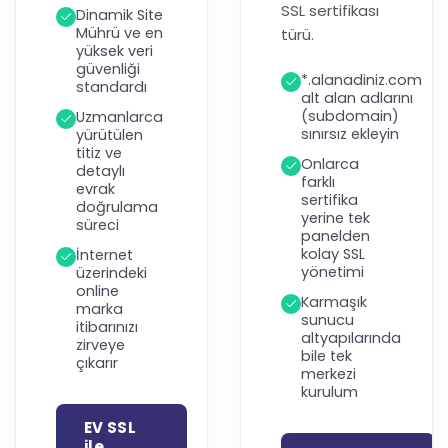
SSL sertifikası
Dinamik Site
Mührü ve en
türü.
yüksek veri
güvenliği
*.alanadiniz.com
standardı
alt alan adlarını
(subdomain)
Uzmanlarca
sınırsız ekleyin
yürütülen
titiz ve
Onlarca
detaylı
farklı
evrak
sertifika
doğrulama
yerine tek
süreci
panelden
kolay SSL
İnternet
yönetimi
üzerindeki
online
Karmaşık
marka
sunucu
itibarınızı
altyapılarında
zirveye
bile tek
çıkarır
merkezi
kurulum
EV SSL
ile