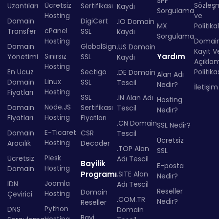
SPF
Ücretsiz
Sözleş
Uzantıları
Sertifikası
Kaydı
Sorgulama
Hosting
ve
Domain
DigiCert
.IO Domain
MX
Politika
cPanel
Transfer
SSL
Kaydı
Sorgulama
Hosting
Domai
Domain
GlobalSign
.US Domain
Kayıt Ve
Sınırsız
Yardım
Yönetimi
SSL
Kaydı
Açıkla
Hosting
En Ucuz
Sectigo
Politika
.DE Domain
Alan Adı
Linux
Domain
SSL
Tescil
Nedir?
İletişim
Hosting
Fiyatları
SSL
.IN Alan Adı
Hosting
Node.JS
Domain
Sertifikası
Tescil
Nedir?
Hosting
Fiyatları
Fiyatları
.CN Domain
SSL Nedir?
E-Ticaret
Domain
CSR
Tescil
Ücretsiz
Hosting
Aracılık
Decoder
.TOP Alan
SSL
Plesk
Ücretsiz
Adı Tescil
Bayilik
E-posta
Hosting
Domain
Programı
.SITE Alan
Nedir?
Joomla
IDN
Adı Tescil
Reseller
Domain
Hosting
Çevirici
.COM.TR
Nedir?
Reseller
Python
DNS
Domain
Bayi