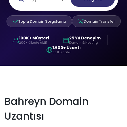
Toplu Domain Sorgulama
Domain Transfer
100K+ Müşteri
25 Yıl Deneyim
200+ ülkede aktif
Domain & Hosting
1.600+ Uzantı
ccTLD dahil
Bahreyn Domain
Uzantısı