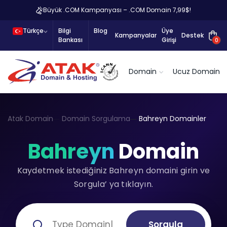
Büyük .COM Kampanyası – .COM Domain 7,99$!
Türkçe
Bilgi
Blog
Üye
Kampanyalar
Destek
Bankası
Girişi
0
Domain
Ucuz Domain
Atak Domain
Domain Sorgulama
Bahreyn Domainler
Bahreyn
Domain
Kaydetmek istediğiniz Bahreyn domaini girin ve
Sorgula’ ya tıklayın.
Sorgula