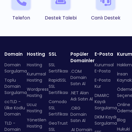
Telefon
Destek Talebi
Canlı Destek
Domain
Hosting
SSL
Popüler
E-Posta
Kurum
Domainler
Domain
Hosting
SSL
Kurumsal
Hakkım
Sorgulama
Sertifikası
E-Posta
.COM
Kurumsal
İnsan
Domain
Toplu
Hosting
RapidSSL
E-Posta
Kaynakl
Satın Al
Domain
SSL
Kur
Wordpress
Ödem
Sorgulama
Sertifikası
.NET Alan
Hosting
DMARC
Seçenek
Adı Satın Al
ccTLD -
Comodo
Kaydı
Ucuz
Online
Ülke Kodlu
SSL
Sorgulama
.ORG
Hosting
Ödem
Domain
Sertifikası
Domain
DKIM Kaydı
Yönetilen
Blog
Satın Al
TLD -
GeoTrust
Sorgulama
Hosting
Hukuki
Domain
SSL
.AI Domain