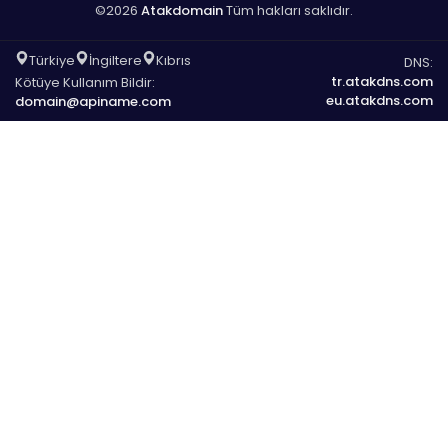
©2026
Atakdomain
Tüm hakları saklıdır.
Türkiye
İngiltere
Kıbrıs
DNS:
tr.atakdns.com
Kötüye Kullanım Bildir:
eu.atakdns.com
domain@apiname.com