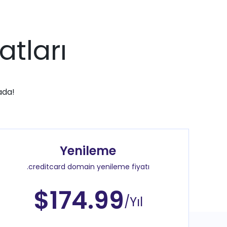
atları
ada!
Yenileme
.creditcard domain yenileme fiyatı
$174.99
/Yıl