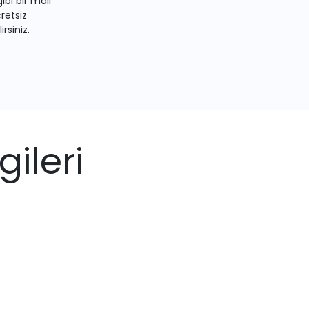
bi bir mail
retsiz
irsiniz.
ileri