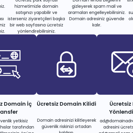
iz.
hizmetimizle domain
gizleyerek spam mail ve
satışınızı yapabilir ve
aramaları engelleyebilirsiniz.
su
sı
isterseniz ziyaretçileri başka
Domain adresiniz güvende
ol
niz
bir web sayfasına ücretsiz
kalır.
iz.
yönlendirebilirsiniz.
iz Domain İç
Ücretsiz Domain Kilidi
Ücretsiz
ransfer
Yönlend
Domain adresinizi kilitleyerek
venlik yetkisiz
ad@domainadre
güvenlik riskinizi ortadan
ıslar tarafından
adresini ücrets
kaldırın.