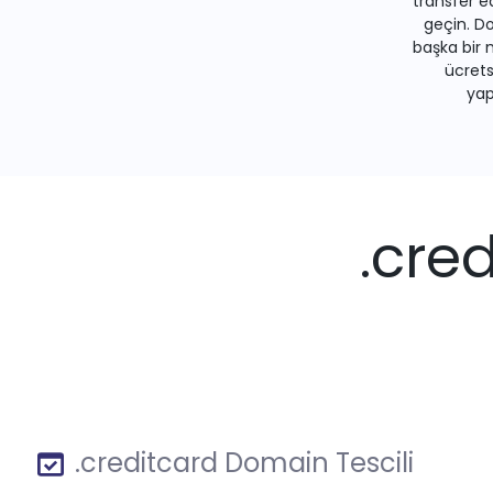
transfer e
geçin. Do
başka bir 
ücrets
yapa
.cre
.creditcard Domain Tescili