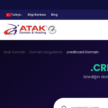
Türkçe
Bilgi Bankası
Blog
Atak Domain
Domain Sorgulama
.creditcard Domain
.CR
İstediğin do