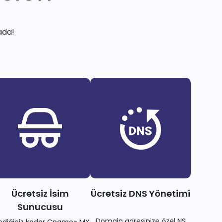
ada!
Ücretsiz İsim
Ücretsiz DNS Yönetimi
Sunucusu
Domain adresinize özel NS
tediğiniz kadar Cname- MX