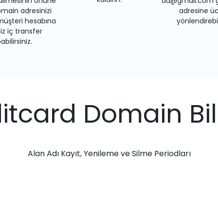
dilmesinin önüne
ad@gmail.com gi
main adresinizi
adresine üc
müşteri hesabına
yönlendirebil
iz iç transfer
bilirsiniz.
ditcard Domain Bilg
Alan Adı Kayıt, Yenileme ve Silme Periodları