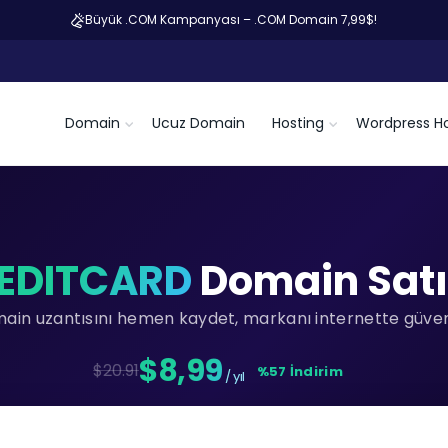
Büyük .COM Kampanyası – .COM Domain 7,99$!
Domain
Ucuz Domain
Hosting
Wordpress Ho
EDITCARD
Domain Satı
main uzantısını hemen kaydet, markanı internette güvenc
$8,99
$20.91
%57 İndirim
/ yıl