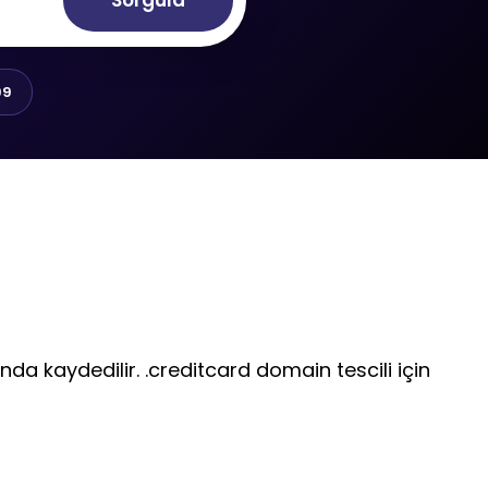
Sorgula
99
ında kaydedilir. .creditcard domain tescili için