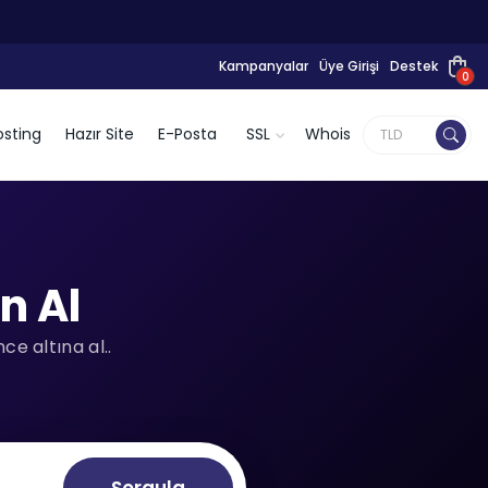
Kampanyalar
Üye Girişi
Destek
0
sting
Hazır Site
E-Posta
SSL
Whois
n Al
e altına al..