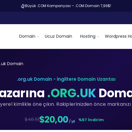
Büyük .COM Kampanyası – .COM Domain 7,99$!
Domain
Ucuz Domain
Hosting
Wordpress Ho
g.uk Domain
.org.uk Domain - İngiltere Domain Uzantısı
Pazarına
.ORG.UK
Domai
yerel kimlikle öne çıkın. Rakiplerinizden önce markanızı
$20,00
$46.51
%57 İndirim
/ yıl