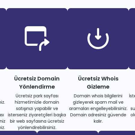
Ücretsiz Domain
Ücretsiz Whois
Yönlendirme
Gizleme
Ücretsiz park sayfası
Domain whois bilgilerini
İs
iz.
hizmetimizle domain
gizleyerek spam mail ve
satışınızı yapabilir ve
aramaları engelleyebilirsiniz.
su
sı
isterseniz ziyaretçileri başka
Domain adresiniz güvende
ol
niz
bir web sayfasına ücretsiz
kalır.
iz.
yönlendirebilirsiniz.