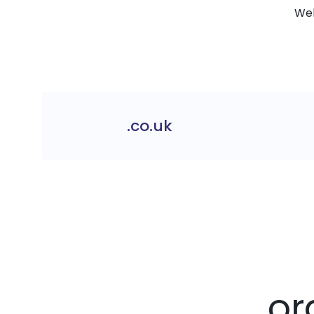
Web
.co.uk
.or