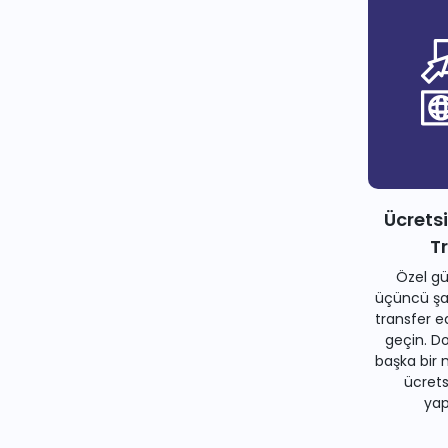
Ücrets
T
Özel gü
üçüncü şah
transfer e
geçin. Do
başka bir 
ücrets
yapa