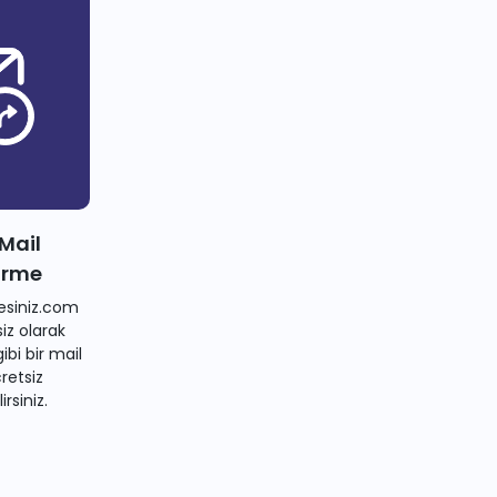
 Mail
irme
siniz.com
iz olarak
bi bir mail
retsiz
irsiniz.