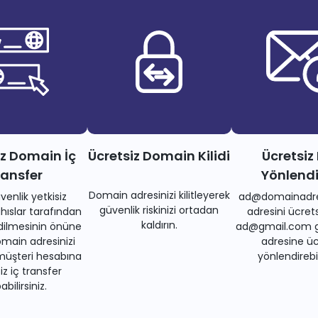
iz Domain İç
Ücretsiz Domain Kilidi
Ücretsiz
ransfer
Yönlend
Domain adresinizi kilitleyerek
venlik yetkisiz
ad@domainadre
güvenlik riskinizi ortadan
ıslar tarafından
adresini ücrets
kaldırın.
dilmesinin önüne
ad@gmail.com gi
main adresinizi
adresine üc
müşteri hesabına
yönlendirebil
iz iç transfer
bilirsiniz.