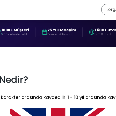
.org
100K+ Müşteri
25 Yıl Deneyim
1.600+ Uza
200+ ülkede aktif
Domain & Hosting
ccTLD dahil
 Nedir?
karakter arasında kaydedilir. 1 - 10 yıl arasında kayd