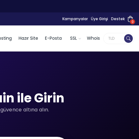
Kampanyalar
Üye Girişi
Destek
0
sting
Hazır Site
E-Posta
SSL
Whois
n ile Girin
 güvence altına alın.