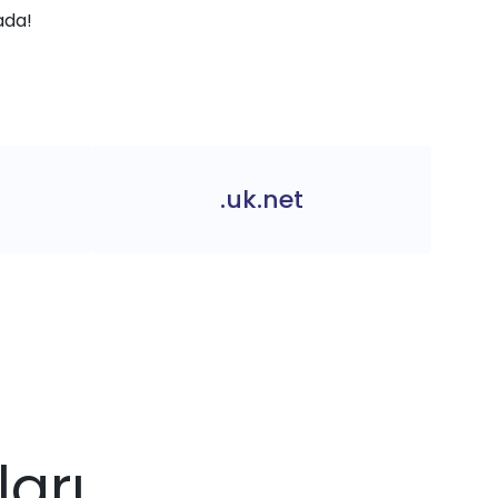
ada!
.uk.net
ları