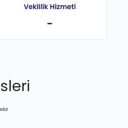
Vekillik Hizmeti
-
sleri
ada!