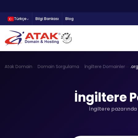
Türkçe
Bilgi Bankası
Blog
Atak Domain
Domain Sorgulama
İngiltere Domainler
.or
İngiltere 
İngiltere pazarında 