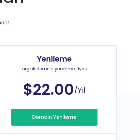
ada!
Yenileme
.org.uk domain yenileme fiyatı
$22.00
/Yıl
Domain Yenileme