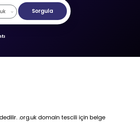
Sorgula
.uk
ntı
edilir. .org.uk domain tescili için belge