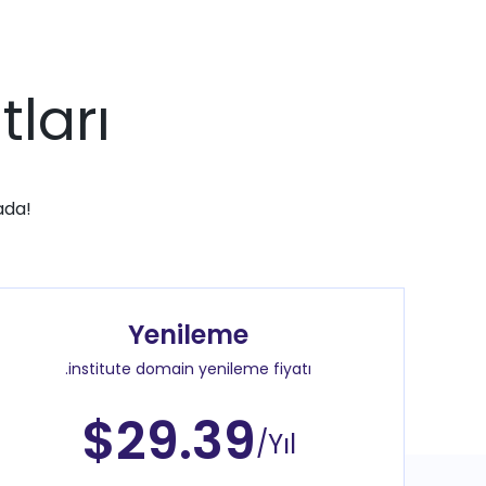
tları
ada!
Yenileme
.institute domain yenileme fiyatı
$29.39
/Yıl