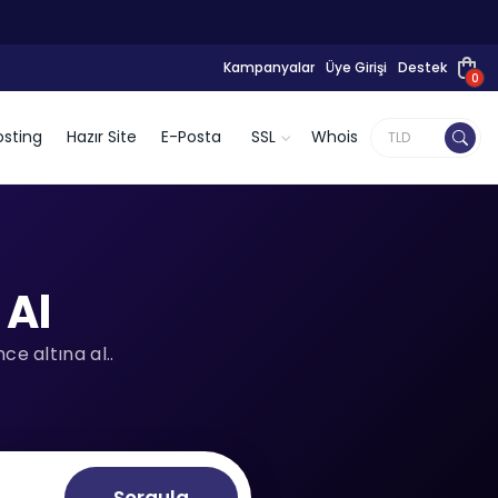
Kampanyalar
Üye Girişi
Destek
0
sting
Hazır Site
E-Posta
SSL
Whois
 Al
e altına al..