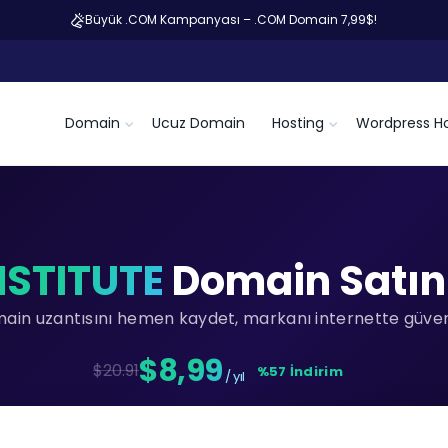
Büyük .COM Kampanyası – .COM Domain 7,99$!
Domain
Ucuz Domain
Hosting
Wordpress Ho
NSTITUTE
Domain Satın
main uzantısını hemen kaydet, markanı internette güvenc
$8,99
$20.91
%57 İndirim
/ yıl