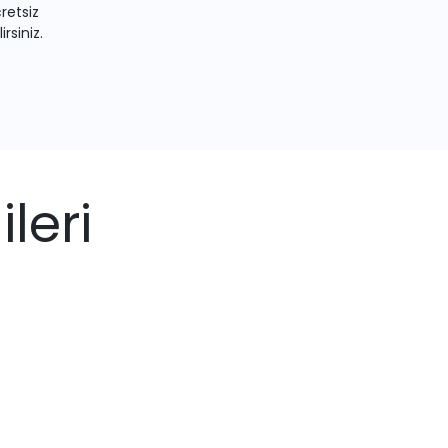
retsiz
irsiniz.
leri