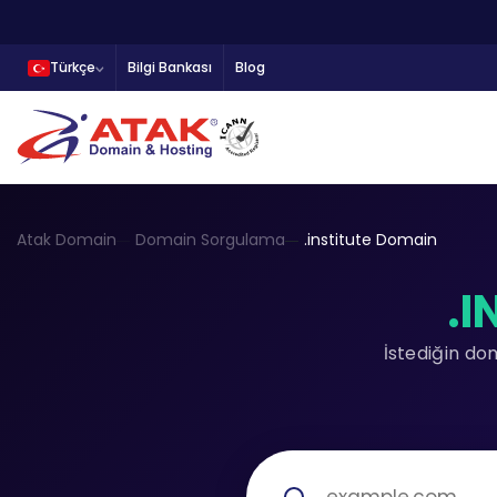
Türkçe
Bilgi Bankası
Blog
Atak Domain
Domain Sorgulama
.institute Domain
.I
İstediğin do