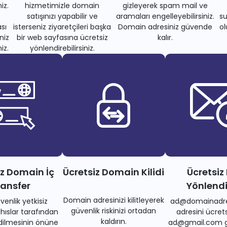
iz.
hizmetimizle domain
gizleyerek spam mail ve
satışınızı yapabilir ve
aramaları engelleyebilirsiniz.
su
sı
isterseniz ziyaretçileri başka
Domain adresiniz güvende
ol
niz
bir web sayfasına ücretsiz
kalır.
iz.
yönlendirebilirsiniz.
iz Domain İç
Ücretsiz Domain Kilidi
Ücretsiz
ransfer
Yönlend
Domain adresinizi kilitleyerek
venlik yetkisiz
ad@domainadre
güvenlik riskinizi ortadan
ıslar tarafından
adresini ücrets
kaldırın.
dilmesinin önüne
ad@gmail.com gi