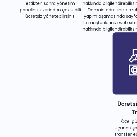
ettikten sonra yönetim
hakkında bilgilendirebilirsin
paneliniz üzerinden çoklu dilli
Domain adresinize özel
ücretsiz yönetebilirsiniz.
yapım aşamasında sayfa
ile müşterilerinizi web site
hakkında bilgilendirebilirsin
Ücrets
T
Özel gü
üçüncü şah
transfer e