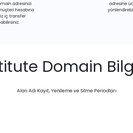
main adresinizi
adresine üc
müşteri hesabına
yönlendirebil
iz iç transfer
bilirsiniz.
stitute Domain Bilgi
Alan Adı Kayıt, Yenileme ve Silme Periodları