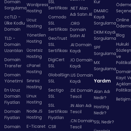
Domain
SSL
Kur
Wordpress
Ödem
Sorgulama
Sertifikası
.NET Alan
Hosting
DMARC
Seçenek
Adı Satın Al
ccTLD -
Comodo
Kaydı
Ucuz
Online
Ülke Kodlu
SSL
Sorgulama
.ORG
Hosting
Ödem
Domain
Sertifikası
Domain
DKIM Kaydı
Yönetilen
Blog
Satın Al
TLD -
GeoTrust
Sorgulama
Hosting
Hukuki
Domain
SSL
.AI Domain
SPF
Ücretsiz
Sözleş
Uzantıları
Sertifikası
Kaydı
Sorgulama
Hosting
ve
Domain
DigiCert
.IO Domain
MX
Politika
cPanel
Transfer
SSL
Kaydı
Sorgulama
Hosting
Domai
Domain
GlobalSign
.US Domain
Kayıt Ve
Sınırsız
Yardım
Yönetimi
SSL
Kaydı
Açıkla
Hosting
En Ucuz
Sectigo
Politika
.DE Domain
Alan Adı
Linux
Domain
SSL
Tescil
Nedir?
İletişim
Hosting
Fiyatları
SSL
.IN Alan Adı
Hosting
Node.JS
Domain
Sertifikası
Tescil
Nedir?
Hosting
Fiyatları
Fiyatları
.CN Domain
SSL Nedir?
E-Ticaret
Domain
CSR
Tescil