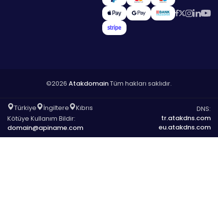
©2026
Atakdomain
Tüm hakları saklıdır.
Türkiye
İngiltere
Kıbrıs
DNS:
tr.atakdns.com
Kötüye Kullanım Bildir:
eu.atakdns.com
domain@apiname.com