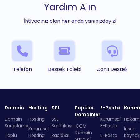
Yardım Alın
İhtiyacınız olan her anda yanınızdayız!
Telefon
Destek Talebi
Canlı Destek
Domain
Hosting
SSL
Popüler
E-Posta
Kurum
Domainler
Domain
Hosting
SSL
Kurumsal
Hakkım
Sorgulama
Sertifikası
E-Posta
.COM
Kurumsal
İnsan
Domain
Toplu
Hosting
RapidSSL
E-Posta
Kaynakl
Satın Al