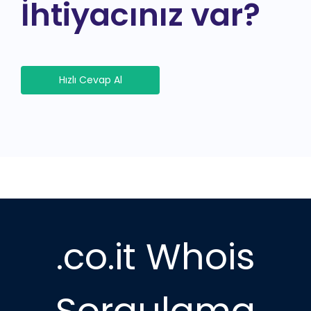
İhtiyacınız var?
Hızlı Cevap Al
.co.it Whois
Sorgulama