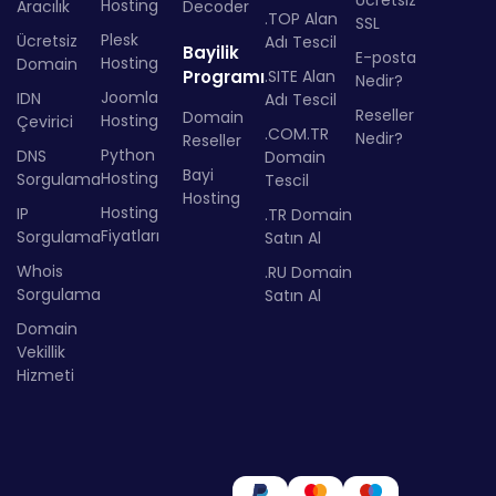
Ücretsiz
Hosting
Aracılık
Decoder
.TOP Alan
SSL
Plesk
Ücretsiz
Adı Tescil
Bayilik
E-posta
Hosting
Domain
Programı
.SITE Alan
Nedir?
Joomla
IDN
Adı Tescil
Reseller
Domain
Hosting
Çevirici
.COM.TR
Nedir?
Reseller
Python
DNS
Domain
Bayi
Hosting
Sorgulama
Tescil
Hosting
Hosting
IP
.TR Domain
Fiyatları
Sorgulama
Satın Al
Whois
.RU Domain
Sorgulama
Satın Al
Domain
Vekillik
Hizmeti