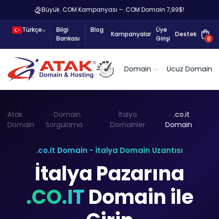
Büyük .COM Kampanyası – .COM Domain 7,99$!
Türkçe
Bilgi
Blog
Üye
Kampanyalar
Destek
Bankası
Girişi
0
Domain
Ucuz Domain
Atak
Domain
İtalya
.co.it
Domain
Sorgulama
Domainler
Domain
.co.it Domain - İtalya Domain Uzantısı
İtalya Pazarına
.CO.IT
Domain ile