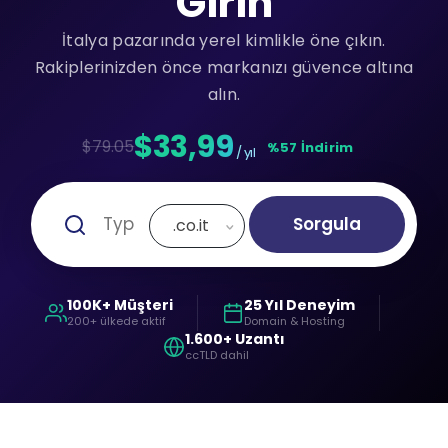
Girin
İtalya pazarında yerel kimlikle öne çıkın.
Rakiplerinizden önce markanızı güvence altına
alın.
$33,99
$79.05
%57 İndirim
/ yıl
Sorgula
.co.it
100K+ Müşteri
25 Yıl Deneyim
200+ ülkede aktif
Domain & Hosting
1.600+ Uzantı
ccTLD dahil