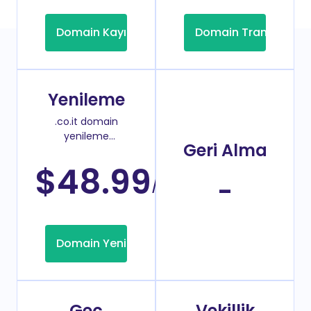
Domain Kayıt
Domain Transfer
Yenileme
.co.it domain
yenileme
Geri Alma
fiyatı
$48.99
/Yıl
-
Domain Yenileme
Geç
Vekillik