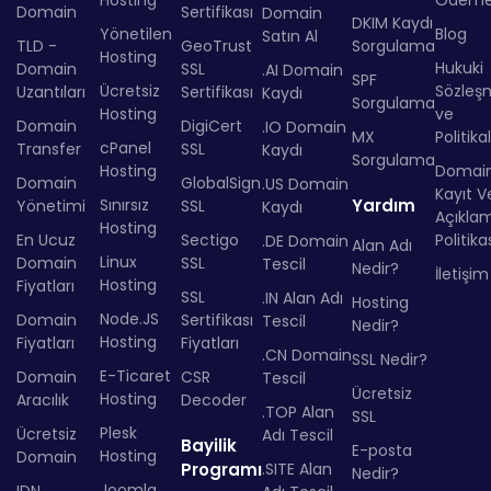
Hosting
Ödem
Domain
Sertifikası
Domain
DKIM Kaydı
Yönetilen
Blog
Satın Al
TLD -
GeoTrust
Sorgulama
Hosting
Hukuki
Domain
SSL
.AI Domain
SPF
Ücretsiz
Sözleş
Uzantıları
Sertifikası
Kaydı
Sorgulama
Hosting
ve
Domain
DigiCert
.IO Domain
MX
Politika
cPanel
Transfer
SSL
Kaydı
Sorgulama
Hosting
Domai
Domain
GlobalSign
.US Domain
Kayıt Ve
Sınırsız
Yardım
Yönetimi
SSL
Kaydı
Açıkla
Hosting
En Ucuz
Sectigo
Politika
.DE Domain
Alan Adı
Linux
Domain
SSL
Tescil
Nedir?
İletişim
Hosting
Fiyatları
SSL
.IN Alan Adı
Hosting
Node.JS
Domain
Sertifikası
Tescil
Nedir?
Hosting
Fiyatları
Fiyatları
.CN Domain
SSL Nedir?
E-Ticaret
Domain
CSR
Tescil
Ücretsiz
Hosting
Aracılık
Decoder
.TOP Alan
SSL
Plesk
Ücretsiz
Adı Tescil
Bayilik
E-posta
Hosting
Domain
Programı
.SITE Alan
Nedir?
Joomla