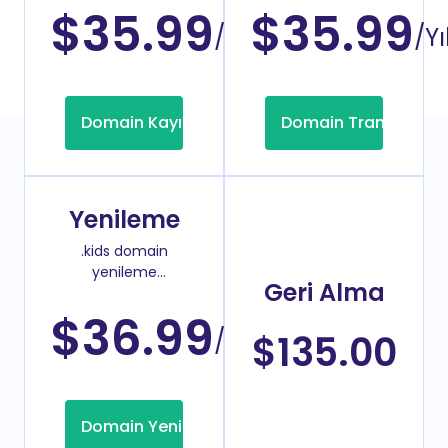
$35.99
$35.99
/Yıl
/Yı
Domain Kayıt
Domain Transfer
Yenileme
.kids domain
yenileme
Geri Alma
fiyatı
$36.99
/Yıl
$135.00
Domain Yenileme