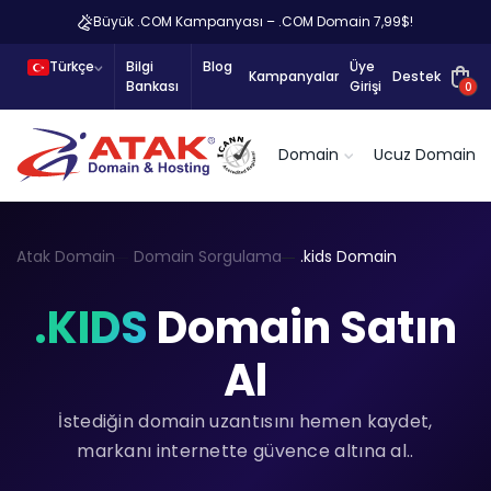
Büyük .COM Kampanyası – .COM Domain 7,99$!
Türkçe
Bilgi
Blog
Üye
Kampanyalar
Destek
Bankası
Girişi
0
Domain
Ucuz Domain
Atak Domain
Domain Sorgulama
.kids Domain
.KIDS
Domain Satın
Al
İstediğin domain uzantısını hemen kaydet,
markanı internette güvence altına al..