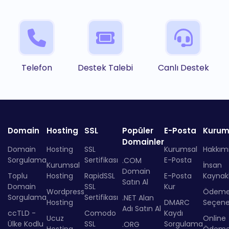
Telefon
Destek Talebi
Canlı Destek
Domain
Hosting
SSL
Popüler
E-Posta
Kurum
Domainler
Domain
Hosting
SSL
Kurumsal
Hakkım
Sorgulama
Sertifikası
E-Posta
.COM
Kurumsal
İnsan
Domain
Toplu
Hosting
RapidSSL
E-Posta
Kaynakl
Satın Al
Domain
SSL
Kur
Wordpress
Ödem
Sorgulama
Sertifikası
.NET Alan
Hosting
DMARC
Seçenek
Adı Satın Al
ccTLD -
Comodo
Kaydı
Ucuz
Online
Ülke Kodlu
SSL
Sorgulama
.ORG