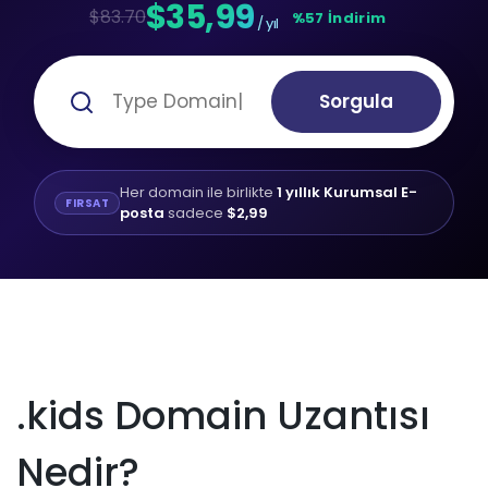
$35,99
$83.70
%57 İndirim
/ yıl
Sorgula
Her domain ile birlikte
1 yıllık Kurumsal E-
FIRSAT
posta
sadece
$2,99
.kids Domain Uzantısı
Nedir?