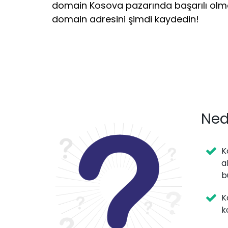
domain Kosova pazarında başarılı olma
domain adresini şimdi kaydedin!
Ned
K
a
b
K
k