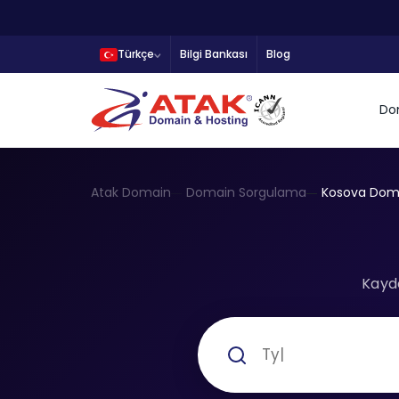
Türkçe
Bilgi Bankası
Blog
Do
Atak Domain
Domain Sorgulama
Kosova Doma
Kayde