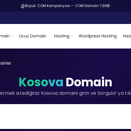
Büyük .COM Kampanyası – .COM Domain 7,99$!
main
Ucuz Domain
Hosting
Wordpress Hosting
Hazı
inler
Kosova
Domain
tmek istediğiniz Kosova domaini girin ve Sorgula’ ya tık