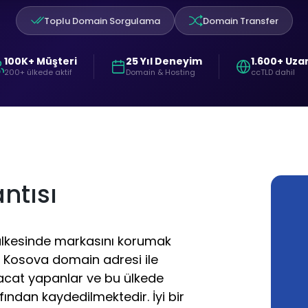
Toplu Domain Sorgulama
Domain Transfer
100K+ Müşteri
25 Yıl Deneyim
1.600+ Uza
200+ ülkede aktif
Domain & Hosting
ccTLD dahil
ntısı
ülkesinde markasını korumak
, Kosova domain adresi ile
acat yapanlar ve bu ülkede
fından kaydedilmektedir. İyi bir