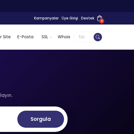
Kampanyalar
Üye Girişi
Destek
0
r Site
E-Posta
SSL
Whois
layın.
Sorgula