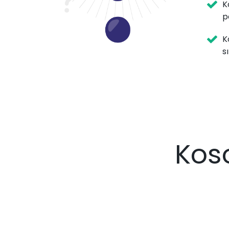
K
p
K
s
Kos