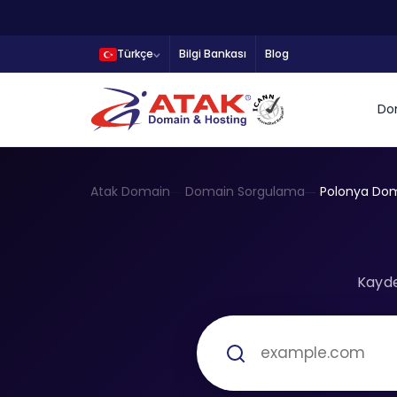
Türkçe
Bilgi Bankası
Blog
Do
Atak Domain
Domain Sorgulama
Polonya Dom
Kayde