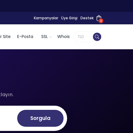
Kampanyalar
Üye Girişi
Destek
0
r Site
E-Posta
SSL
Whois
layın.
Sorgula