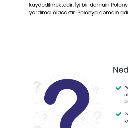
kaydedilmektedir. İyi bir domain Polon
yardımcı olacaktır. Polonya domain adr
Ned
P
a
b
P
k