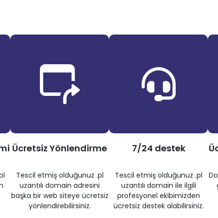
imi
Ücretsiz Yönlendirme
7/24 destek
Üc
pl
Tescil etmiş olduğunuz .pl
Tescil etmiş olduğunuz .pl
Do
n
uzantılı domain adresini
uzantılı domain ile ilgili
başka bir web siteye ücretsiz
profesyonel ekibimizden
yönlendirebilirsiniz.
ücretsiz destek alabilirsiniz.