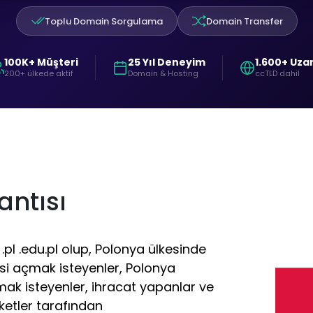
Toplu Domain Sorgulama
Domain Transfer
100K+ Müşteri
25 Yıl Deneyim
1.600+ Uza
200+ ülkede aktif
Domain & Hosting
ccTLD dahil
ntısı
.pl .edu.pl olup, Polonya ülkesinde
si açmak isteyenler, Polonya
ak isteyenler, ihracat yapanlar ve
ketler tarafından