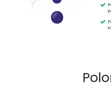
P
p
P
s
Polo