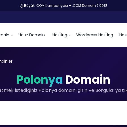
Büyük .COM Kampanyası – .COM Domain 7,99$!
main
Ucuz Domain
Hosting
Wordpress Hosting
Hazı
ainler
Polonya
Domain
tmek istediğiniz Polonya domaini girin ve Sorgula’ ya tık