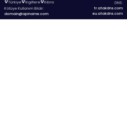
Türkiye
İngiltere
Kıbrıs
DNS:
tr.atakdns.com
Kötüye Kullanım Bildir:
eu.atakdns.com
domain@apiname.com