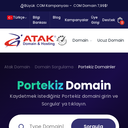
Büyük .COM Kampanyası – .COM Domain 7,99$!
Türkçe
Bilgi
Blog
Üye
Kampanyalar
Destek
Bankası
Girişi
0
Domain
Ucuz Domain
Atak Domain
Domain Sorgulama
Portekiz Domainler
Portekiz
Domain
Kaydetmek istediğiniz Portekiz domaini girin ve
Sorgula’ ya tıklayın.
Sorgula