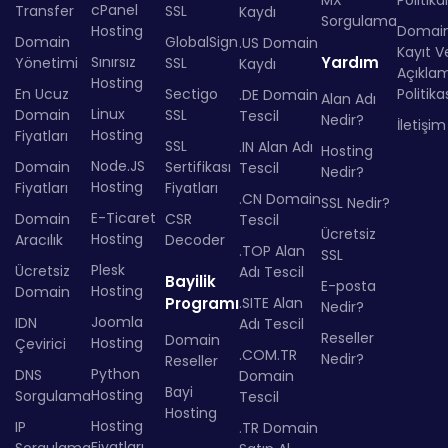
MX
Politika
cPanel
Transfer
SSL
Kaydı
Sorgulama
Hosting
Domai
Domain
GlobalSign
.US Domain
Kayıt Ve
Sınırsız
Yardım
Yönetimi
SSL
Kaydı
Açıkla
Hosting
En Ucuz
Sectigo
Politika
.DE Domain
Alan Adı
Linux
Domain
SSL
Tescil
Nedir?
İletişim
Hosting
Fiyatları
SSL
.IN Alan Adı
Hosting
Node.JS
Domain
Sertifikası
Tescil
Nedir?
Hosting
Fiyatları
Fiyatları
.CN Domain
SSL Nedir?
E-Ticaret
Domain
CSR
Tescil
Ücretsiz
Hosting
Aracılık
Decoder
.TOP Alan
SSL
Plesk
Ücretsiz
Adı Tescil
Bayilik
E-posta
Hosting
Domain
Programı
.SITE Alan
Nedir?
Joomla
IDN
Adı Tescil
Reseller
Domain
Hosting
Çevirici
.COM.TR
Nedir?
Reseller
Python
DNS
Domain
Bayi
Hosting
Sorgulama
Tescil
Hosting
Hosting
IP
.TR Domain
Fiyatları