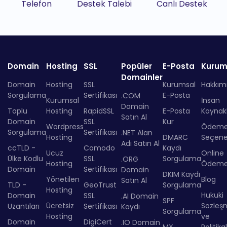
Telefon
Destek Talebi
Canlı Destek
Domain
Hosting
SSL
Popüler
E-Posta
Kurum
Domainler
Domain
Hosting
SSL
Kurumsal
Hakkım
Sorgulama
Sertifikası
E-Posta
.COM
Kurumsal
İnsan
Domain
Toplu
Hosting
RapidSSL
E-Posta
Kaynakl
Satın Al
Domain
SSL
Kur
Wordpress
Ödem
Sorgulama
Sertifikası
.NET Alan
Hosting
DMARC
Seçenek
Adı Satın Al
ccTLD -
Comodo
Kaydı
Ucuz
Online
Ülke Kodlu
SSL
Sorgulama
.ORG
Hosting
Ödem
Domain
Sertifikası
Domain
DKIM Kaydı
Yönetilen
Blog
Satın Al
TLD -
GeoTrust
Sorgulama
Hosting
Hukuki
Domain
SSL
.AI Domain
SPF
Ücretsiz
Sözleş
Uzantıları
Sertifikası
Kaydı
Sorgulama
Hosting
ve
Domain
DigiCert
.IO Domain