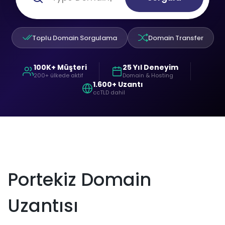
Toplu Domain Sorgulama
Domain Transfer
100K+ Müşteri
25 Yıl Deneyim
200+ ülkede aktif
Domain & Hosting
1.600+ Uzantı
ccTLD dahil
Portekiz Domain
Uzantısı