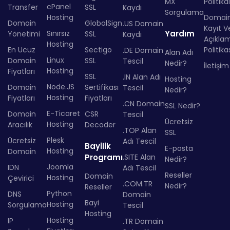
MX
Politika
cPanel
Transfer
SSL
Kaydı
Sorgulama
Hosting
Domai
Domain
GlobalSign
.US Domain
Kayıt Ve
Sınırsız
Yardım
Yönetimi
SSL
Kaydı
Açıkla
Hosting
En Ucuz
Sectigo
Politika
.DE Domain
Alan Adı
Linux
Domain
SSL
Tescil
Nedir?
İletişim
Hosting
Fiyatları
SSL
.IN Alan Adı
Hosting
Node.JS
Domain
Sertifikası
Tescil
Nedir?
Hosting
Fiyatları
Fiyatları
.CN Domain
SSL Nedir?
E-Ticaret
Domain
CSR
Tescil
Ücretsiz
Hosting
Aracılık
Decoder
.TOP Alan
SSL
Plesk
Ücretsiz
Adı Tescil
Bayilik
E-posta
Hosting
Domain
Programı
.SITE Alan
Nedir?
Joomla
IDN
Adı Tescil
Reseller
Domain
Hosting
Çevirici
.COM.TR
Nedir?
Reseller
Python
DNS
Domain
Bayi
Hosting
Sorgulama
Tescil
Hosting
Hosting
IP
.TR Domain