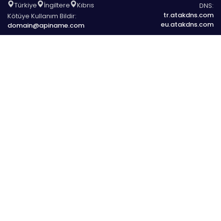
Türkiye
İngiltere
Kıbrıs
DNS:
tr.atakdns.com
Kötüye Kullanım Bildir:
eu.atakdns.com
domain@apiname.com