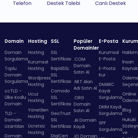
Telefon
Destek Talebi
Canlı Destek
Domain
Hosting
SSL
Popüler
E-Posta
Kurum
Domainler
Domain
Hosting
SSL
Kurumsal
Hakkım
Sorgulama
Sertifikası
E-Posta
.COM
Kurumsal
İnsan
Domain
Toplu
Hosting
RapidSSL
E-Posta
Kaynakl
Satın Al
Domain
SSL
Kur
Wordpress
Ödem
Sorgulama
Sertifikası
.NET Alan
Hosting
DMARC
Seçenek
Adı Satın Al
ccTLD -
Comodo
Kaydı
Ucuz
Online
Ülke Kodlu
SSL
Sorgulama
.ORG
Hosting
Ödem
Domain
Sertifikası
Domain
DKIM Kaydı
Yönetilen
Blog
Satın Al
TLD -
GeoTrust
Sorgulama
Hosting
Hukuki
Domain
SSL
.AI Domain
SPF
Ücretsiz
Sözleş
Uzantıları
Sertifikası
Kaydı
Sorgulama
Hosting
ve
Domain
DigiCert
.IO Domain