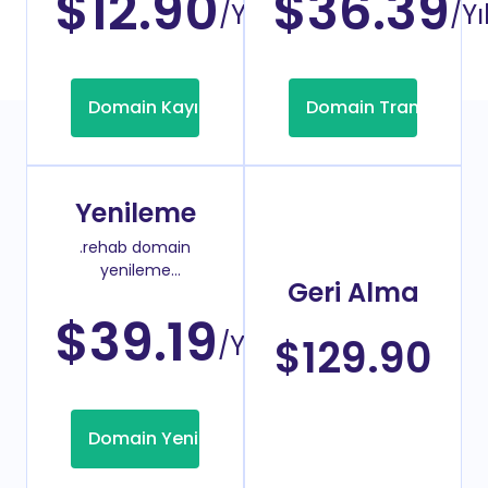
$12.90
$36.39
/Yıl
/Yı
Domain Kayıt
Domain Transfer
Yenileme
.rehab domain
yenileme
Geri Alma
fiyatı
$39.19
/Yıl
$129.90
Domain Yenileme