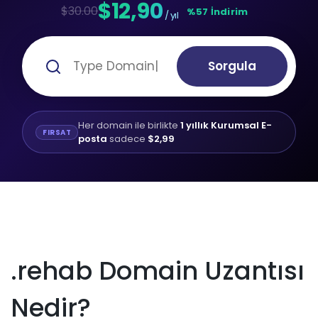
$12,90
$30.00
%57 İndirim
/ yıl
Sorgula
Her domain ile birlikte
1 yıllık Kurumsal E-
FIRSAT
posta
sadece
$2,99
.rehab Domain Uzantısı
Nedir?