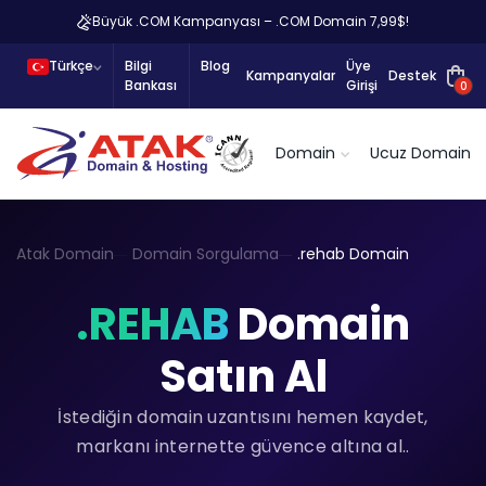
Büyük .COM Kampanyası – .COM Domain 7,99$!
Türkçe
Bilgi
Blog
Üye
Kampanyalar
Destek
Bankası
Girişi
0
Domain
Ucuz Domain
Atak Domain
Domain Sorgulama
.rehab Domain
.REHAB
Domain
Satın Al
İstediğin domain uzantısını hemen kaydet,
markanı internette güvence altına al..