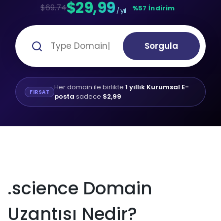
$29,99
$69.74
%57 İndirim
/ yıl
Sorgula
Her domain ile birlikte
1 yıllık Kurumsal E-
FIRSAT
posta
sadece
$2,99
.science Domain
Uzantısı Nedir?