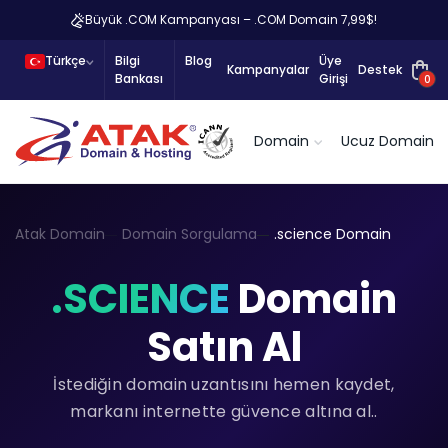
Büyük .COM Kampanyası – .COM Domain 7,99$!
Türkçe
Bilgi
Blog
Üye
Kampanyalar
Destek
Bankası
Girişi
0
Domain
Ucuz Domain
Atak Domain
Domain Sorgulama
.science Domain
.SCIENCE
Domain
Satın Al
İstediğin domain uzantısını hemen kaydet,
markanı internette güvence altına al..