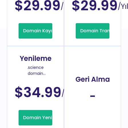
$29.99
$29.99
/Yıl
/Yı
Domain Kayıt
Domain Transfer
Yenileme
.science
domain
Geri Alma
yenileme
fiyatı
$34.99
/Yıl
-
Domain Yenileme