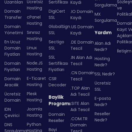
Ücretsiz
Sözleş
Uzantıları
Sertifikası
Kaydı
Sorgulama
Hosting
ve
Domain
DigiCert
.IO Domain
MX
Politika
cPanel
Transfer
SSL
Kaydı
Sorgulama
Hosting
Domai
Domain
GlobalSign
.US Domain
Kayıt Ve
Sınırsız
Yardım
Yönetimi
SSL
Kaydı
Açıkla
Hosting
En Ucuz
Sectigo
Politika
.DE Domain
Alan Adı
Linux
Domain
SSL
Tescil
Nedir?
İletişim
Hosting
Fiyatları
SSL
.IN Alan Adı
Hosting
Node.JS
Domain
Sertifikası
Tescil
Nedir?
Hosting
Fiyatları
Fiyatları
.CN Domain
SSL Nedir?
E-Ticaret
Domain
CSR
Tescil
Ücretsiz
Hosting
Aracılık
Decoder
.TOP Alan
SSL
Plesk
Ücretsiz
Adı Tescil
Bayilik
E-posta
Hosting
Domain
Programı
.SITE Alan
Nedir?
Joomla
IDN
Adı Tescil
Reseller
Domain
Hosting
Çevirici
.COM.TR
Nedir?
Reseller
Python
DNS
Domain
Bayi
Hosting
Sorgulama
Tescil