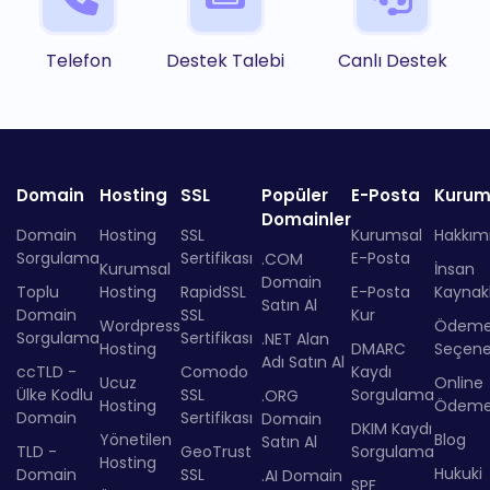
Telefon
Destek Talebi
Canlı Destek
Domain
Hosting
SSL
Popüler
E-Posta
Kurum
Domainler
Domain
Hosting
SSL
Kurumsal
Hakkım
Sorgulama
Sertifikası
E-Posta
.COM
Kurumsal
İnsan
Domain
Toplu
Hosting
RapidSSL
E-Posta
Kaynakl
Satın Al
Domain
SSL
Kur
Wordpress
Ödem
Sorgulama
Sertifikası
.NET Alan
Hosting
DMARC
Seçenek
Adı Satın Al
ccTLD -
Comodo
Kaydı
Ucuz
Online
Ülke Kodlu
SSL
Sorgulama
.ORG
Hosting
Ödem
Domain
Sertifikası
Domain
DKIM Kaydı
Yönetilen
Blog
Satın Al
TLD -
GeoTrust
Sorgulama
Hosting
Hukuki
Domain
SSL
.AI Domain
SPF