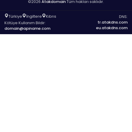
©2026
Atakdomain
Tüm hakları saklıdır.
Türkiye
İngiltere
Kıbrıs
DNS:
tr.atakdns.com
Kötüye Kullanım Bildir:
eu.atakdns.com
domain@apiname.com