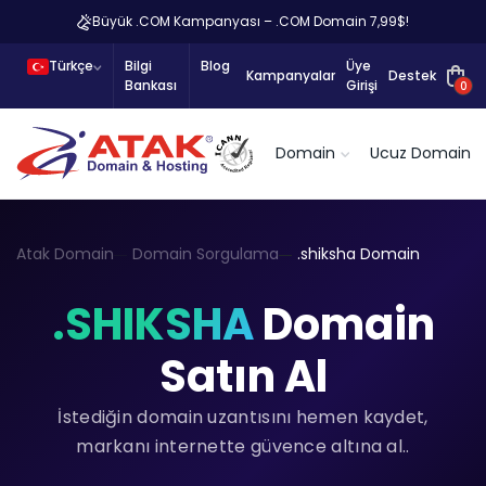
Büyük .COM Kampanyası – .COM Domain 7,99$!
Türkçe
Bilgi
Blog
Üye
Kampanyalar
Destek
Bankası
Girişi
0
Domain
Ucuz Domain
Atak Domain
Domain Sorgulama
.shiksha Domain
.SHIKSHA
Domain
Satın Al
İstediğin domain uzantısını hemen kaydet,
markanı internette güvence altına al..