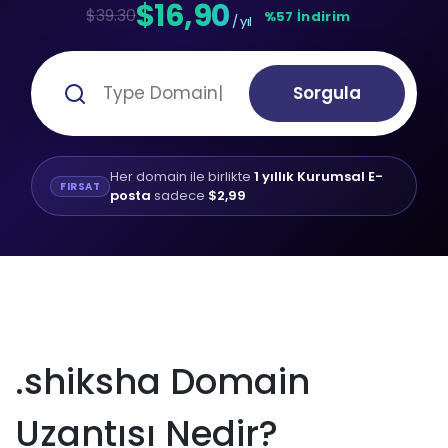
$16,90
$39.30
%57 İndirim
/ yıl
Sorgula
Her domain ile birlikte
1 yıllık Kurumsal E-
FIRSAT
posta
sadece
$2,99
.shiksha Domain
Uzantısı Nedir?