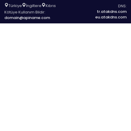
Türkiye
İngiltere
Kıbrıs
DNS:
tr.atakdns.com
Kötüye Kullanım Bildir:
eu.atakdns.com
domain@apiname.com