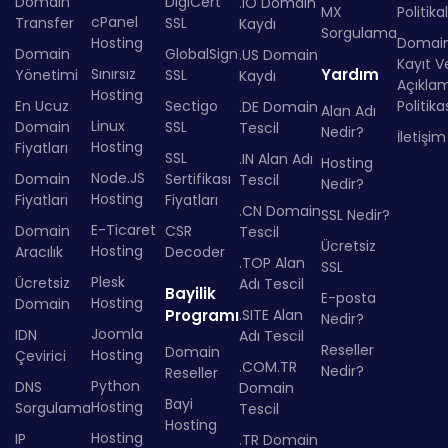
Domain
DigiCert
.IO Domain
MX
Politika
cPanel
Transfer
SSL
Kaydı
Sorgulama
Hosting
Domai
Domain
GlobalSign
.US Domain
Kayıt Ve
Sınırsız
Yardım
Yönetimi
SSL
Kaydı
Açıkla
Hosting
En Ucuz
Sectigo
Politika
.DE Domain
Alan Adı
Linux
Domain
SSL
Tescil
Nedir?
İletişim
Hosting
Fiyatları
SSL
.IN Alan Adı
Hosting
Node.JS
Domain
Sertifikası
Tescil
Nedir?
Hosting
Fiyatları
Fiyatları
.CN Domain
SSL Nedir?
E-Ticaret
Domain
CSR
Tescil
Ücretsiz
Hosting
Aracılık
Decoder
.TOP Alan
SSL
Plesk
Ücretsiz
Adı Tescil
Bayilik
E-posta
Hosting
Domain
Programı
.SITE Alan
Nedir?
Joomla
IDN
Adı Tescil
Reseller
Domain
Hosting
Çevirici
.COM.TR
Nedir?
Reseller
Python
DNS
Domain
Bayi
Hosting
Sorgulama
Tescil
Hosting
Hosting
IP
.TR Domain