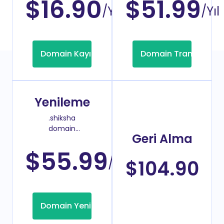
$16.90
$51.99
/Yıl
/Yıl
Domain Kayıt
Domain Transfer
Yenileme
.shiksha
domain
Geri Alma
yenileme
fiyatı
$55.99
/Yıl
$104.90
Domain Yenileme