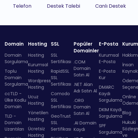
Telefon
Destek Talebi
Canlı Destek
Domain
Hosting
SSL
Popüler
E-Posta
Kurum
Domainler
Domain
Hosting
SSL
Kurumsal
Hakkım
Sorgulama
Sertifikası
E-Posta
.COM
Kurumsal
İnsan
Domain
Toplu
Hosting
RapidSSL
E-Posta
Kaynakl
Satın Al
Domain
SSL
Kur
Wordpress
Ödem
Sorgulama
Sertifikası
.NET Alan
Hosting
DMARC
Seçenek
Adı Satın Al
ccTLD -
Comodo
Kaydı
Ucuz
Online
Ülke Kodlu
SSL
Sorgulama
.ORG
Hosting
Ödem
Domain
Sertifikası
Domain
DKIM Kaydı
Yönetilen
Blog
Satın Al
TLD -
GeoTrust
Sorgulama
Hosting
Hukuki
Domain
SSL
.AI Domain
SPF
Ücretsiz
Sözleş
Uzantıları
Sertifikası
Kaydı
Sorgulama
Hosting
ve