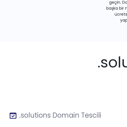
geçin. Do
başka bir 
ücrets
yapa
.sol
.solutions Domain Tescili