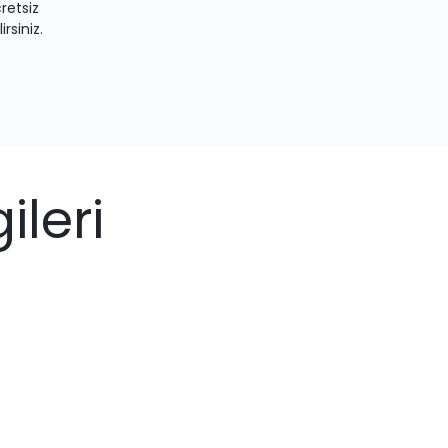
retsiz
irsiniz.
ileri