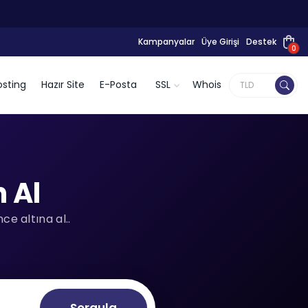
Kampanyalar
Üye Girişi
Destek
0
sting
Hazır Site
E-Posta
SSL
Whois
 Al
e altına al..