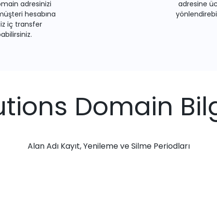
main adresinizi
adresine üc
müşteri hesabına
yönlendirebil
iz iç transfer
bilirsiniz.
utions Domain Bilg
Alan Adı Kayıt, Yenileme ve Silme Periodları