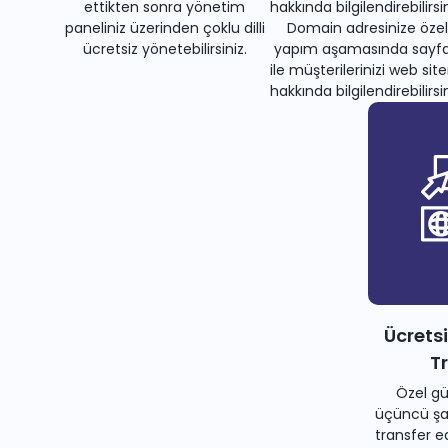
ettikten sonra yönetim
hakkında bilgilendirebilirsin
paneliniz üzerinden çoklu dilli
Domain adresinize özel
ücretsiz yönetebilirsiniz.
yapım aşamasında sayfa
ile müşterilerinizi web site
hakkında bilgilendirebilirsin
Ücrets
T
Özel gü
üçüncü şah
transfer e