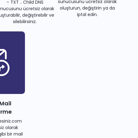
sunucusunu ücretsiz olarak
– TXT .. Child DNS
oluşturun, değiştirin ya da
nucusunu ücretsiz olarak
iptal edin.
uşturabilir, değiştirebilir ve
silebilirsiniz.
 Mail
irme
siniz.com
iz olarak
bi bir mail