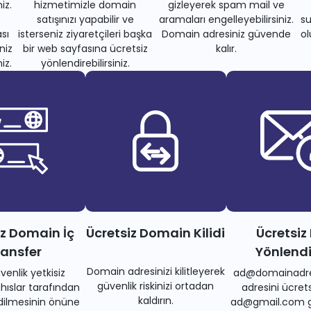
iz.
hizmetimizle domain
gizleyerek spam mail ve
satışınızı yapabilir ve
aramaları engelleyebilirsiniz.
su
sı
isterseniz ziyaretçileri başka
Domain adresiniz güvende
ol
niz
bir web sayfasına ücretsiz
kalır.
iz.
yönlendirebilirsiniz.
iz Domain İç
Ücretsiz Domain Kilidi
Ücretsiz
ransfer
Yönlend
Domain adresinizi kilitleyerek
venlik yetkisiz
ad@domainadre
güvenlik riskinizi ortadan
ıslar tarafından
adresini ücrets
kaldırın.
dilmesinin önüne
ad@gmail.com gi