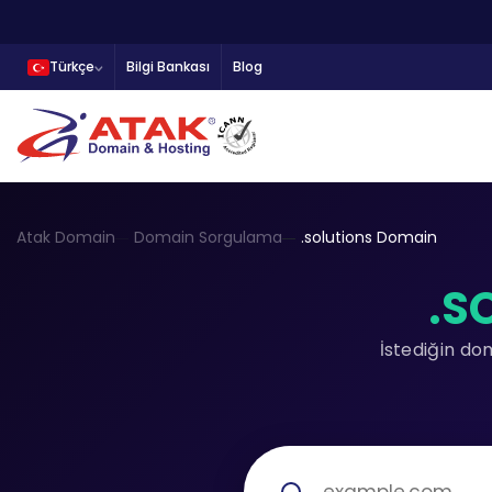
Türkçe
Bilgi Bankası
Blog
Atak Domain
Domain Sorgulama
.solutions Domain
.S
İstediğin do