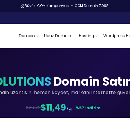
Büyük .COM Kampanyası – .COM Domain 7,99$!
Domain
Ucuz Domain
Hosting
Wordpress Ho
OLUTIONS
Domain Satın
main uzantısını hemen kaydet, markanı internette güvenc
$11,49
$26.72
%57 İndirim
/ yıl