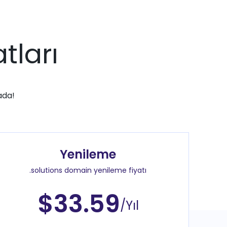
tları
ada!
Yenileme
.solutions domain yenileme fiyatı
$33.59
/Yıl