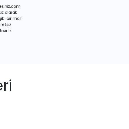
siniz.com
iz olarak
bi bir mail
retsiz
irsiniz.
ri