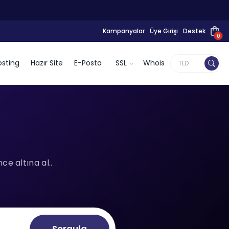
Kampanyalar
Üye Girişi
Destek
0
sting
Hazır Site
E-Posta
SSL
Whois
l
e altına al..