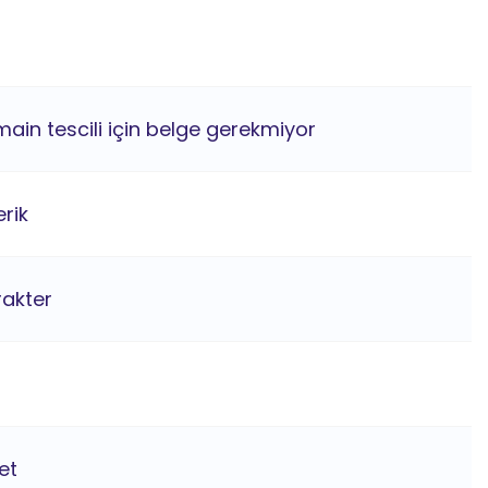
main tescili için belge gerekmiyor
rik
rakter
et