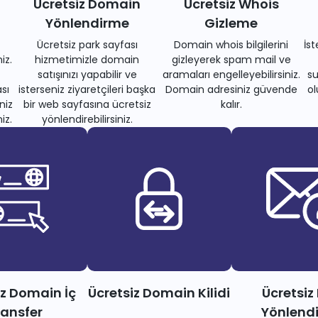
Ücretsiz Domain
Ücretsiz Whois
Yönlendirme
Gizleme
Ücretsiz park sayfası
Domain whois bilgilerini
İs
iz.
hizmetimizle domain
gizleyerek spam mail ve
satışınızı yapabilir ve
aramaları engelleyebilirsiniz.
su
sı
isterseniz ziyaretçileri başka
Domain adresiniz güvende
ol
niz
bir web sayfasına ücretsiz
kalır.
iz.
yönlendirebilirsiniz.
iz Domain İç
Ücretsiz Domain Kilidi
Ücretsiz
ransfer
Yönlend