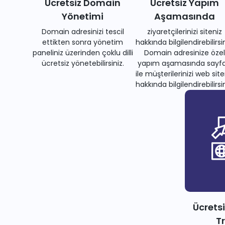
Ücretsiz Domain
Ücretsiz Yapım
Yönetimi
Aşamasında
Domain adresinizi tescil
ziyaretçilerinizi siteniz
ettikten sonra yönetim
hakkında bilgilendirebilirsin
paneliniz üzerinden çoklu dilli
Domain adresinize özel
ücretsiz yönetebilirsiniz.
yapım aşamasında sayfa
ile müşterilerinizi web site
hakkında bilgilendirebilirsin
Ücrets
T