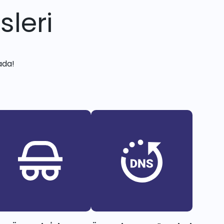
sleri
ada!