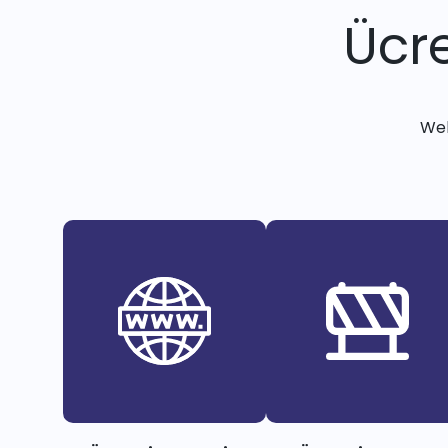
Ücre
Web