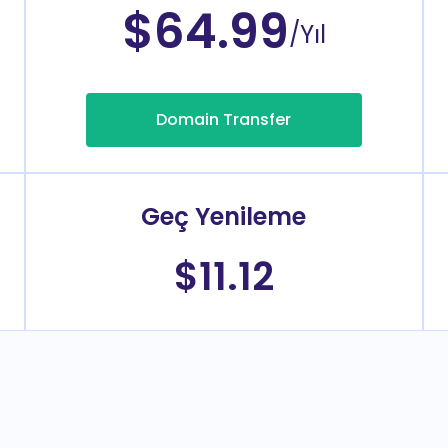
$64.99
/Yıl
Domain Transfer
Geç Yenileme
$11.12