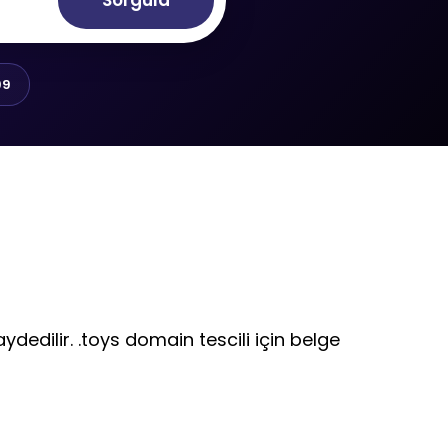
Sorgula
99
ydedilir. .toys domain tescili için belge