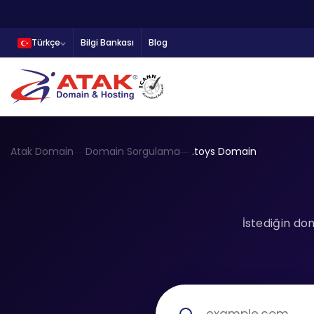
Türkçe
Bilgi Bankası
Blog
Atak Domain
Domain Sorgulama
.toys Domain
İstediğin do