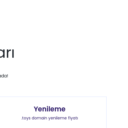
arı
ada!
Yenileme
.toys domain yenileme fiyatı