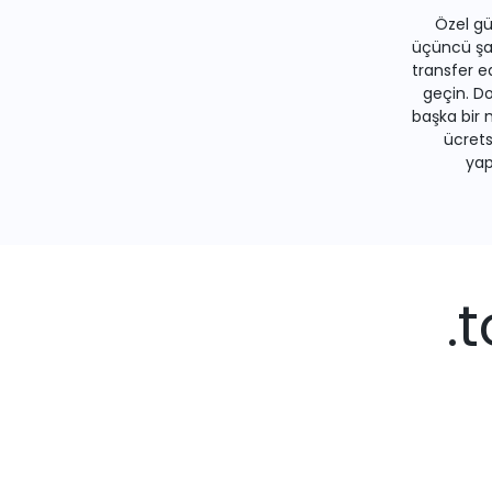
Özel gü
üçüncü şah
transfer e
geçin. Do
başka bir 
ücrets
yapa
.