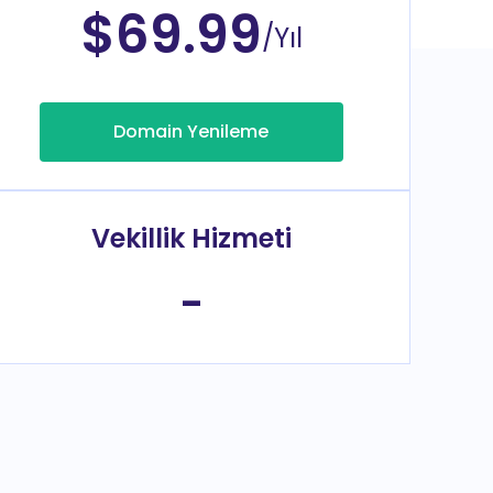
$69.99
/Yıl
Domain Yenileme
Vekillik Hizmeti
-