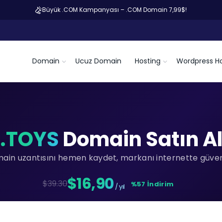
Büyük .COM Kampanyası – .COM Domain 7,99$!
Domain
Ucuz Domain
Hosting
Wordpress Ho
.TOYS
Domain Satın A
main uzantısını hemen kaydet, markanı internette güvenc
$16,90
$39.30
%57 İndirim
/ yıl