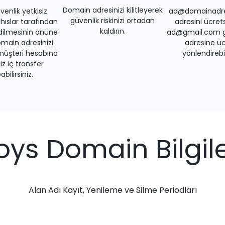
Domain adresinizi kilitleyerek
venlik yetkisiz
ad@domainadre
güvenlik riskinizi ortadan
ıslar tarafından
adresini ücrets
kaldırın.
dilmesinin önüne
ad@gmail.com gi
main adresinizi
adresine üc
müşteri hesabına
yönlendirebil
iz iç transfer
bilirsiniz.
toys Domain Bilgile
Alan Adı Kayıt, Yenileme ve Silme Periodları