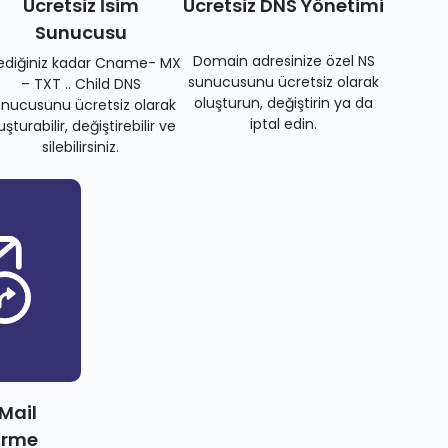
Ücretsiz İsim
Ücretsiz DNS Yönetimi
Sunucusu
Domain adresinize özel NS
tediğiniz kadar Cname- MX
sunucusunu ücretsiz olarak
– TXT .. Child DNS
oluşturun, değiştirin ya da
nucusunu ücretsiz olarak
iptal edin.
uşturabilir, değiştirebilir ve
silebilirsiniz.
 Mail
irme