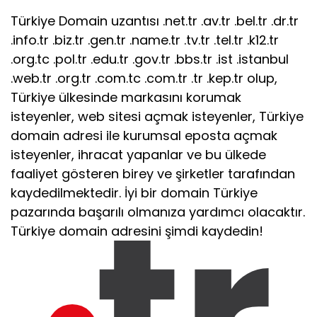
Türkiye Domain uzantısı .net.tr .av.tr .bel.tr .dr.tr
.info.tr .biz.tr .gen.tr .name.tr .tv.tr .tel.tr .k12.tr
.org.tc .pol.tr .edu.tr .gov.tr .bbs.tr .ist .istanbul
.web.tr .org.tr .com.tc .com.tr .tr .kep.tr olup,
Türkiye ülkesinde markasını korumak
isteyenler, web sitesi açmak isteyenler, Türkiye
domain adresi ile kurumsal eposta açmak
isteyenler, ihracat yapanlar ve bu ülkede
faaliyet gösteren birey ve şirketler tarafından
kaydedilmektedir. İyi bir domain Türkiye
pazarında başarılı olmanıza yardımcı olacaktır.
Türkiye domain adresini şimdi kaydedin!