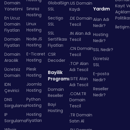
Domain
GlobalSign
.US Domain
Kayıt Ve
Sınırsız
Yardım
Yönetimi
SSL
Kaydı
Açıkla
Hosting
En Ucuz
Sectigo
Politika
.DE Domain
Alan Adı
Linux
Domain
SSL
Tescil
Nedir?
İletişim
Hosting
Fiyatları
SSL
.IN Alan Adı
Hosting
Node.JS
Domain
Sertifikası
Tescil
Nedir?
Hosting
Fiyatları
Fiyatları
.CN Domain
SSL Nedir?
E-Ticaret
Domain
CSR
Tescil
Ücretsiz
Hosting
Aracılık
Decoder
.TOP Alan
SSL
Plesk
Ücretsiz
Adı Tescil
Bayilik
E-posta
Hosting
Domain
Programı
.SITE Alan
Nedir?
Joomla
IDN
Adı Tescil
Reseller
Domain
Hosting
Çevirici
.COM.TR
Nedir?
Reseller
Python
DNS
Domain
Bayi
Hosting
Sorgulama
Tescil
Hosting
Hosting
IP
.TR Domain
Fiyatları
Sorgulama
Satın Al
Whois