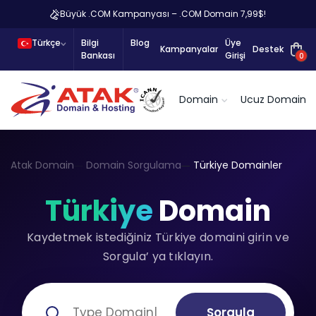
Büyük .COM Kampanyası – .COM Domain 7,99$!
Türkçe
Bilgi
Blog
Üye
Kampanyalar
Destek
Bankası
Girişi
0
Domain
Ucuz Domain
Atak Domain
Domain Sorgulama
Türkiye Domainler
Türkiye
Domain
Kaydetmek istediğiniz Türkiye domaini girin ve
Sorgula’ ya tıklayın.
Sorgula