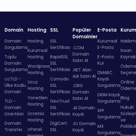
Domain
Hosting
SSL
Popüler
E-Posta
Kurum
Domainler
Domain
Hosting
SSL
Kurumsal
Hakkım
Sorgulama
Sertifikası
E-Posta
.COM
Kurumsal
İnsan
Domain
Toplu
Hosting
RapidSSL
E-Posta
Kaynakl
Satın Al
Domain
SSL
Kur
Wordpress
Ödem
Sorgulama
Sertifikası
.NET Alan
Hosting
DMARC
Seçenek
Adı Satın Al
ccTLD -
Comodo
Kaydı
Ucuz
Online
Ülke Kodlu
SSL
Sorgulama
.ORG
Hosting
Ödem
Domain
Sertifikası
Domain
DKIM Kaydı
Yönetilen
Blog
Satın Al
TLD -
GeoTrust
Sorgulama
Hosting
Hukuki
Domain
SSL
.AI Domain
SPF
Ücretsiz
Sözleş
Uzantıları
Sertifikası
Kaydı
Sorgulama
Hosting
ve
Domain
DigiCert
.IO Domain
MX
Politika
cPanel
Transfer
SSL
Kaydı
Sorgulama
Hosting
Domai