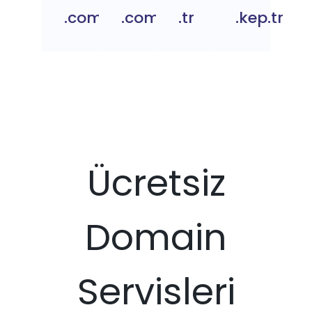
.com.tc
.com.tr
.tr
.kep.tr
Ücretsiz
Domain
Servisleri