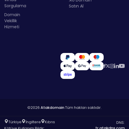
.RU Domain
Sorgulama
Satın Al
Domain
Vekillik
Hizmeti
©2026
Atakdomain
Tüm hakları saklıdır.
Türkiye
İngiltere
Kıbrıs
DNS:
tr.atakdns.com
Kötüye Kullanım Bildir: