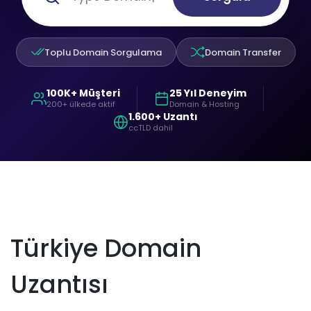
Toplu Domain Sorgulama
Domain Transfer
100K+ Müşteri
25 Yıl Deneyim
200+ ülkede aktif
Domain & Hosting
1.600+ Uzantı
ccTLD dahil
Türkiye Domain
Uzantısı