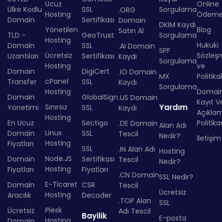
Ucuz
Online
Ülke Kodlu
SSL
Sorgulama
.ORG
Hosting
Ödem
Domain
Sertifikası
Domain
DKIM Kaydı
Yönetilen
Blog
Satın Al
TLD -
GeoTrust
Sorgulama
Hosting
Hukuki
Domain
SSL
.AI Domain
SPF
Ücretsiz
Sözleş
Uzantıları
Sertifikası
Kaydı
Sorgulama
Hosting
ve
Domain
DigiCert
.IO Domain
MX
Politika
cPanel
Transfer
SSL
Kaydı
Sorgulama
Hosting
Domai
Domain
GlobalSign
.US Domain
Kayıt Ve
Sınırsız
Yardım
Yönetimi
SSL
Kaydı
Açıkla
Hosting
En Ucuz
Sectigo
Politika
.DE Domain
Alan Adı
Linux
Domain
SSL
Tescil
Nedir?
İletişim
Hosting
Fiyatları
SSL
.IN Alan Adı
Hosting
Node.JS
Domain
Sertifikası
Tescil
Nedir?
Hosting
Fiyatları
Fiyatları
.CN Domain
SSL Nedir?
E-Ticaret
Domain
CSR
Tescil
Ücretsiz
Hosting
Aracılık
Decoder
.TOP Alan
SSL
Plesk
Ücretsiz
Adı Tescil
Bayilik
E-posta
Hosting
Domain