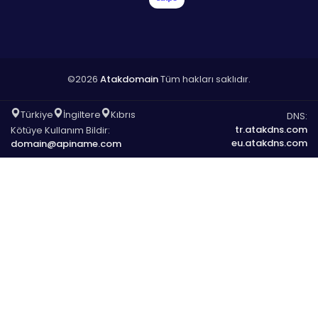
©2026
Atakdomain
Tüm hakları saklıdır.
Türkiye
İngiltere
Kıbrıs
DNS:
tr.atakdns.com
Kötüye Kullanım Bildir:
eu.atakdns.com
domain@apiname.com