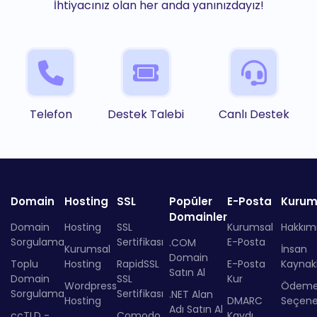
İhtiyacınız olan her anda yanınızdayız!
Telefon
Destek Talebi
Canlı Destek
Domain
Hosting
SSL
Popüler
E-Posta
Kurum
Domainler
Domain
Hosting
SSL
Kurumsal
Hakkım
Sorgulama
Sertifikası
E-Posta
.COM
Kurumsal
İnsan
Domain
Toplu
Hosting
RapidSSL
E-Posta
Kaynakl
Satın Al
Domain
SSL
Kur
Wordpress
Ödem
Sorgulama
Sertifikası
.NET Alan
Hosting
DMARC
Seçenek
Adı Satın Al
ccTLD -
Comodo
Kaydı