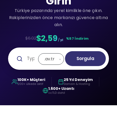
Girin
Türkiye pazarında yerel kimlikle öne çıkın.
Rakiplerinizden önce markanızı güvence altına
alın.
$2,59
$6.02
%57 İndirim
/ yıl
Sorgula
.av.tr
100K+ Müşteri
25 Yıl Deneyim
200+ ülkede aktif
Domain & Hosting
1.600+ Uzantı
ccTLD dahil