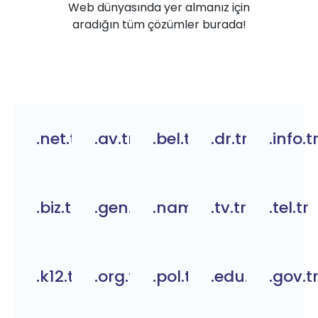
Web dünyasında yer almanız için
aradığın tüm çözümler burada!
.net.tr
.av.tr
.bel.tr
.dr.tr
.info.t
.biz.tr
.gen.tr
.name.tr
.tv.tr
.tel.tr
.k12.tr
.org.tc
.pol.tr
.edu.tr
.gov.t