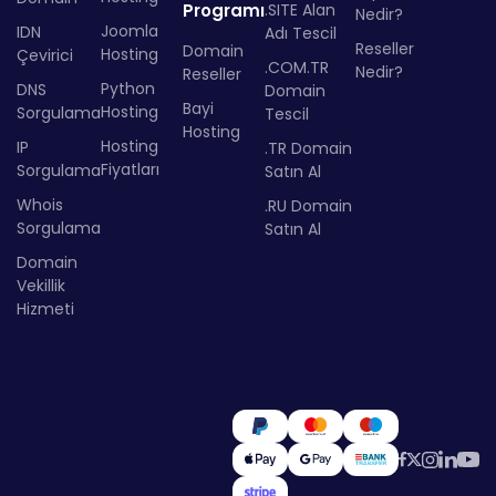
Programı
.SITE Alan
Nedir?
Joomla
IDN
Adı Tescil
Reseller
Domain
Hosting
Çevirici
.COM.TR
Nedir?
Reseller
Python
DNS
Domain
Bayi
Hosting
Sorgulama
Tescil
Hosting
Hosting
IP
.TR Domain
Fiyatları
Sorgulama
Satın Al
Whois
.RU Domain
Sorgulama
Satın Al
Domain
Vekillik
Hizmeti