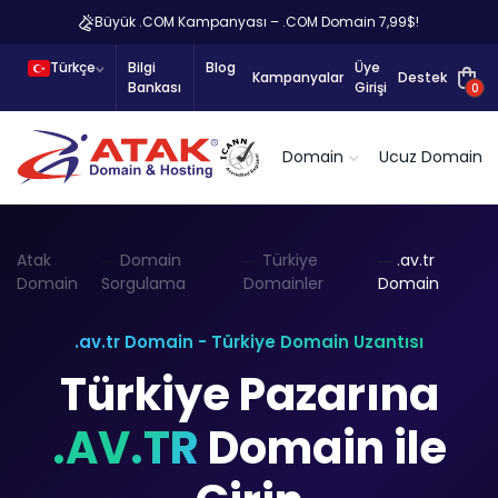
Büyük .COM Kampanyası – .COM Domain 7,99$!
Türkçe
Bilgi
Blog
Üye
Kampanyalar
Destek
Bankası
Girişi
0
Domain
Ucuz Domain
Atak
Domain
Türkiye
.av.tr
Domain
Sorgulama
Domainler
Domain
.av.tr Domain - Türkiye Domain Uzantısı
Türkiye Pazarına
.AV.TR
Domain ile