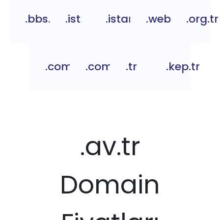
.bbs.tr
.ist
.istanbul
.web.tr
.org.tr
.com.tc
.com.tr
.tr
.kep.tr
.av.tr
Domain