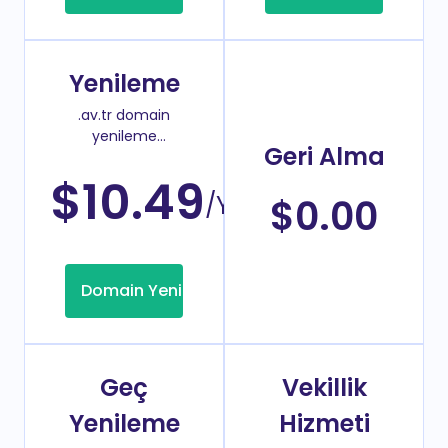
Yenileme
.av.tr domain
yenileme
Geri Alma
fiyatı
$10.49
/Yıl
$0.00
Domain Yenileme
Geç
Vekillik
Yenileme
Hizmeti