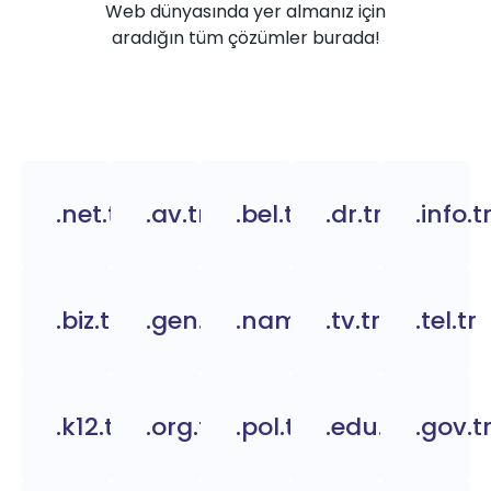
Web dünyasında yer almanız için
aradığın tüm çözümler burada!
.net.tr
.av.tr
.bel.tr
.dr.tr
.info.t
.biz.tr
.gen.tr
.name.tr
.tv.tr
.tel.tr
.k12.tr
.org.tc
.pol.tr
.edu.tr
.gov.t