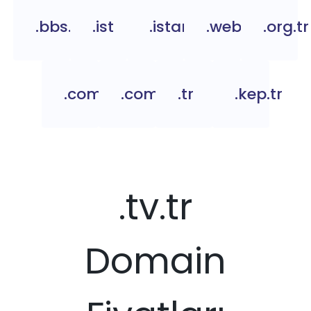
.bbs.tr
.ist
.istanbul
.web.tr
.org.tr
.com.tc
.com.tr
.tr
.kep.tr
.tv.tr
Domain