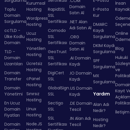
Sorgulama
Sertifikası
E-Posta
.COM
Kurumsal
İnsan
Domain
Toplu
Hosting
RapidSSL
E-Posta
Kaynakl
Satın Al
Domain
SSL
Kur
Wordpress
Ödem
Sorgulama
Sertifikası
.NET Alan
Hosting
DMARC
Seçenek
Adı Satın Al
ccTLD -
Comodo
Kaydı
Ucuz
Online
Ülke Kodlu
SSL
Sorgulama
.ORG
Hosting
Ödem
Domain
Sertifikası
Domain
DKIM Kaydı
Yönetilen
Blog
Satın Al
TLD -
GeoTrust
Sorgulama
Hosting
Hukuki
Domain
SSL
.AI Domain
SPF
Ücretsiz
Sözleş
Uzantıları
Sertifikası
Kaydı
Sorgulama
Hosting
ve
Domain
DigiCert
.IO Domain
MX
Politika
cPanel
Transfer
SSL
Kaydı
Sorgulama
Hosting
Domai
Domain
GlobalSign
.US Domain
Kayıt Ve
Sınırsız
Yardım
Yönetimi
SSL
Kaydı
Açıkla
Hosting
En Ucuz
Sectigo
Politika
.DE Domain
Alan Adı
Linux
Domain
SSL
Tescil
Nedir?
İletişim
Hosting
Fiyatları
SSL
.IN Alan Adı
Hosting
Node.JS
Domain
Sertifikası
Tescil
Nedir?