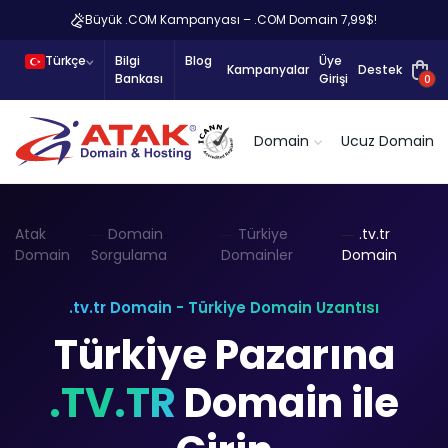
Büyük .COM Kampanyası – .COM Domain 7,99$!
Türkçe
Bilgi
Blog
Üye
Kampanyalar
Destek
Bankası
Girişi
0
Domain
Ucuz Domain
Atak
Domain
Türkiye
.tv.tr
Domain
Sorgulama
Domainler
Domain
.tv.tr Domain - Türkiye Domain Uzantısı
Türkiye Pazarına
.TV.TR
Domain ile