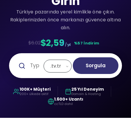
Girin
Türkiye pazarında yerel kimlikle öne çıkın.
Rakiplerinizden önce markanızı güvence altına
alın.
$2,59
$6.02
%57 İndirim
/ yıl
Sorgula
.tv.tr
100K+ Müşteri
25 Yıl Deneyim
200+ ülkede aktif
Domain & Hosting
1.600+ Uzantı
ccTLD dahil