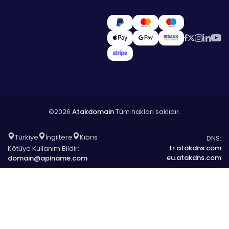
©2026
Atakdomain
Tüm hakları saklıdır.
Türkiye
İngiltere
Kıbrıs
DNS:
tr.atakdns.com
Kötüye Kullanım Bildir:
eu.atakdns.com
domain@apiname.com