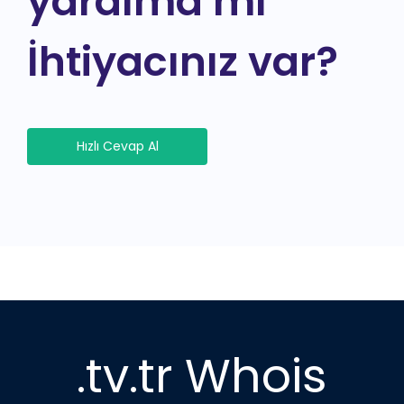
yardıma mı
İhtiyacınız var?
Hızlı Cevap Al
.tv.tr Whois