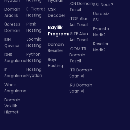
Hosting
Fiyatları
Fiyatları
.CN Domain
SSL Nedir?
E-Ticaret
Domain
CSR
Tescil
Ücretsiz
Hosting
Aracılık
Decoder
.TOP Alan
SSL
Plesk
Ücretsiz
Adı Tescil
Bayilik
E-posta
Hosting
Domain
Programı
.SITE Alan
Nedir?
Joomla
IDN
Adı Tescil
Reseller
Domain
Hosting
Çevirici
.COM.TR
Nedir?
Reseller
Python
DNS
Domain
Bayi
Hosting
Sorgulama
Tescil
Hosting
Hosting
IP
.TR Domain
Fiyatları
Sorgulama
Satın Al
Whois
.RU Domain
Sorgulama
Satın Al
Domain
Vekillik
Hizmeti