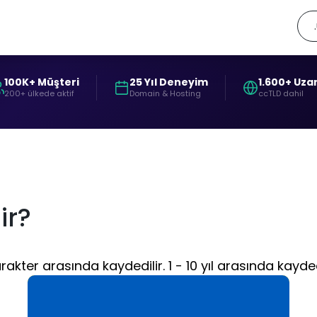
100K+ Müşteri
25 Yıl Deneyim
1.600+ Uza
200+ ülkede aktif
Domain & Hosting
ccTLD dahil
ir?
ter arasında kaydedilir. 1 - 10 yıl arasında kaydedi