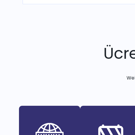
Ücre
Web