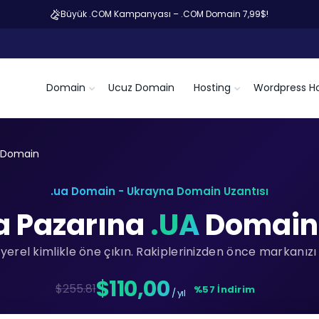
Büyük .COM Kampanyası – .COM Domain 7,99$!
Domain
Ucuz Domain
Hosting
Wordpress Ho
 Domain
.ua Domain - Ukrayna Domain Uzantısı
a Pazarına
.UA
Domain i
erel kimlikle öne çıkın. Rakiplerinizden önce markanızı 
$110,00
$255.81
%57 İndirim
/ yıl