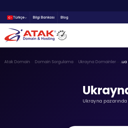
Türkçe
Bilgi Bankası
Blog
Atak Domain
Domain Sorgulama
Ukrayna Domainler
.ua
Ukrayn
Ukrayna pazarında y