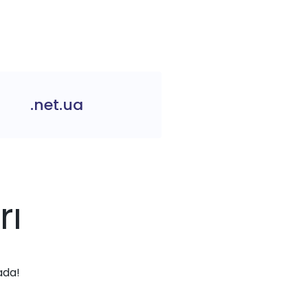
.net.ua
rı
ada!