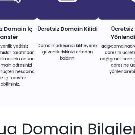
iz Domain İç
Ücretsiz Domain Kilidi
Ücretsiz
ransfer
Yönlend
Domain adresinizi kilitleyerek
venlik yetkisiz
ad@domainadre
güvenlik riskinizi ortadan
ıslar tarafından
adresini ücrets
kaldırın.
dilmesinin önüne
ad@gmail.com gi
main adresinizi
adresine üc
müşteri hesabına
yönlendirebil
iz iç transfer
bilirsiniz.
.ua Domain Bilgiler