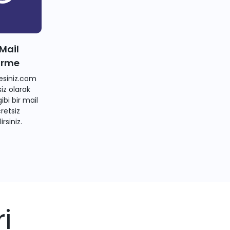
 Mail
irme
siniz.com
iz olarak
bi bir mail
retsiz
irsiniz.
i