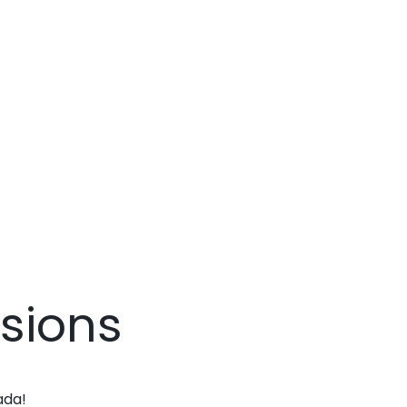
sions
ada!