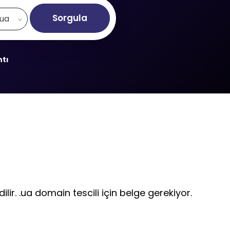
Sorgula
.ua
ntı
lir. .ua domain tescili için belge gerekiyor.