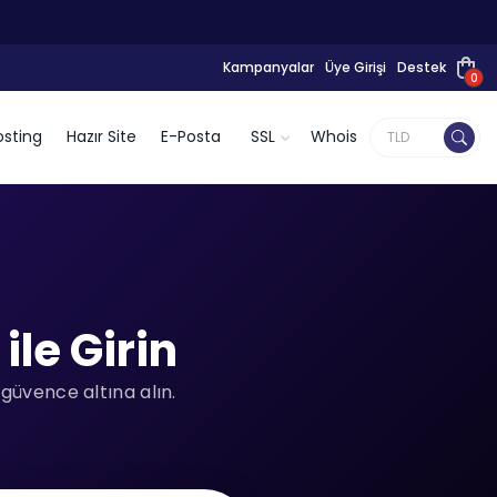
Kampanyalar
Üye Girişi
Destek
0
sting
Hazır Site
E-Posta
SSL
Whois
le Girin
güvence altına alın.