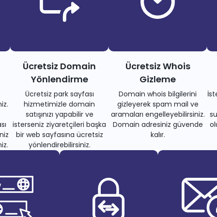
Ücretsiz Domain
Ücretsiz Whois
Yönlendirme
Gizleme
Ücretsiz park sayfası
Domain whois bilgilerini
İs
iz.
hizmetimizle domain
gizleyerek spam mail ve
satışınızı yapabilir ve
aramaları engelleyebilirsiniz.
su
sı
isterseniz ziyaretçileri başka
Domain adresiniz güvende
ol
niz
bir web sayfasına ücretsiz
kalır.
iz.
yönlendirebilirsiniz.