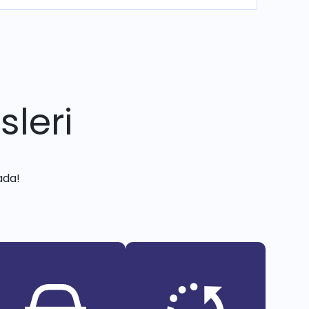
sleri
ada!