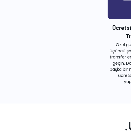
Ücrets
T
Özel gü
üçüncü şah
transfer e
geçin. Do
başka bir 
ücrets
yapa