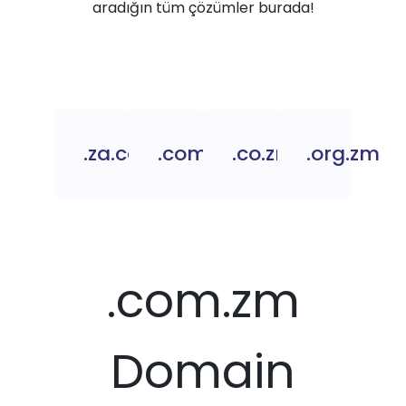
aradığın tüm çözümler burada!
.za.com
.com.zm
.co.zm
.org.zm
.com.zm
Domain