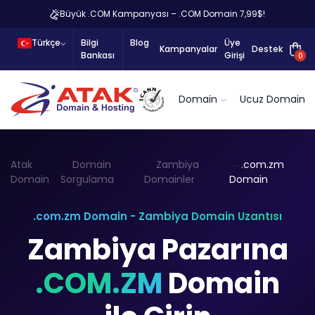
Büyük .COM Kampanyası – .COM Domain 7,99$!
Türkçe
Bilgi
Blog
Üye
Kampanyalar
Destek
Bankası
Girişi
0
Domain
Ucuz Domain
Atak
Domain
Zambiya
.com.zm
Domain
Sorgulama
Domainler
Domain
.com.zm Domain - Zambiya Domain Uzantısı
Zambiya Pazarına
.COM.ZM
Domain