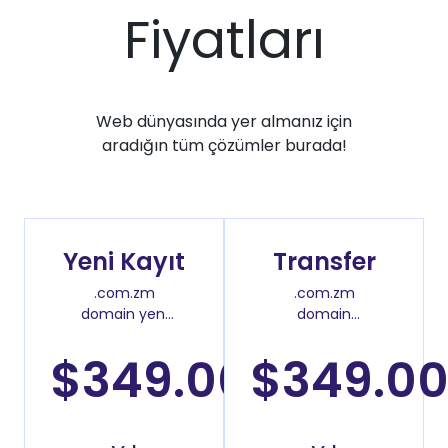
Fiyatları
Web dünyasında yer almanız için
aradığın tüm çözümler burada!
Yeni Kayıt
Transfer
.com.zm
.com.zm
domain yeni
domain
kayıt fiyatı
transfer fiyatı
$349.00
$349.0
/2