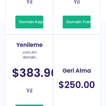
Yıl
Yıl
Domain Kayıt
Domain Transfer
Yenileme
.com.zm
domain
yenileme
fiyatı
$383.90
Geri Alma
/2
$250.00
Yıl