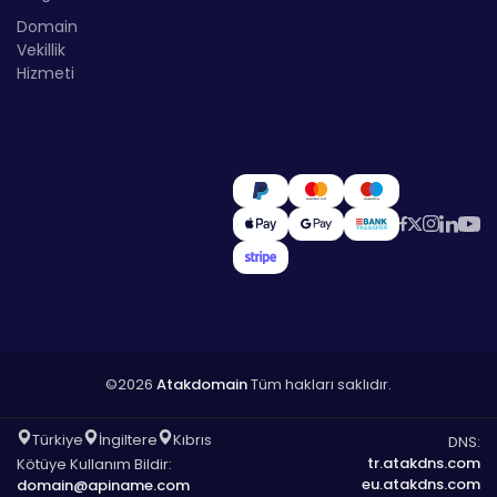
Domain
Vekillik
Hizmeti
©2026
Atakdomain
Tüm hakları saklıdır.
Türkiye
İngiltere
Kıbrıs
DNS:
tr.atakdns.com
Kötüye Kullanım Bildir:
eu.atakdns.com
domain@apiname.com