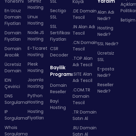
Sınırsız
Yardım
Yönetimi
SSL
Kaydı
Açıkla
Hosting
En Ucuz
Sectigo
Politika
.DE Domain
Alan Adı
Linux
Domain
SSL
Tescil
Nedir?
İletişim
Hosting
Fiyatları
SSL
.IN Alan Adı
Hosting
Node.JS
Domain
Sertifikası
Tescil
Nedir?
Hosting
Fiyatları
Fiyatları
.CN Domain
SSL Nedir?
E-Ticaret
Domain
CSR
Tescil
Ücretsiz
Hosting
Aracılık
Decoder
.TOP Alan
SSL
Plesk
Ücretsiz
Adı Tescil
Bayilik
E-posta
Hosting
Domain
Programı
.SITE Alan
Nedir?
Joomla
IDN
Adı Tescil
Reseller
Domain
Hosting
Çevirici
.COM.TR
Nedir?
Reseller
Python
DNS
Domain
Bayi
Hosting
Sorgulama
Tescil
Hosting
Hosting
IP
.TR Domain
Fiyatları
Sorgulama
Satın Al
Whois
.RU Domain
Sorgulama
Satın Al