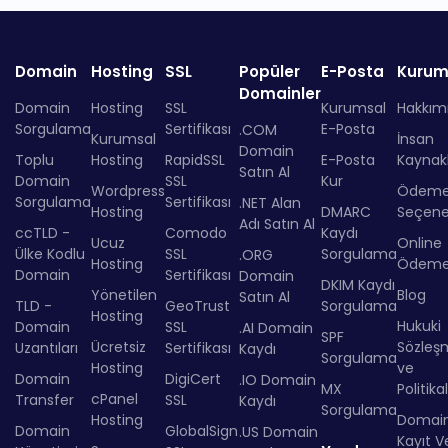
Domain
Hosting
SSL
Popüler
E-Posta
Kurum
Domainler
Domain
Hosting
SSL
Kurumsal
Hakkım
Sorgulama
Sertifikası
E-Posta
.COM
Kurumsal
İnsan
Domain
Toplu
Hosting
RapidSSL
E-Posta
Kaynakl
Satın Al
Domain
SSL
Kur
Wordpress
Ödem
Sorgulama
Sertifikası
.NET Alan
Hosting
DMARC
Seçenek
Adı Satın Al
ccTLD -
Comodo
Kaydı
Ucuz
Online
Ülke Kodlu
SSL
Sorgulama
.ORG
Hosting
Ödem
Domain
Sertifikası
Domain
DKIM Kaydı
Yönetilen
Blog
Satın Al
TLD -
GeoTrust
Sorgulama
Hosting
Hukuki
Domain
SSL
.AI Domain
SPF
Ücretsiz
Sözleş
Uzantıları
Sertifikası
Kaydı
Sorgulama
Hosting
ve
Domain
DigiCert
.IO Domain
MX
Politika
cPanel
Transfer
SSL
Kaydı
Sorgulama
Hosting
Domai
Domain
GlobalSign
.US Domain
Kayıt Ve