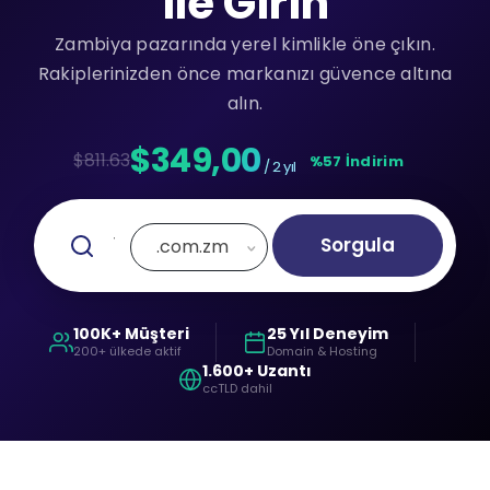
ile Girin
Zambiya pazarında yerel kimlikle öne çıkın.
Rakiplerinizden önce markanızı güvence altına
alın.
$349,00
$811.63
%57 İndirim
/ 2 yıl
Sorgula
.com.zm
100K+ Müşteri
25 Yıl Deneyim
200+ ülkede aktif
Domain & Hosting
1.600+ Uzantı
ccTLD dahil