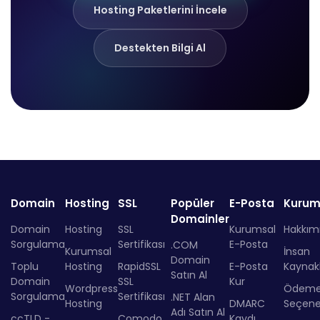
Hosting Paketlerini İncele
Destekten Bilgi Al
Domain
Hosting
SSL
Popüler
E-Posta
Kurum
Domainler
Domain
Hosting
SSL
Kurumsal
Hakkım
Sorgulama
Sertifikası
E-Posta
.COM
Kurumsal
İnsan
Domain
Toplu
Hosting
RapidSSL
E-Posta
Kaynakl
Satın Al
Domain
SSL
Kur
Wordpress
Ödem
Sorgulama
Sertifikası
.NET Alan
Hosting
DMARC
Seçenek
Adı Satın Al
ccTLD -
Comodo
Kaydı