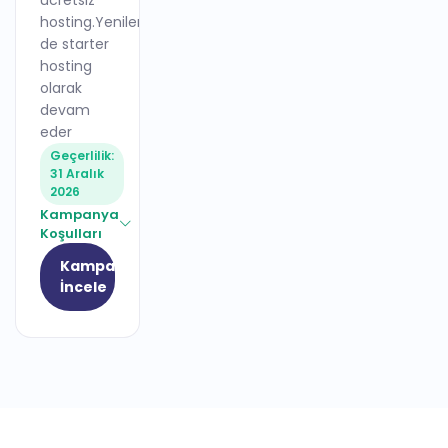
ücretsiz
hosting.Yenileme
de starter
hosting
olarak
devam
eder
Geçerlilik:
31 Aralık
2026
Kampanya
Koşulları
Kampanyayı
İncele