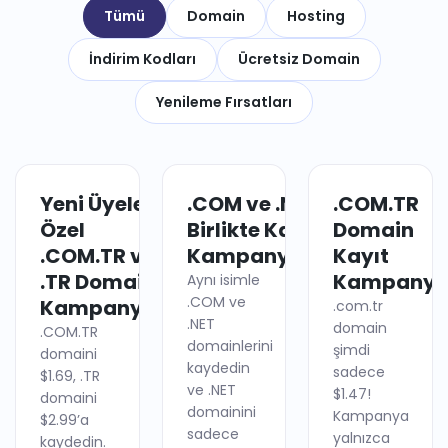
Tümü
Domain
Hosting
İndirim Kodları
Ücretsiz Domain
Yenileme Fırsatları
Yeni Üyelere
.COM ve .NET
.COM.TR
DOMAIN
DOMAIN
Özel
Birlikte Kayıt
Domain
.COM.TR ve
Kampanyası
Kayıt
.TR Domain
Kampanya
Aynı isimle
.COM ve
Kampanyası
.com.tr
.NET
domain
.COM.TR
domainlerini
şimdi
domaini
kaydedin
sadece
$1.69, .TR
ve .NET
$1.47!
domaini
domainini
Kampanya
$2.99’a
sadece
yalnızca
kaydedin.