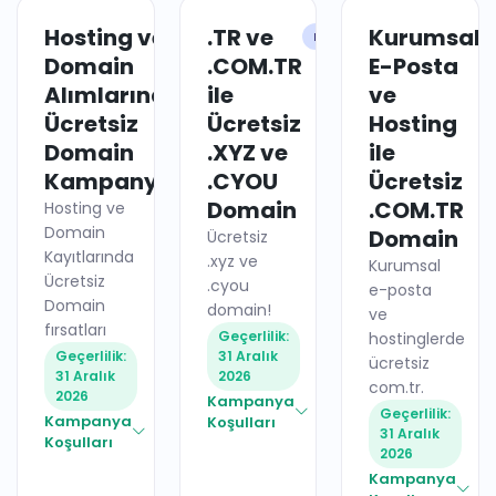
Hosting ve
.TR ve
Kurumsal
HOSTING
DOMAIN
Domain
.COM.TR
E-Posta
Alımlarında
ile
ve
Ücretsiz
Ücretsiz
Hosting
Domain
.XYZ ve
ile
Kampanyaları
.CYOU
Ücretsiz
Domain
.COM.TR
Hosting ve
Domain
Domain
Ücretsiz
Kayıtlarında
.xyz ve
Kurumsal
Ücretsiz
.cyou
e-posta
Domain
domain!
ve
fırsatları
Geçerlilik:
hostinglerde
Geçerlilik:
31 Aralık
ücretsiz
31 Aralık
2026
com.tr.
2026
Kampanya
Geçerlilik:
Kampanya
Koşulları
31 Aralık
Koşulları
2026
Kampanya