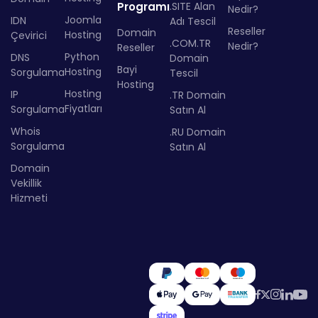
Programı
.SITE Alan
Nedir?
Joomla
IDN
Adı Tescil
Reseller
Domain
Hosting
Çevirici
.COM.TR
Nedir?
Reseller
Python
DNS
Domain
Bayi
Hosting
Sorgulama
Tescil
Hosting
Hosting
IP
.TR Domain
Fiyatları
Sorgulama
Satın Al
Whois
.RU Domain
Sorgulama
Satın Al
Domain
Vekillik
Hizmeti