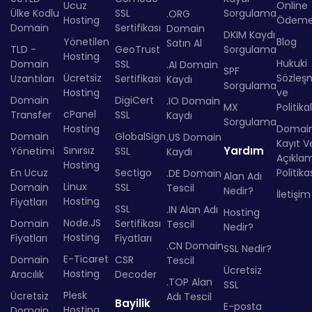
Ucuz
Online
Ülke Kodlu
SSL
Sorgulama
.ORG
Hosting
Ödem
Domain
Sertifikası
Domain
DKIM Kaydı
Yönetilen
Blog
Satın Al
TLD -
GeoTrust
Sorgulama
Hosting
Hukuki
Domain
SSL
.AI Domain
SPF
Ücretsiz
Sözleş
Uzantıları
Sertifikası
Kaydı
Sorgulama
Hosting
ve
Domain
DigiCert
.IO Domain
MX
Politika
cPanel
Transfer
SSL
Kaydı
Sorgulama
Hosting
Domai
Domain
GlobalSign
.US Domain
Kayıt Ve
Sınırsız
Yardım
Yönetimi
SSL
Kaydı
Açıkla
Hosting
En Ucuz
Sectigo
Politika
.DE Domain
Alan Adı
Linux
Domain
SSL
Tescil
Nedir?
İletişim
Hosting
Fiyatları
SSL
.IN Alan Adı
Hosting
Node.JS
Domain
Sertifikası
Tescil
Nedir?
Hosting
Fiyatları
Fiyatları
.CN Domain
SSL Nedir?
E-Ticaret
Domain
CSR
Tescil
Ücretsiz
Hosting
Aracılık
Decoder
.TOP Alan
SSL
Plesk
Ücretsiz
Adı Tescil
Bayilik
E-posta
Hosting
Domain