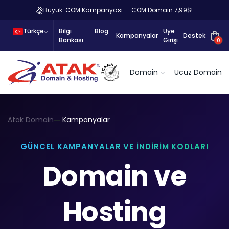
Büyük .COM Kampanyası – .COM Domain 7,99$!
Türkçe
Bilgi
Blog
Üye
Kampanyalar
Destek
Bankası
Girişi
0
Domain
Ucuz Domain
Atak Domain
Kampanyalar
GÜNCEL KAMPANYALAR VE İNDIRIM KODLARI
Domain ve
Hosting