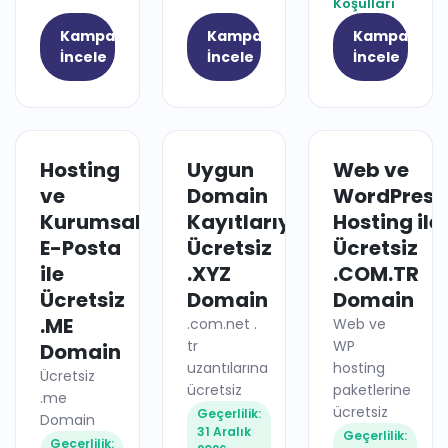
Koşulları
Kampanyayı
Kampanyayı
Kampanyay
İncele
İncele
İncele
Hosting
Uygun
Web ve
HOSTING
DOMAIN
ve
Domain
WordPress
Kurumsal
Kayıtlarıyla
Hosting ile
E-Posta
Ücretsiz
Ücretsiz
ile
.XYZ
.COM.TR
Ücretsiz
Domain
Domain
.ME
.com.net .
Web ve
tr
WP
Domain
uzantılarına
hosting
Ücretsiz
ücretsiz
paketlerine
.me
ücretsiz
Geçerlilik:
Domain
31 Aralık
Geçerlilik:
Geçerlilik: