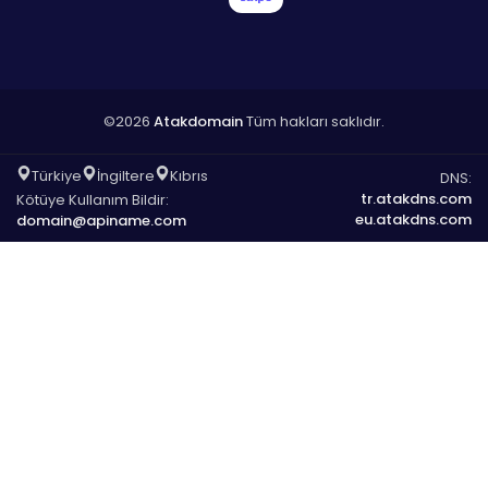
©2026
Atakdomain
Tüm hakları saklıdır.
Türkiye
İngiltere
Kıbrıs
DNS:
tr.atakdns.com
Kötüye Kullanım Bildir:
eu.atakdns.com
domain@apiname.com