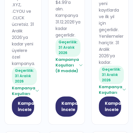
$4.99’a
yeni
.XYZ,
alın.
kayıtlarda
.CYOU ve
Kampanya
ve ilk yıl
.CLICK
31.12.2026’ya
için
ücretsiz. 31
kadar
geçerlidir.
Aralık
geçerlidir.
Yenilemeler
2026’ya
Geçerlilik:
hariçtir. 31
kadar yeni
31 Aralık
Aralık
üyelere
2026
2026’ya
özel
Kampanya
kadar.
kampanya.
Koşulları
Geçerlilik:
Geçerlilik:
(8 madde)
31 Aralık
31 Aralık
2026
2026
Kampanya
Kampanya
Koşulları
Koşulları
Kampanyayı
Kampanyayı
Kampanyay
İncele
İncele
İncele