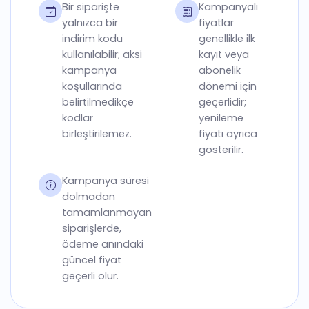
Bir siparişte
Kampanyalı
yalnızca bir
fiyatlar
indirim kodu
genellikle ilk
kullanılabilir; aksi
kayıt veya
kampanya
abonelik
koşullarında
dönemi için
belirtilmedikçe
geçerlidir;
kodlar
yenileme
birleştirilemez.
fiyatı ayrıca
gösterilir.
Kampanya süresi
dolmadan
tamamlanmayan
siparişlerde,
ödeme anındaki
güncel fiyat
geçerli olur.