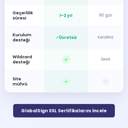
Geçerlilik
1–2 yıl
90 gün
süresi
Kurulum
Ücretsiz
Kendiniz
desteği
Wildcard
Sınırlı
desteği
Site
—
mührü
GlobalSign SSL Sertifikalarını İncele