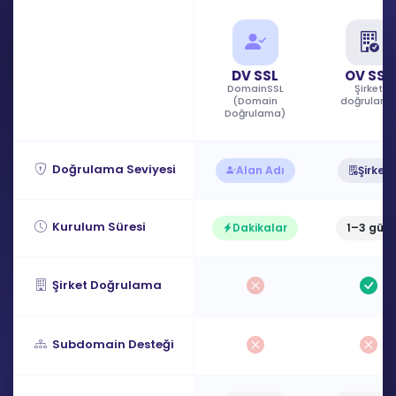
DV SSL
OV SSL
DomainSSL
Şirket
(Domain
doğrulam
Doğrulama)
Doğrulama Seviyesi
Alan Adı
Şirket
Kurulum Süresi
Dakikalar
1–3 gün
Şirket Doğrulama
Subdomain Desteği