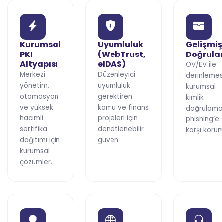
Kurumsal
Uyumluluk
Gelişmiş
PKI
(WebTrust,
Doğrul
Altyapısı
eIDAS)
OV/EV ile
Merkezi
Düzenleyici
derinleme
yönetim,
uyumluluk
kurumsal
otomasyon
gerektiren
kimlik
ve yüksek
kamu ve finans
doğrulamas
hacimli
projeleri için
phishing’e
sertifika
denetlenebilir
karşı koru
dağıtımı için
güven.
kurumsal
çözümler.