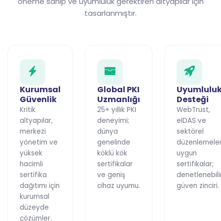
öneme sahip ve uyumluluk gerektiren altyapılar için
tasarlanmıştır.
Kurumsal
Global PKI
Uyumlulu
Güvenlik
Uzmanlığı
Desteği
Kritik
25+ yıllık PKI
WebTrust,
altyapılar,
deneyimi;
eIDAS ve
merkezi
dünya
sektörel
yönetim ve
genelinde
düzenlemele
yüksek
köklü kök
uygun
hacimli
sertifikalar
sertifikalar;
sertifika
ve geniş
denetlenebili
dağıtımı için
cihaz uyumu.
güven zinciri.
kurumsal
düzeyde
çözümler.