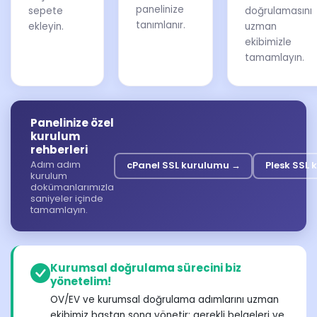
panelinize
sepete
doğrulamasını
tanımlanır.
ekleyin.
uzman
ekibimizle
tamamlayın.
Panelinize özel
kurulum
rehberleri
Adım adım
cPanel SSL kurulumu →
Plesk SSL
kurulum
dokümanlarımızla
saniyeler içinde
tamamlayın.
Kurumsal doğrulama sürecini biz
yönetelim!
OV/EV ve kurumsal doğrulama adımlarını uzman
ekibimiz baştan sona yönetir; gerekli belgeleri ve