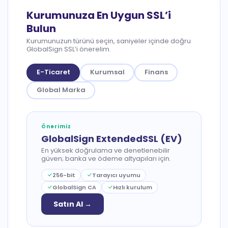
Kurumunuza En Uygun SSL’i
Bulun
Kurumunuzun türünü seçin, saniyeler içinde doğru
GlobalSign SSL’i önerelim.
E-Ticaret
Kurumsal
Finans
Global Marka
Önerimiz
GlobalSign ExtendedSSL (EV)
En yüksek doğrulama ve denetlenebilir
güven; banka ve ödeme altyapıları için.
256-bit
Tarayıcı uyumu
GlobalSign CA
Hızlı kurulum
Satın Al →