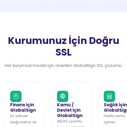
Kurumunuz İçin Doğru
SSL
Her kurumsal model için önerilen GlobalSign SSL çözümü.
Finans İçin
Kamu /
Sağlık İçin
GlobalSign
Devlet İçin
GlobalSig
GlobalSign
En yüksek
Hasta verisi
eIDAS uyumlu
doğrulama ve
içeren