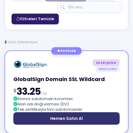
Filtreleri Temizle
2
ürün listeleniyor
POPÜLER
Enterprise
WILDCARD
GlobalSign Domain SSL Wildcard
33.25
$
/ay
Sınırsız subdomain koruması
Alan adı doğrulaması (DV)
Tek sertifikayla tüm subdomainler
Hemen Satın Al