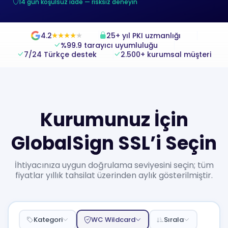
14 gün koşulsuz iade — risksiz deneyin
4.2
25+ yıl PKI uzmanlığı
★
★
★
★
★
★
★
★
★
★
%99.9 tarayıcı uyumluluğu
7/24 Türkçe destek
2.500+ kurumsal müşteri
Kurumunuz İçin
GlobalSign SSL’i Seçin
İhtiyacınıza uygun doğrulama seviyesini seçin; tüm
fiyatlar yıllık tahsilat üzerinden aylık gösterilmiştir.
Kategori
WC Wildcard
Sırala