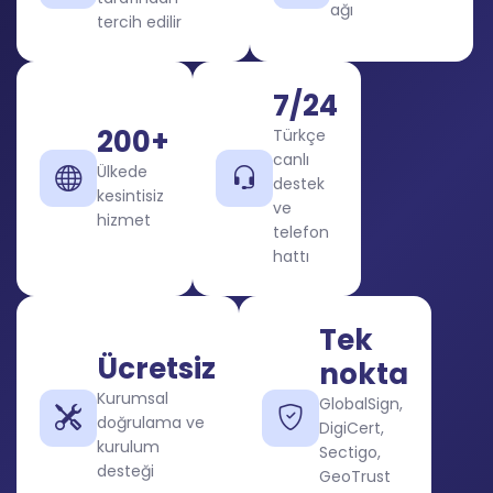
ağı
tercih edilir
7/24
200+
Türkçe
canlı
Ülkede
destek
kesintisiz
ve
hizmet
telefon
hattı
Tek
Ücretsiz
nokta
Kurumsal
GlobalSign,
doğrulama ve
DigiCert,
kurulum
Sectigo,
desteği
GeoTrust