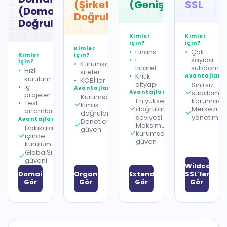
(Şirket
(Genişletilmiş)
SSL
(Domain
Doğrulama)
Doğrulama)
Kimler
Kimler
için?
için?
Kimler
Finans
Çok
Kimler
için?
E-
sayıda
için?
Kurumsal
ticaret
subdomai
Hızlı
siteler
Kritik
Avantajlar
kurulum
KOBİ’ler
altyapı
Sınırsız
İç
Avantajlar
Avantajlar
subdomai
projeler
Kurumsal
En yüksek
koruması
Test
kimlik
doğrulama
Merkezi
ortamları
doğrulaması
seviyesi
yönetim
Avantajlar
Denetlenebilir
Maksimum
Dakikalar
güven
kurumsal
içinde
güven
kurulum
GlobalSign
güveni
Wildcard
DomainSSL’leri
OrganizationSSL’leri
ExtendedSSL’leri
SSL’leri
Gör
Gör
Gör
Gör