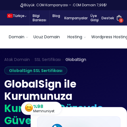
Büyük .COM Kampanyası – .COM Domain 7,99$!
Türkçe
Bilgi
Blog
Üye
Kampanyalar
Destek
Bankası
Girişi
0
Domain
Ucuz Domain
Hosting
Wordpress Hostin
Atak Domain
SSL Sertifikası
GlobalSign
GlobalSign SSL Sertifikası
GlobalSign ile
Kurumunuza
Kurumsal Düzeyde
%98
Memnuniyet
Güven ve Global PKI