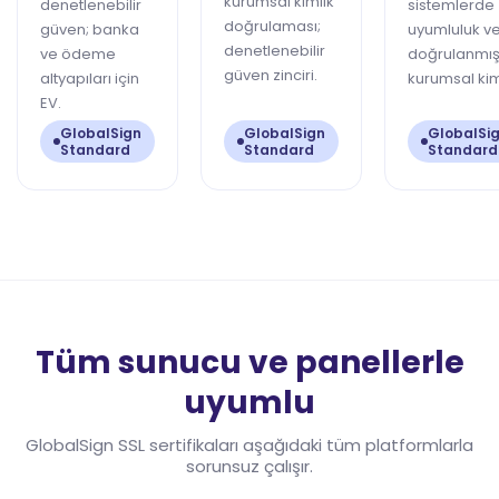
kurumsal kimlik
denetlenebilir
sistemlerde
doğrulaması;
güven; banka
uyumluluk v
denetlenebilir
ve ödeme
doğrulanmı
güven zinciri.
altyapıları için
kurumsal kim
EV.
GlobalSign
GlobalSign
GlobalSi
Standard
Standard
Standard
Tüm sunucu ve panellerle
uyumlu
GlobalSign SSL sertifikaları aşağıdaki tüm platformlarla
sorunsuz çalışır.