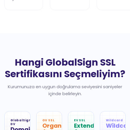
Hangi GlobalSign SSL
Sertifikasını Seçmeliyim?
Kurumunuza en uygun doğrulama seviyesini saniyeler
içinde belirleyin.
GlobalSign
OV SSL
EV SSL
Wildcard
OrganizationSSL
ExtendedSSL
Wildca
DV
DomainSSL