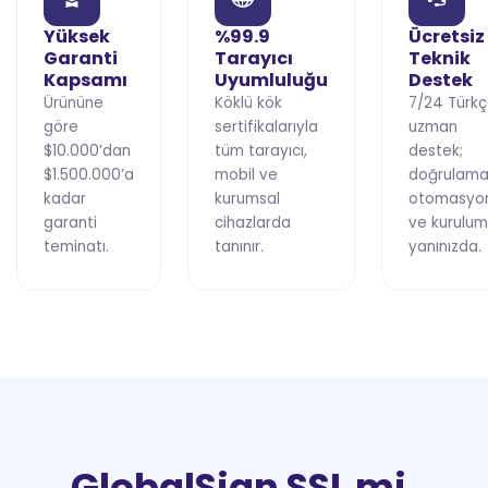
Yüksek
%99.9
Ücretsiz
Garanti
Tarayıcı
Teknik
Kapsamı
Uyumluluğu
Destek
Ürününe
Köklü kök
7/24 Türk
göre
sertifikalarıyla
uzman
$10.000’dan
tüm tarayıcı,
destek;
$1.500.000’a
mobil ve
doğrulama
kadar
kurumsal
otomasyo
garanti
cihazlarda
ve kurulu
teminatı.
tanınır.
yanınızda.
GlobalSign SSL mi,