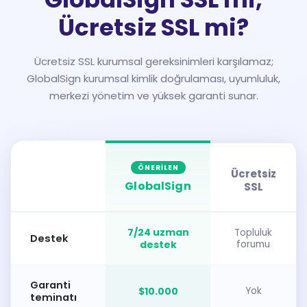
Ücretsiz SSL mi?
Ücretsiz SSL kurumsal gereksinimleri karşılamaz;
GlobalSign kurumsal kimlik doğrulaması, uyumluluk,
merkezi yönetim ve yüksek garanti sunar.
ÖNERILEN
Ücretsiz
GlobalSign
SSL
7/24 uzman
Topluluk
Destek
destek
forumu
Garanti
$10.000
Yok
teminatı