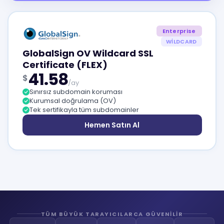
Enterprise
WILDCARD
GlobalSign OV Wildcard SSL
Certificate (FLEX)
41.58
$
/ay
Sınırsız subdomain koruması
Kurumsal doğrulama (OV)
Tek sertifikayla tüm subdomainler
Hemen Satın Al
TÜM BÜYÜK TARAYICILARCA GÜVENILIR