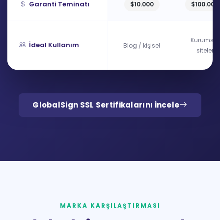
Garanti Teminatı
$10.000
$100.000
Kurumsal
İdeal Kullanım
Blog / kişisel
siteler
GlobalSign SSL Sertifikalarını İncele
MARKA KARŞILAŞTIRMASI