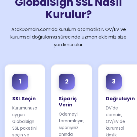
GlobalSign SSL Nasıl
Kurulur?
AtakDomain.com’da kurulum otomatiktir. OV/EV ve
kurumsal doğrulama sürecinde uzman ekibimiz size
yardımcı olur.
1
2
3
SSL Seçin
Sipariş
Doğrulayın
Verin
Kurumunuza
DV’de
Ödemeyi
uygun
domain,
tamamlayın;
GlobalSign
OV/EV’de
siparişiniz
SSL paketini
kurumsal
anında
seçin ve
kimlik