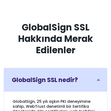
GlobalSign SSL
Hakkında Merak
Edilenler
GlobalSign SSL nedir?
GlobalSign, 25 yılı aşkın PKI deneyimine
sahip, WebTrust denetimli bir Sertifika