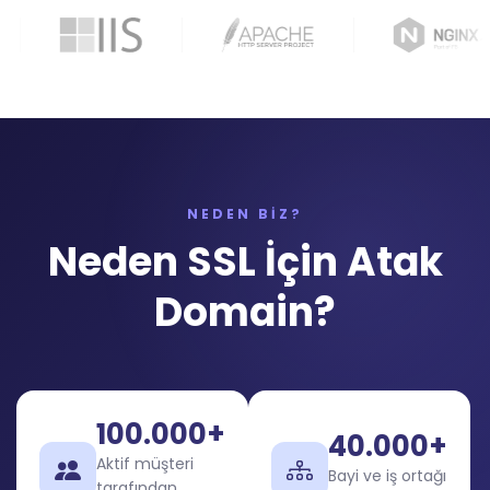
NEDEN BİZ?
Neden SSL İçin Atak
Domain?
100.000+
40.000+
Aktif müşteri
Bayi ve iş ortağı
tarafından