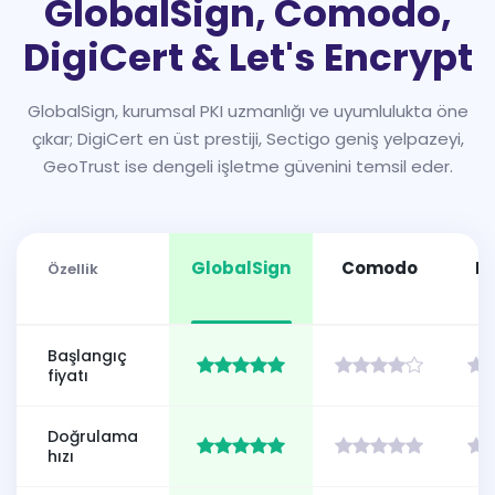
GlobalSign, Comodo,
DigiCert & Let's Encrypt
GlobalSign, kurumsal PKI uzmanlığı ve uyumlulukta öne
çıkar; DigiCert en üst prestiji, Sectigo geniş yelpazeyi,
GeoTrust ise dengeli işletme güvenini temsil eder.
GlobalSign
Comodo
Di
Özellik
Başlangıç
fiyatı
Doğrulama
hızı