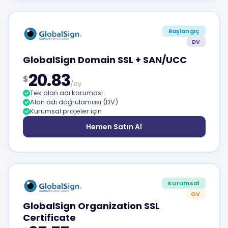
Başlangıç
DV
GlobalSign Domain SSL + SAN/UCC
20.83
$
/ay
Tek alan adı koruması
Alan adı doğrulaması (DV)
Kurumsal projeler için
Hemen Satın Al
Kurumsal
OV
GlobalSign Organization SSL
Certificate