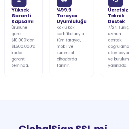
Yüksek
%99.9
Ücretsiz
Garanti
Tarayıcı
Teknik
Kapsamı
Uyumluluğu
Destek
Ürününe
Köklü kök
7/24 Türk
göre
sertifikalarıyla
uzman
$10.000’dan
tüm tarayıcı,
destek;
$1.500.000’a
mobil ve
doğrulama
kadar
kurumsal
otomasyo
garanti
cihazlarda
ve kurulu
teminatı.
tanınır.
yanınızda.
GlobalSign SSL mi,