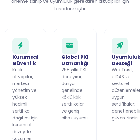
öneme sahip ve uyumluluk gerektiren altyapılar için
tasarlanmıştır.
Kurumsal
Global PKI
Uyumlulu
Güvenlik
Uzmanlığı
Desteği
Kritik
25+ yıllık PKI
WebTrust,
altyapılar,
deneyimi;
eIDAS ve
merkezi
dünya
sektörel
yönetim ve
genelinde
düzenlemele
yüksek
köklü kök
uygun
hacimli
sertifikalar
sertifikalar;
sertifika
ve geniş
denetlenebili
dağıtımı için
cihaz uyumu.
güven zinciri.
kurumsal
düzeyde
çözümler.