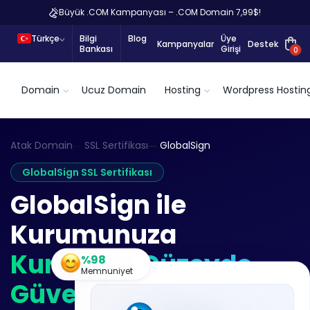
Büyük .COM Kampanyası – .COM Domain 7,99$!
Türkçe
Bilgi
Blog
Üye
Kampanyalar
Destek
Bankası
Girişi
0
Domain
Ucuz Domain
Hosting
Wordpress Hostin
Atak Domain
SSL Sertifikası
GlobalSign
GlobalSign SSL Sertifikası
GlobalSign ile
Kurumunuza
Kurumsal Düzeyde
%98
Memnuniyet
Güven ve Global PKI