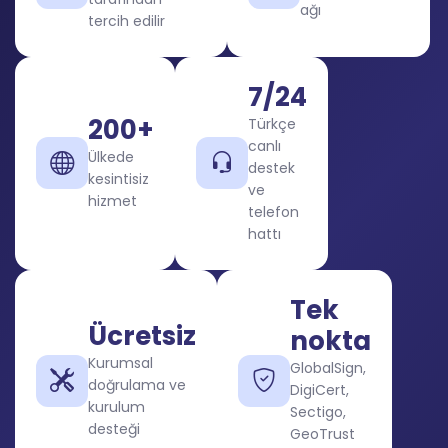
ağı
tercih edilir
7/24
200+
Türkçe
canlı
Ülkede
destek
kesintisiz
ve
hizmet
telefon
hattı
Tek
Ücretsiz
nokta
Kurumsal
GlobalSign,
doğrulama ve
DigiCert,
kurulum
Sectigo,
desteği
GeoTrust