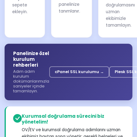
panelinize
sepete
doğrulamasını
tanımlanır.
ekleyin.
uzman
ekibimizle
tamamlayın.
Panelinize özel
kurulum
rehberleri
Adım adım
cPanel SSL kurulumu →
Plesk SSL
kurulum
dokümanlarımızla
saniyeler içinde
tamamlayın.
Kurumsal doğrulama sürecini biz
yönetelim!
OV/EV ve kurumsal doğrulama adımlarını uzman
ekibimiz baştan sona yönetir; gerekli belgeleri ve