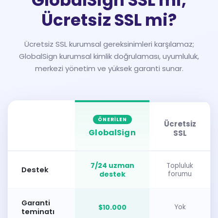
Ücretsiz SSL mi?
Ücretsiz SSL kurumsal gereksinimleri karşılamaz;
GlobalSign kurumsal kimlik doğrulaması, uyumluluk,
merkezi yönetim ve yüksek garanti sunar.
ÖNERILEN
Ücretsiz
GlobalSign
SSL
7/24 uzman
Topluluk
Destek
destek
forumu
Garanti
$10.000
Yok
teminatı