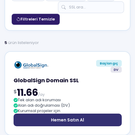
Filtreleri Temizle
5
ürün listeleniyor
Başlangıç
DV
GlobalSign Domain SSL
11.66
$
/ay
Tek alan adı koruması
Alan adı doğrulaması (DV)
Kurumsal projeler için
Hemen Satın Al