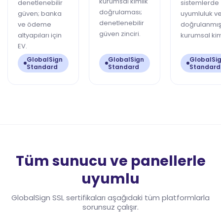
kurumsal kimlik
denetlenebilir
sistemlerde
doğrulaması;
güven; banka
uyumluluk v
denetlenebilir
ve ödeme
doğrulanmı
güven zinciri.
altyapıları için
kurumsal kim
EV.
GlobalSign
GlobalSign
GlobalSi
Standard
Standard
Standard
Tüm sunucu ve panellerle
uyumlu
GlobalSign SSL sertifikaları aşağıdaki tüm platformlarla
sorunsuz çalışır.