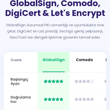
GlobalSign, Comodo,
DigiCert & Let's Encrypt
GlobalSign, kurumsal PKI uzmanlığı ve uyumlulukta öne
çıkar; DigiCert en üst prestiji, Sectigo geniş yelpazeyi,
GeoTrust ise dengeli işletme güvenini temsil eder.
GlobalSign
Comodo
Di
Özellik
Başlangıç
fiyatı
Doğrulama
hızı