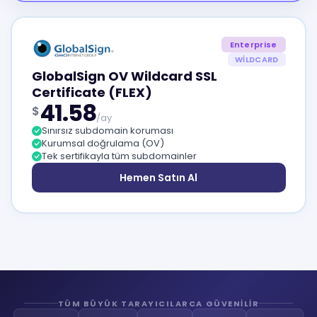
Enterprise
WILDCARD
GlobalSign OV Wildcard SSL
Certificate (FLEX)
41.58
$
/ay
Sınırsız subdomain koruması
Kurumsal doğrulama (OV)
Tek sertifikayla tüm subdomainler
Hemen Satın Al
TÜM BÜYÜK TARAYICILARCA GÜVENILIR