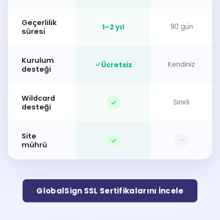
Geçerlilik
1–2 yıl
90 gün
süresi
Kurulum
Ücretsiz
Kendiniz
desteği
Wildcard
Sınırlı
desteği
Site
—
mührü
GlobalSign SSL Sertifikalarını İncele