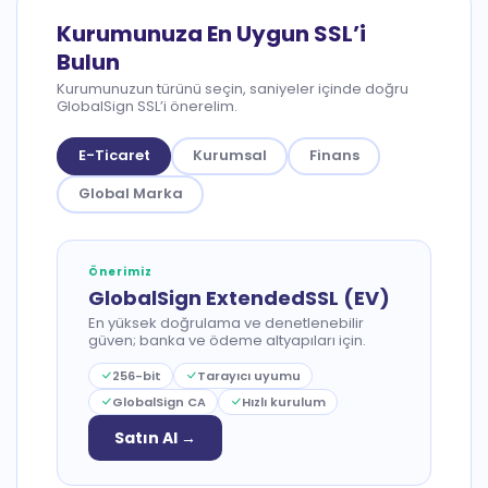
Kurumunuza En Uygun SSL’i
Bulun
Kurumunuzun türünü seçin, saniyeler içinde doğru
GlobalSign SSL’i önerelim.
E-Ticaret
Kurumsal
Finans
Global Marka
Önerimiz
GlobalSign ExtendedSSL (EV)
En yüksek doğrulama ve denetlenebilir
güven; banka ve ödeme altyapıları için.
256-bit
Tarayıcı uyumu
GlobalSign CA
Hızlı kurulum
Satın Al →