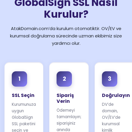
GlobalSign SSL Nasıl
Kurulur?
AtakDomain.com’da kurulum otomatiktir. OV/EV ve
kurumsal doğrulama sürecinde uzman ekibimiz size
yardımcı olur.
1
2
3
SSL Seçin
Sipariş
Doğrulayın
Verin
Kurumunuza
DV’de
Ödemeyi
uygun
domain,
tamamlayın;
GlobalSign
OV/EV’de
siparişiniz
SSL paketini
kurumsal
anında
seçin ve
kimlik