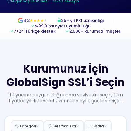
14 gün koşulsuz iade — risksiz deneyin
4.2
25+ yıl PKI uzmanlığı
★
★
★
★
★
★
★
★
★
★
%99.9 tarayıcı uyumluluğu
7/24 Türkçe destek
2.500+ kurumsal müşteri
Kurumunuz İçin
GlobalSign SSL’i Seçin
İhtiyacınıza uygun doğrulama seviyesini seçin; tüm
fiyatlar yıllık tahsilat üzerinden aylık gösterilmiştir.
Kategori
Sertifika Tipi
Sırala