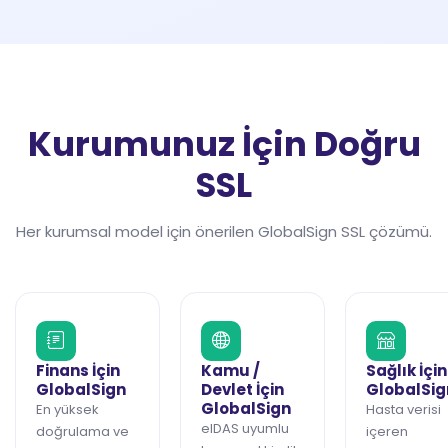
Kurumunuz İçin Doğru
SSL
Her kurumsal model için önerilen GlobalSign SSL çözümü.
Finans İçin
Kamu /
Sağlık İçin
GlobalSign
Devlet İçin
GlobalSig
GlobalSign
En yüksek
Hasta verisi
eIDAS uyumlu
doğrulama ve
içeren