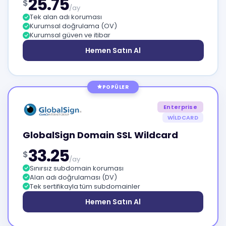
25.75
$
/ay
Tek alan adı koruması
Kurumsal doğrulama (OV)
Kurumsal güven ve itibar
Hemen Satın Al
POPÜLER
Enterprise
WILDCARD
GlobalSign Domain SSL Wildcard
33.25
$
/ay
Sınırsız subdomain koruması
Alan adı doğrulaması (DV)
Tek sertifikayla tüm subdomainler
Hemen Satın Al