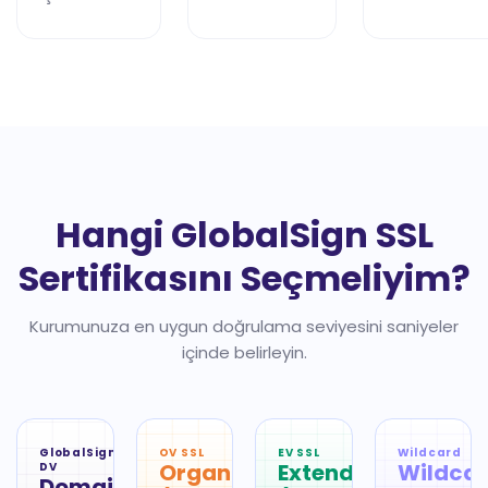
Hangi GlobalSign SSL
Sertifikasını Seçmeliyim?
Kurumunuza en uygun doğrulama seviyesini saniyeler
içinde belirleyin.
GlobalSign
OV SSL
EV SSL
Wildcard
OrganizationSSL
ExtendedSSL
Wildca
DV
DomainSSL