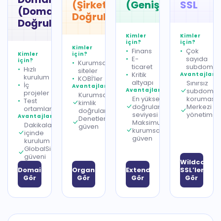
(Şirket
(Genişletilmiş)
SSL
(Domain
Doğrulama)
Doğrulama)
Kimler
Kimler
için?
için?
Kimler
Finans
Çok
Kimler
için?
E-
sayıda
için?
Kurumsal
ticaret
subdomai
Hızlı
siteler
Kritik
Avantajlar
kurulum
KOBİ’ler
altyapı
Sınırsız
İç
Avantajlar
Avantajlar
subdomai
projeler
Kurumsal
En yüksek
koruması
Test
kimlik
doğrulama
Merkezi
ortamları
doğrulaması
seviyesi
yönetim
Avantajlar
Denetlenebilir
Maksimum
Dakikalar
güven
kurumsal
içinde
güven
kurulum
GlobalSign
güveni
Wildcard
DomainSSL’leri
OrganizationSSL’leri
ExtendedSSL’leri
SSL’leri
Gör
Gör
Gör
Gör