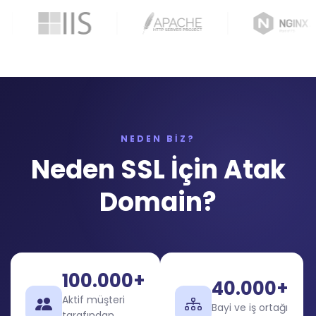
NEDEN BİZ?
Neden SSL İçin Atak
Domain?
100.000+
40.000+
Aktif müşteri
Bayi ve iş ortağı
tarafından