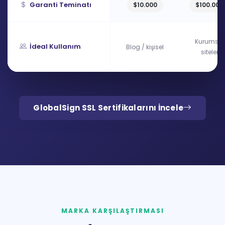
Garanti Teminatı
$10.000
$100.000
Kurumsal
İdeal Kullanım
Blog / kişisel
siteler
GlobalSign SSL Sertifikalarını İncele
MARKA KARŞILAŞTIRMASI