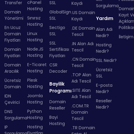
cPanel
Transfer
SSL
Kaydı
Sorgulama
Hosting
Domai
Domain
GlobalSign
.US Domain
Kayıt Ve
Sınırsız
Yönetimi
SSL
Yardım
Kaydı
Açıkla
Hosting
En Ucuz
Sectigo
Politika
.DE Domain
Alan Adı
Linux
Domain
SSL
Tescil
Nedir?
İletişim
Hosting
Fiyatları
SSL
.IN Alan Adı
Hosting
Node.JS
Domain
Sertifikası
Tescil
Nedir?
Hosting
Fiyatları
Fiyatları
.CN Domain
SSL Nedir?
E-Ticaret
Domain
CSR
Tescil
Ücretsiz
Hosting
Aracılık
Decoder
.TOP Alan
SSL
Plesk
Ücretsiz
Adı Tescil
Bayilik
E-posta
Hosting
Domain
.SITE Alan
Programı
Nedir?
Joomla
IDN
Adı Tescil
Reseller
Domain
Hosting
Çevirici
.COM.TR
Nedir?
Reseller
Python
DNS
Domain
Bayi
Hosting
Sorgulama
Tescil
Hosting
Hosting
IP
.TR Domain
Fiyatları
Sorgulama
Satın Al