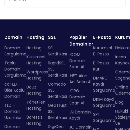
Domain
Hosting
SSL
Popüler
E-Posta
Kurum
Domainler
Domain
Hosting
SSL
Kurumsal
Hakkım
Sorgulama
Sertifikası
E-Posta
.COM
Kurumsal
İnsan
Domain
Toplu
Hosting
RapidSSL
E-Posta
Kaynakl
Satın Al
Domain
SSL
Kur
Wordpress
Ödem
Sorgulama
Sertifikası
.NET Alan
Hosting
DMARC
Seçenek
Adı Satın Al
ccTLD -
Comodo
Kaydı
Ucuz
Online
Ülke Kodlu
SSL
Sorgulama
.ORG
Hosting
Ödem
Domain
Sertifikası
Domain
DKIM Kaydı
Yönetilen
Blog
Satın Al
TLD -
GeoTrust
Sorgulama
Hosting
Hukuki
Domain
SSL
.AI Domain
SPF
Ücretsiz
Sözleş
Uzantıları
Sertifikası
Kaydı
Sorgulama
Hosting
ve
Domain
DigiCert
.IO Domain
MX
Politika