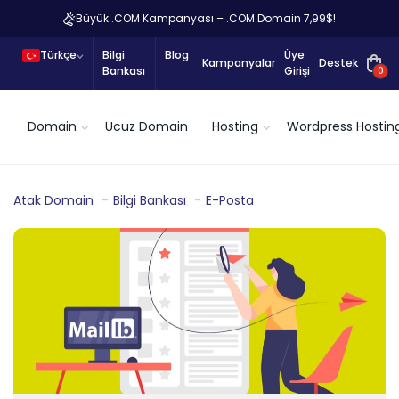
Büyük .COM Kampanyası – .COM Domain 7,99$!
Türkçe
Bilgi
Blog
Üye
Kampanyalar
Destek
Bankası
Girişi
0
Domain
Ucuz Domain
Hosting
Wordpress Hostin
Atak Domain
Bilgi Bankası
E-Posta