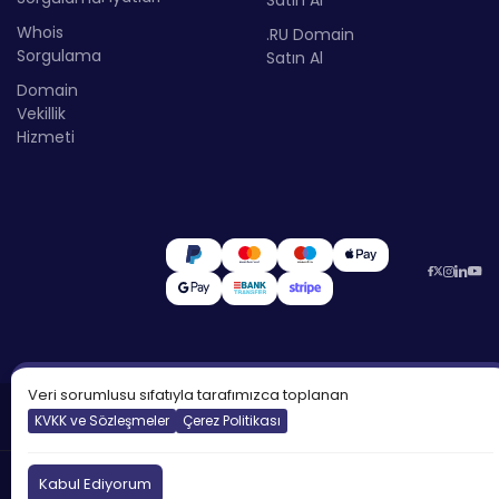
Whois
.RU Domain
Sorgulama
Satın Al
Domain
Vekillik
Hizmeti
Veri sorumlusu sıfatıyla tarafımızca toplanan
©2026
Atakdomain
Tüm hakları saklıdır.
KVKK ve Sözleşmeler
Çerez Politikası
Türkiye
İngiltere
Kıbrıs
DNS:
Kabul Ediyorum
tr.atakdns.com
Kötüye Kullanım Bildir: