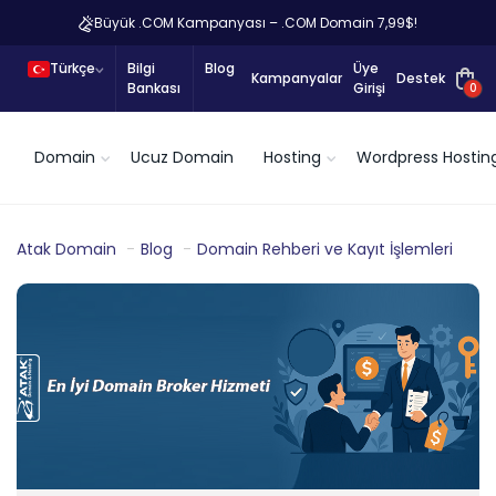
Büyük .COM Kampanyası – .COM Domain 7,99$!
Türkçe
Bilgi
Blog
Üye
Kampanyalar
Destek
Bankası
Girişi
0
Domain
Ucuz Domain
Hosting
Wordpress Hostin
Atak Domain
Blog
Domain Rehberi ve Kayıt İşlemleri