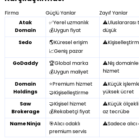
Firma
Güçlü Yanlar
Zayıf Yanlar
Atak
✅
Yerel uzmanlık
⚠️
Uluslararası t
Domain
💰
Uygun fiyat
düşük
Sedo
🌎
Küresel erişim
⚠️
Kişiselleştirm
📈
Geniş pazar
GoDaddy
🏆
Global marka
⚠️
Niş domainler
hizmet
💰
Uygun maliyet
Domain
⭐
Premium hizmet
⚠️
Küçük işlemle
Holdings
yüksek ücret
🤝
Kişiselleştirme
Saw
🤝
Kişisel hizmet
⚠️
Küçük ölçekli
Brokerage
💰
Rekabetçi fiyat
az tecrübe
Name Ninja
🎯
Alıcı odaklı
⚠️
Sadece alıcı 
premium servis