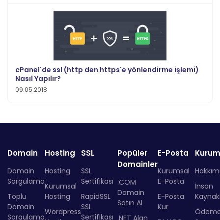
cPanel'de ssl (http den https'e yönlendirme işlemi)
Nasıl Yapılır?
09.05.2018
Domain
Hosting
SSL
Popüler
E-Posta
Kurum
Domainler
Domain
Hosting
SSL
Kurumsal
Hakkım
Sorgulama
Sertifikası
E-Posta
.COM
Kurumsal
İnsan
Domain
Toplu
Hosting
RapidSSL
E-Posta
Kaynakl
Satın Al
Domain
SSL
Kur
Wordpress
Ödem
Sorgulama
Sertifikası
.NET Alan