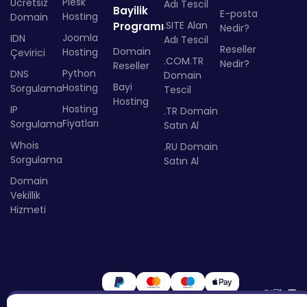
Plesk
Ücretsiz
Adı Tescil
Bayilik
E-posta
Hosting
Domain
.SITE Alan
Programı
Nedir?
Joomla
IDN
Adı Tescil
Reseller
Domain
Hosting
Çevirici
.COM.TR
Nedir?
Reseller
Python
DNS
Domain
Bayi
Hosting
Sorgulama
Tescil
Hosting
Hosting
IP
.TR Domain
Fiyatları
Sorgulama
Satın Al
Whois
.RU Domain
Sorgulama
Satın Al
Domain
Vekillik
Hizmeti