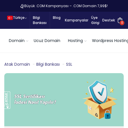
Büyük .COM Kampanyası – .COM Domain 7,99$!
Türkçe
Bilgi
Blog
Üye
Kampanyalar
Destek
Bankası
Girişi
0
Domain
Ucuz Domain
Hosting
Wordpress Hostin
Atak Domain
Bilgi Bankası
SSL