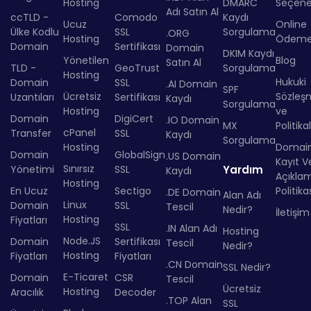
Hosting
DMARC
Seçenek
Adı Satın Al
ccTLD -
Comodo
Kaydı
Ucuz
Online
Ülke Kodlu
SSL
Sorgulama
.ORG
Hosting
Ödem
Domain
Sertifikası
Domain
DKIM Kaydı
Yönetilen
Blog
Satın Al
TLD -
GeoTrust
Sorgulama
Hosting
Hukuki
Domain
SSL
.AI Domain
SPF
Ücretsiz
Sözleş
Uzantıları
Sertifikası
Kaydı
Sorgulama
Hosting
ve
Domain
DigiCert
.IO Domain
MX
Politika
cPanel
Transfer
SSL
Kaydı
Sorgulama
Hosting
Domai
Domain
GlobalSign
.US Domain
Kayıt Ve
Sınırsız
Yönetimi
SSL
Yardım
Kaydı
Açıkla
Hosting
En Ucuz
Sectigo
Politika
.DE Domain
Alan Adı
Linux
Domain
SSL
Tescil
Nedir?
İletişim
Hosting
Fiyatları
SSL
.IN Alan Adı
Hosting
Node.JS
Domain
Sertifikası
Tescil
Nedir?
Hosting
Fiyatları
Fiyatları
.CN Domain
SSL Nedir?
E-Ticaret
Domain
CSR
Tescil
Ücretsiz
Hosting
Aracılık
Decoder
.TOP Alan
SSL