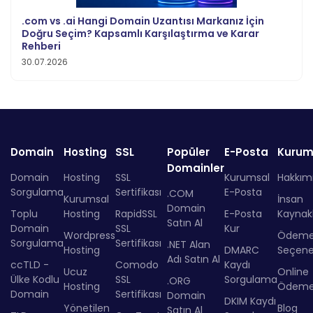
.com vs .ai Hangi Domain Uzantısı Markanız İçin
Doğru Seçim? Kapsamlı Karşılaştırma ve Karar
Rehberi
30.07.2026
Domain
Hosting
SSL
Popüler
E-Posta
Kurum
Domainler
Domain
Hosting
SSL
Kurumsal
Hakkım
Sorgulama
Sertifikası
E-Posta
.COM
Kurumsal
İnsan
Domain
Toplu
Hosting
RapidSSL
E-Posta
Kaynakl
Satın Al
Domain
SSL
Kur
Wordpress
Ödem
Sorgulama
Sertifikası
.NET Alan
Hosting
DMARC
Seçenek
Adı Satın Al
ccTLD -
Comodo
Kaydı
Ucuz
Online
Ülke Kodlu
SSL
Sorgulama
.ORG
Hosting
Ödem
Domain
Sertifikası
Domain
DKIM Kaydı
Yönetilen
Blog
Satın Al