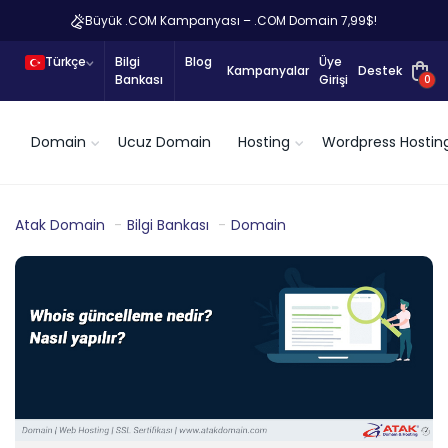
Büyük .COM Kampanyası – .COM Domain 7,99$!
Türkçe
Bilgi
Blog
Üye
Kampanyalar
Destek
Bankası
Girişi
0
Domain
Ucuz Domain
Hosting
Wordpress Hostin
Atak Domain
Bilgi Bankası
Domain