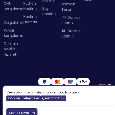
Reseller
Python
DNS
Domain
Bayi
Hosting
Sorgulama
Tescil
Hosting
Hosting
IP
.TR Domain
Fiyatları
Sorgulama
Satın Al
Whois
.RU Domain
Sorgulama
Satın Al
Domain
Vekillik
Hizmeti
Veri sorumlusu sıfatıyla tarafımızca toplanan
KVKK ve Sözleşmeler
Çerez Politikası
Kabul Ediyorum