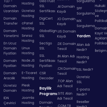
TLD -
GeoTrust
Sorgulama
Hosting
Hukuki
Domain
SSL
.AI Domain
SPF
Ücretsiz
Sözleş
Uzantıları
Sertifikası
Kaydı
Sorgulama
Hosting
ve
Domain
DigiCert
.IO Domain
MX
Politika
cPanel
Transfer
SSL
Kaydı
Sorgulama
Hosting
Domai
Domain
GlobalSign
.US Domain
Kayıt Ve
Sınırsız
Yönetimi
SSL
Yardım
Kaydı
Açıkla
Hosting
En Ucuz
Sectigo
Politika
.DE Domain
Alan Adı
Linux
Domain
SSL
Tescil
Nedir?
İletişim
Hosting
Fiyatları
SSL
.IN Alan Adı
Hosting
Node.JS
Domain
Sertifikası
Tescil
Nedir?
Hosting
Fiyatları
Fiyatları
.CN Domain
SSL Nedir?
E-Ticaret
Domain
CSR
Tescil
Ücretsiz
Hosting
Aracılık
Decoder
.TOP Alan
SSL
Plesk
Ücretsiz
Adı Tescil
Bayilik
E-posta
Hosting
Domain
.SITE Alan
Programı
Nedir?
Joomla
IDN
Adı Tescil
Reseller
Domain
Hosting
Çevirici
.COM.TR
Nedir?