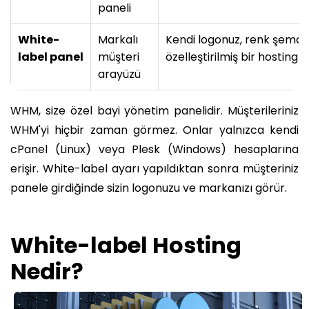
paneli
White-
Markalı
Kendi logonuz, renk şeman
label panel
müşteri
özelleştirilmiş bir hosting 
arayüzü
WHM, size özel bayi yönetim panelidir. Müşterileriniz
WHM'yi hiçbir zaman görmez. Onlar yalnızca kendi
cPanel (Linux) veya Plesk (Windows) hesaplarına
erişir. White-label ayarı yapıldıktan sonra müşteriniz
panele girdiğinde sizin logonuzu ve markanızı görür.
White-label Hosting
Nedir?