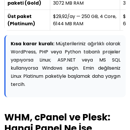
paketi (Gold)
3072 MB RAM
30
Üst paket
$29,92/ay — 250 GB, 4 Core,
$2
(Platinum)
6144 MB RAM
61
Kısa karar kuralı:
Müşterileriniz ağırlıklı olarak
WordPress, PHP veya Python tabanlı projeler
yapıyorsa Linux; ASP.NET veya MS SQL
kullanıyorsa Windows seçin. Emin değilseniz
Linux Platinum paketiyle başlamak daha yaygın
tercih.
WHM, cPanel ve Plesk:
Hangi Panel Ne İşe