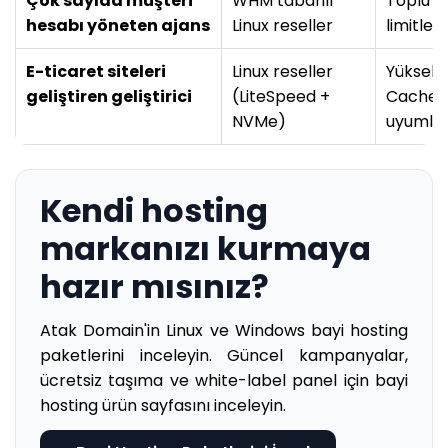
Çok sayıda müşteri
WHM tabanlı
Toplu h
hesabı yöneten ajans
Linux reseller
limitler
E-ticaret siteleri
Linux reseller
Yüksek 
geliştiren geliştirici
(LiteSpeed +
Cache,
NVMe)
uyumlu
Kendi hosting
markanızı kurmaya
hazır mısınız?
Atak Domain'in Linux ve Windows bayi hosting
paketlerini inceleyin. Güncel kampanyalar,
ücretsiz taşıma ve white-label panel için bayi
hosting ürün sayfasını inceleyin.