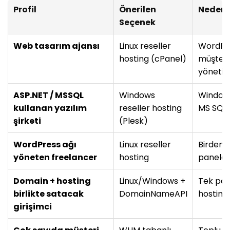
Profil
Önerilen
Neden
Seçenek
Web tasarım ajansı
Linux reseller
WordPres
hosting (cPanel)
müşteri
yönetim
ASP.NET / MSSQL
Windows
Windows
kullanan yazılım
reseller hosting
MS SQL 
şirketi
(Plesk)
WordPress ağı
Linux reseller
Birden f
yöneten freelancer
hosting
paneld
Domain + hosting
Linux/Windows +
Tek pan
birlikte satacak
DomainNameAPI
hosting 
girişimci