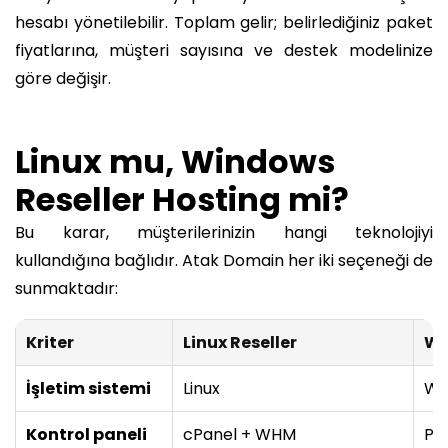
hesabı yönetilebilir. Toplam gelir; belirlediğiniz paket
fiyatlarına, müşteri sayısına ve destek modelinize
göre değişir.
Linux mu, Windows
Reseller Hosting mi?
Bu karar, müşterilerinizin hangi teknolojiyi
kullandığına bağlıdır. Atak Domain her iki seçeneği de
sunmaktadır:
Kriter
Linux Reseller
Wi
İşletim sistemi
Linux
Wi
Kontrol paneli
cPanel + WHM
Pl