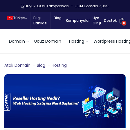
Büyük .COM Kampanyası – .COM Domain 7,99$!
Türkçe
Bilgi
Blog
Üye
Kampanyalar
Destek
Bankası
Girişi
0
Domain
Ucuz Domain
Hosting
Wordpress Hostin
Atak Domain
Blog
Hosting