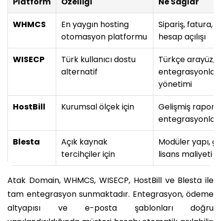
Platform
Özelliği
Ne Sağlar
WHMCS
En yaygın hosting
Sipariş, fatura, 
otomasyon platformu
hesap açılışı
WISECP
Türk kullanıcı dostu
Türkçe arayüz, 
alternatif
entegrasyonları
yönetimi
HostBill
Kurumsal ölçek için
Gelişmiş raporla
entegrasyonları
Blesta
Açık kaynak
Modüler yapı, gel
tercihçiler için
lisans maliyeti
Atak Domain, WHMCS, WISECP, HostBill ve Blesta ile
tam entegrasyon sunmaktadır. Entegrasyon, ödeme
altyapısı ve e-posta şablonları doğru