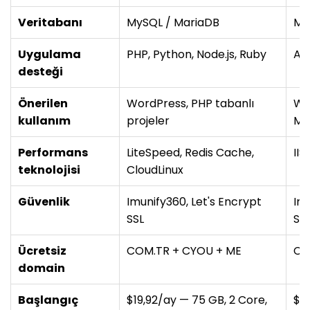
Veritabanı
MySQL / MariaDB
MS
Uygulama
PHP, Python, Node.js, Ruby
ASP
desteği
Önerilen
WordPress, PHP tabanlı
Wi
kullanım
projeler
MS
Performans
LiteSpeed, Redis Cache,
IIS
teknolojisi
CloudLinux
Güvenlik
Imunify360, Let's Encrypt
Imu
SSL
SS
Ücretsiz
COM.TR + CYOU + ME
CY
domain
Başlangıç
$19,92/ay — 75 GB, 2 Core,
$19