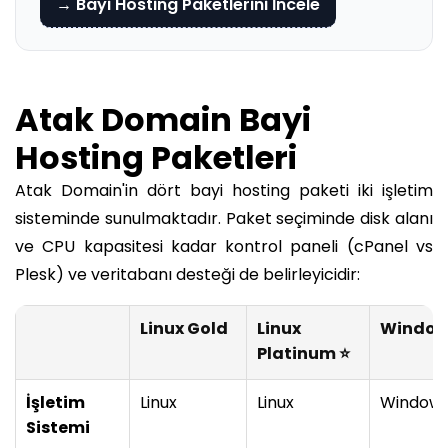
→ Bayi Hosting Paketlerini İncele
Atak Domain Bayi
Hosting Paketleri
Atak Domain'in dört bayi hosting paketi iki işletim
sisteminde sunulmaktadır. Paket seçiminde disk alanı
ve CPU kapasitesi kadar kontrol paneli (cPanel vs
Plesk) ve veritabanı desteği de belirleyicidir:
Linux Gold
Linux
Window
Platinum ⭐
İşletim
Linux
Linux
Window
Sistemi