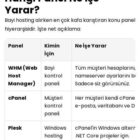
Yarar?
Bayi hosting alırken en çok kafa karıştıran konu panel
hiyerarşisidir. İşte net açıklama:
Panel
Kimin
Ne İşe Yarar
İçin
WHM (Web
Bayi
Tüm müşteri hesaplarını, ka
Host
kontrol
nameserver ayarlarını bura
Manager)
paneli
Sadece siz görürsünüz.
cPanel
Müşteri
Her müşteri kendi cPanel'ine
kontrol
e-posta, veritabanı ve DN
paneli
Plesk
Windows
cPanel'in Windows alternat
hosting
.NET Core projeler için.