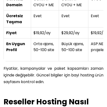
Domain
CYOU + ME
CYOU + ME
Ücretsiz
Evet
Evet
Evet
Taşıma
Fiyat
$19,92/ay
$29,92/ay
$19,92/a
En Uygun
Orta ajans,
Büyük ajans,
ASP.NET
Profil
50–100 site
50–100 site
projeleri
Fiyatlar, kampanyalar ve paket kapsamları zaman
içinde değişebilir. Güncel bilgiler için bayi hosting ürün
sayfasını kontrol edin.
Reseller Hosting Nasıl