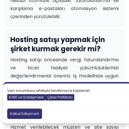
hesabı otomatik açılabilir; faturalandırma ve
karşılama e-postaları otomasyon sistemi
üzerinden yürütülebilir.
Hosting satışı yapmak için
şirket kurmak gerekir mi?
Hosting satışı öncesinde vergi, faturalandırma
ve ticari faaliyet yükümlülüklerinizi
değerlendirmenizi öneririz. İş modelinize uygun
yasal yapı için mali müşavirinizden destek alın.
Veri sorumlusu sıfatıyla tarafımızca toplanan
KVKK ve Sözleşmeler
Çerez Politikası
Bayi hosting ile kaç müşteriye
Kabul Ediyorum
hizmet verilebilir?
Hizmet verilebilecek müşteri ve site sayısı