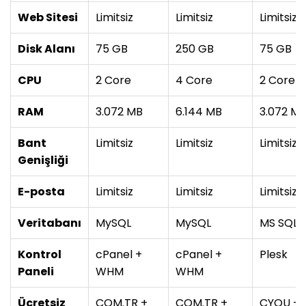
Web Sitesi
Limitsiz
Limitsiz
Limitsiz
Disk Alanı
75 GB
250 GB
75 GB
CPU
2 Core
4 Core
2 Core
RAM
3.072 MB
6.144 MB
3.072 M
Bant
Limitsiz
Limitsiz
Limitsiz
Genişliği
E-posta
Limitsiz
Limitsiz
Limitsiz
Veritabanı
MySQL
MySQL
MS SQL
Kontrol
cPanel +
cPanel +
Plesk
Paneli
WHM
WHM
Ücretsiz
COM.TR +
COM.TR +
CYOU + 