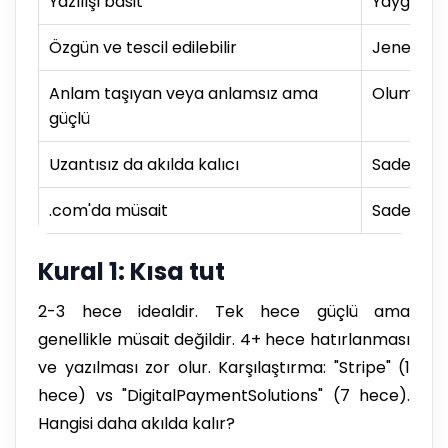
Yazılışı basit
Yaygın ya
Özgün ve tescil edilebilir
Jenerik v
Anlam taşıyan veya anlamsız ama
Olumsuz ç
güçlü
Uzantısız da akılda kalıcı
Sadece uz
.com'da müsait
Sadece al
Kural 1: Kısa tut
2-3 hece idealdir. Tek hece güçlü ama
genellikle müsait değildir. 4+ hece hatırlanması
ve yazılması zor olur. Karşılaştırma: "Stripe" (1
hece) vs "DigitalPaymentSolutions" (7 hece).
Hangisi daha akılda kalır?