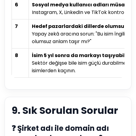
6
Sosyal medya kullanıcı adları müsait m
Instagram, X, LinkedIn ve TikTok kontrolü ya
7
Hedef pazarlardaki dillerde olumsuz an
Yapay zekâ aracına sorun: "Bu isim İngilizc
olumsuz anlam taşır mı?"
8
İsim 5 yıl sonra da markayı taşıyabilece
Sektör değişse bile isim güçlü durabilmeli.
isimlerden kaçının.
9. Sık Sorulan Sorular
❓ Şirket adı ile domain adı