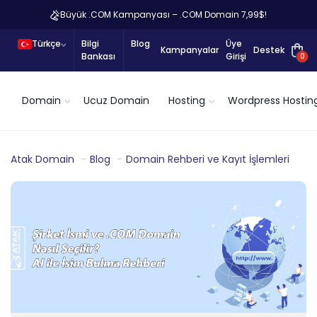
Büyük .COM Kampanyası – .COM Domain 7,99$!
Türkçe
Bilgi
Blog
Üye
Kampanyalar
Destek
Bankası
Girişi
0
Domain
Ucuz Domain
Hosting
Wordpress Hostin
Atak Domain
Blog
Domain Rehberi ve Kayıt İşlemleri