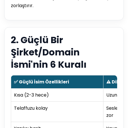
zorlaştırır.
2. Güçlü Bir
Şirket/Domain
İsmi'nin 6 Kuralı
✅ Güçlü İsim Özellikleri
⚠️ Dikka
Kısa (2-3 hece)
Uzun (4+ 
Telaffuzu kolay
Sesletimi 
zor