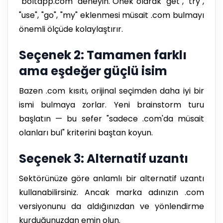
"boltapp.com" deneyin. Önek olarak "get", "try",
"use", "go", "my" eklenmesi müsait .com bulmayı
önemli ölçüde kolaylaştırır.
Seçenek 2: Tamamen farklı
ama eşdeğer güçlü isim
Bazen .com kısıtı, orijinal seçimden daha iyi bir
ismi bulmaya zorlar. Yeni brainstorm turu
başlatın — bu sefer "sadece .com'da müsait
olanları bul" kriterini baştan koyun.
Seçenek 3: Alternatif uzantı
Sektörünüze göre anlamlı bir alternatif uzantı
kullanabilirsiniz. Ancak marka adınızın .com
versiyonunu da aldığınızdan ve yönlendirme
kurduğunuzdan emin olun.