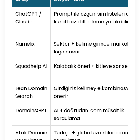
ChatGPT /
Prompt ile özgün isim listeleri üretir
Claude
kural bazlı filtreleme yapılabilir
Namelix
Sektör + kelime girince markalı isim
logo önerir
Squadhelp AI
Kalabalık öneri + kitleye sor seçene
Lean Domain
Girdiğiniz kelimeyle kombinasyonla
Search
önerir
DomainsGPT
AI + doğrudan .com müsaitlik
sorgulama
Atak Domain
Türkçe + global uzantılarda anlık