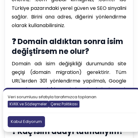
Türkiye pazarındaki yerel güven ve SEO sinyalini
sağlar. Birini ana adres, diğerini yönlendirme
olarak kullanabilirsiniz.
❓ Domain aldıktan sonra isim
değiştirsem ne olur?
Domain adı isim değişikliği durumunda site
geçişi (domain migration) gerektirir. Tüm
URL'lerden 301 yönlendirme yapılmalı, Google
Search Console'da yeni domain doğrulanmalı
Veri sorumlusu sıfatıyla tarafımızca toplanan
ve geçiş sonrası 6-12 hafta takip edilmelidir. Bu
KVKK ve Sözleşmeler
Çerez Politikası
maliyeti önlemek için ilk seferde doğru ismi
seçmek kritiktir.
Kabul Ediyorum
❓ Kaç isim adayı tutmalıyım?