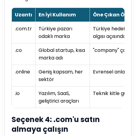
Uzantı
En İyi Kullanım
Öne Çıkan Özelli
.com.tr
Türkiye pazarı
Türkiye hedeflemes
odaklı marka
algısı açısından a
.co
Global startup, kısa
"company" çağrışım
marka adı
.online
Geniş kapsam, her
Evrensel anlaşılırl
sektör
.io
Yazılım, SaaS,
Teknik kitle güven
geliştirici araçları
Seçenek 4: .com'u satın
almaya çalışın