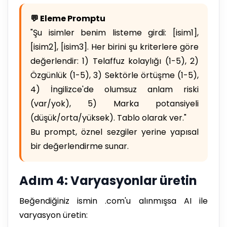
💬 Eleme Promptu
"Şu isimler benim listeme girdi: [isim1],
[isim2], [isim3]. Her birini şu kriterlere göre
değerlendir: 1) Telaffuz kolaylığı (1-5), 2)
Özgünlük (1-5), 3) Sektörle örtüşme (1-5),
4) İngilizce'de olumsuz anlam riski
(var/yok), 5) Marka potansiyeli
(düşük/orta/yüksek). Tablo olarak ver."
Bu prompt, öznel sezgiler yerine yapısal
bir değerlendirme sunar.
Adım 4: Varyasyonlar üretin
Beğendiğiniz ismin .com'u alınmışsa AI ile
varyasyon üretin: