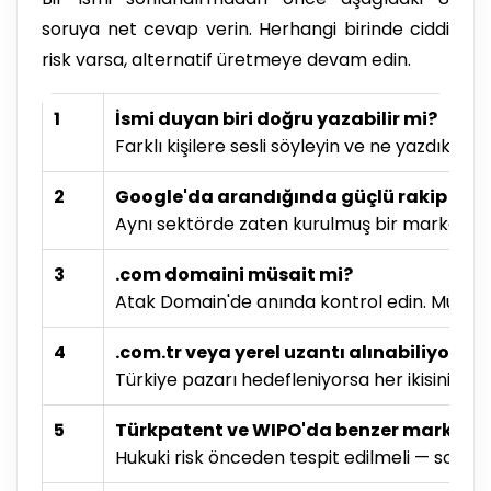
soruya net cevap verin. Herhangi birinde ciddi
risk varsa, alternatif üretmeye devam edin.
1
İsmi duyan biri doğru yazabilir mi?
Farklı kişilere sesli söyleyin ve ne yazdıkların
2
Google'da arandığında güçlü rakip çıkı
Aynı sektörde zaten kurulmuş bir marka vars
3
.com domaini müsait mi?
Atak Domain'de anında kontrol edin. Müsait
4
.com.tr veya yerel uzantı alınabiliyor m
Türkiye pazarı hedefleniyorsa her ikisini bird
5
Türkpatent ve WIPO'da benzer marka kay
Hukuki risk önceden tespit edilmeli — sonra