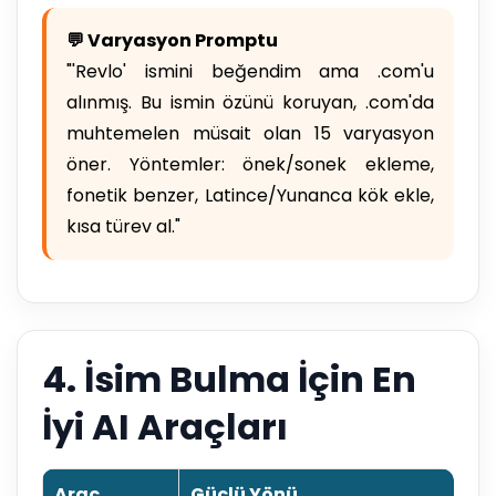
💬 Varyasyon Promptu
"'Revlo' ismini beğendim ama .com'u
alınmış. Bu ismin özünü koruyan, .com'da
muhtemelen müsait olan 15 varyasyon
öner. Yöntemler: önek/sonek ekleme,
fonetik benzer, Latince/Yunanca kök ekle,
kısa türev al."
4. İsim Bulma İçin En
İyi AI Araçları
Araç
Güçlü Yönü