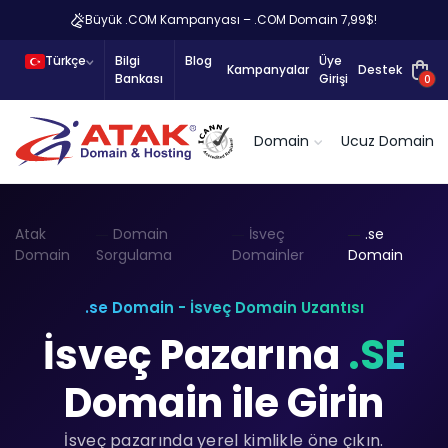
Büyük .COM Kampanyası – .COM Domain 7,99$!
Türkçe
Bilgi
Blog
Üye
Kampanyalar
Destek
Bankası
Girişi
0
Domain
Ucuz Domain
Atak
Domain
İsveç
.se
Domain
Sorgulama
Domainler
Domain
.se Domain - İsveç Domain Uzantısı
İsveç Pazarına
.SE
Domain ile Girin
İsveç pazarında yerel kimlikle öne çıkın.