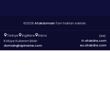
©2026
Atakdomain
Tüm hakları saklıdır.
Türkiye
İngiltere
Kıbrıs
DNS:
tr.atakdns.com
Kötüye Kullanım Bildir:
eu.atakdns.com
domain@apiname.com