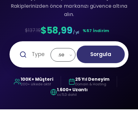
Rakiplerinizden önce markanızı güvence altına
alın.
$58,99
$137.19
%57 İndirim
/ yıl
Sorgula
.se
100K+ Müşteri
25 Yıl Deneyim
200+ ülkede aktif
Domain & Hosting
1.600+ Uzantı
ccTLD dahil