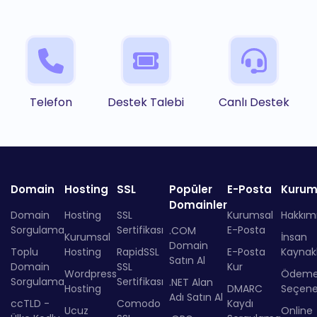
Telefon
Destek Talebi
Canlı Destek
Domain
Hosting
SSL
Popüler
E-Posta
Kurum
Domainler
Domain
Hosting
SSL
Kurumsal
Hakkım
Sorgulama
Sertifikası
E-Posta
.COM
Kurumsal
İnsan
Domain
Toplu
Hosting
RapidSSL
E-Posta
Kaynakl
Satın Al
Domain
SSL
Kur
Wordpress
Ödem
Sorgulama
Sertifikası
.NET Alan
Hosting
DMARC
Seçenek
Adı Satın Al
ccTLD -
Comodo
Kaydı
Ucuz
Online