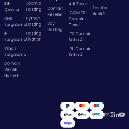
Joomla
IDN
Adı Tescil
Reseller
Domain
Hosting
Çevirici
.COM.TR
Nedir?
Reseller
Python
DNS
Domain
Bayi
Hosting
Sorgulama
Tescil
Hosting
Hosting
IP
.TR Domain
Fiyatları
Sorgulama
Satın Al
Whois
.RU Domain
Sorgulama
Satın Al
Domain
Vekillik
Hizmeti