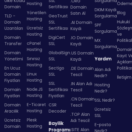
Ülke Kodlu
SSL
Sorgulama
.ORG
Hosting
Ödem
Domain
Sertifikası
Domain
DKIM Kaydı
Yönetilen
Blog
Satın Al
TLD -
GeoTrust
Sorgulama
Hosting
Hukuki
Domain
SSL
.AI Domain
SPF
Ücretsiz
Sözleş
Uzantıları
Sertifikası
Kaydı
Sorgulama
Hosting
ve
Domain
DigiCert
.IO Domain
MX
Politika
cPanel
Transfer
SSL
Kaydı
Sorgulama
Hosting
Domai
Domain
GlobalSign
.US Domain
Kayıt Ve
Sınırsız
Yardım
Yönetimi
SSL
Kaydı
Açıkla
Hosting
En Ucuz
Sectigo
Politika
.DE Domain
Alan Adı
Linux
Domain
SSL
Tescil
Nedir?
İletişim
Hosting
Fiyatları
SSL
.IN Alan Adı
Hosting
Node.JS
Domain
Sertifikası
Tescil
Nedir?
Hosting
Fiyatları
Fiyatları
.CN Domain
SSL Nedir?
E-Ticaret
Domain
CSR
Tescil
Ücretsiz
Hosting
Aracılık
Decoder
.TOP Alan
SSL
Plesk
Ücretsiz
Adı Tescil
Bayilik
E-posta
Hosting
Domain
Programı
.SITE Alan
Nedir?