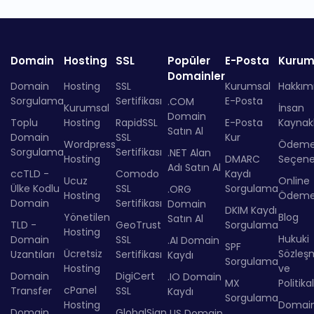
Domain
Hosting
SSL
Popüler
E-Posta
Kurum
Domainler
Domain
Hosting
SSL
Kurumsal
Hakkım
Sorgulama
Sertifikası
E-Posta
.COM
Kurumsal
İnsan
Domain
Toplu
Hosting
RapidSSL
E-Posta
Kaynakl
Satın Al
Domain
SSL
Kur
Wordpress
Ödem
Sorgulama
Sertifikası
.NET Alan
Hosting
DMARC
Seçenek
Adı Satın Al
ccTLD -
Comodo
Kaydı
Ucuz
Online
Ülke Kodlu
SSL
Sorgulama
.ORG
Hosting
Ödem
Domain
Sertifikası
Domain
DKIM Kaydı
Yönetilen
Blog
Satın Al
TLD -
GeoTrust
Sorgulama
Hosting
Hukuki
Domain
SSL
.AI Domain
SPF
Ücretsiz
Sözleş
Uzantıları
Sertifikası
Kaydı
Sorgulama
Hosting
ve
Domain
DigiCert
.IO Domain
MX
Politika
cPanel
Transfer
SSL
Kaydı
Sorgulama
Hosting
Domai
Domain
GlobalSign
.US Domain