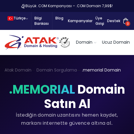
Büyük .COM Kampanyası – .COM Domain 7,99$!
Türkçe
Bilgi
Blog
Üye
Kampanyalar
Destek
Bankası
Girişi
0
Domain
Ucuz Domain
Atak Domain
Domain Sorgulama
.memorial Domain
.MEMORIAL
Domain
Satın Al
İstediğin domain uzantısını hemen kaydet,
markanı internette güvence altına al..