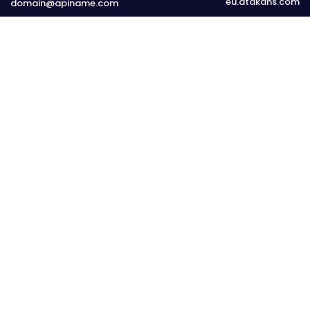
eu.atakdns.com
domain@apiname.com