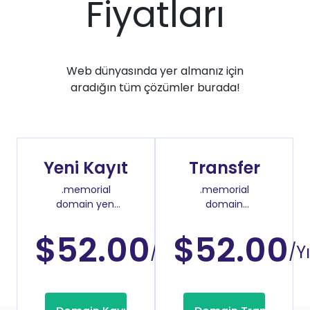
Fiyatları
Web dünyasında yer almanız için
aradığın tüm çözümler burada!
Yeni Kayıt
Transfer
.memorial
.memorial
domain yeni
domain
kayıt fiyatı
transfer fiyatı
$52.00
$52.00
/Yıl
/Yı