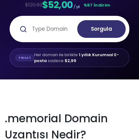
$52,00
$120.93
%57 İndirim
/ yıl
Sorgula
Her domain ile birlikte
1 yıllık Kurumsal E-
FIRSAT
posta
sadece
$2,99
.memorial Domain
Uzantısı Nedir?