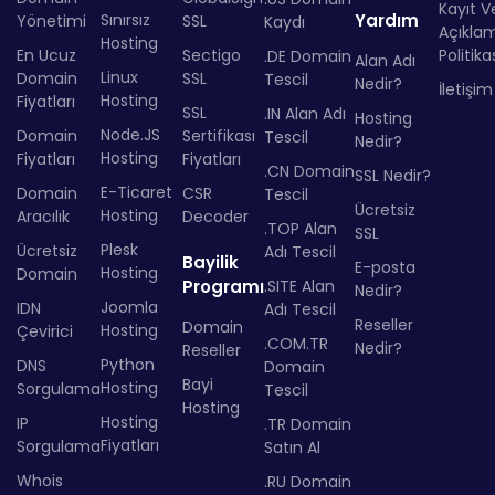
Kayıt Ve
Sınırsız
Yardım
Yönetimi
SSL
Kaydı
Açıkla
Hosting
En Ucuz
Sectigo
Politika
.DE Domain
Alan Adı
Linux
Domain
SSL
Tescil
Nedir?
İletişim
Hosting
Fiyatları
SSL
.IN Alan Adı
Hosting
Node.JS
Domain
Sertifikası
Tescil
Nedir?
Hosting
Fiyatları
Fiyatları
.CN Domain
SSL Nedir?
E-Ticaret
Domain
CSR
Tescil
Ücretsiz
Hosting
Aracılık
Decoder
.TOP Alan
SSL
Plesk
Ücretsiz
Adı Tescil
Bayilik
E-posta
Hosting
Domain
Programı
.SITE Alan
Nedir?
Joomla
IDN
Adı Tescil
Reseller
Domain
Hosting
Çevirici
.COM.TR
Nedir?
Reseller
Python
DNS
Domain
Bayi
Hosting
Sorgulama
Tescil
Hosting
Hosting
IP
.TR Domain
Fiyatları
Sorgulama
Satın Al
Whois
.RU Domain