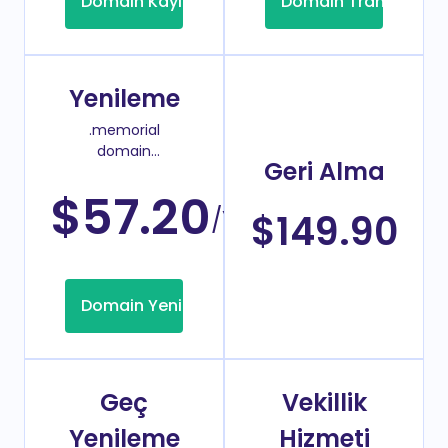
Domain Kayıt
Domain Transfer
Yenileme
.memorial
domain
Geri Alma
yenileme
fiyatı
$57.20
/Yıl
$149.90
Domain Yenileme
Geç
Vekillik
Yenileme
Hizmeti