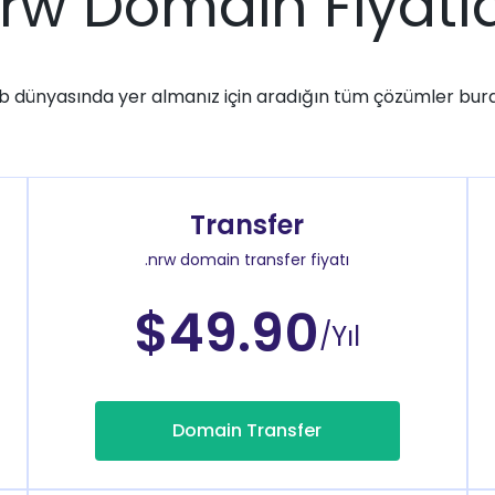
nrw Domain Fiyatla
 dünyasında yer almanız için aradığın tüm çözümler bur
Transfer
.nrw domain transfer fiyatı
$49.90
/Yıl
Domain Transfer