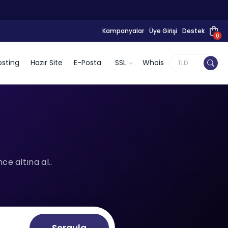
Kampanyalar
Üye Girişi
Destek
0
sting
Hazır Site
E-Posta
SSL
Whois
e altına al..