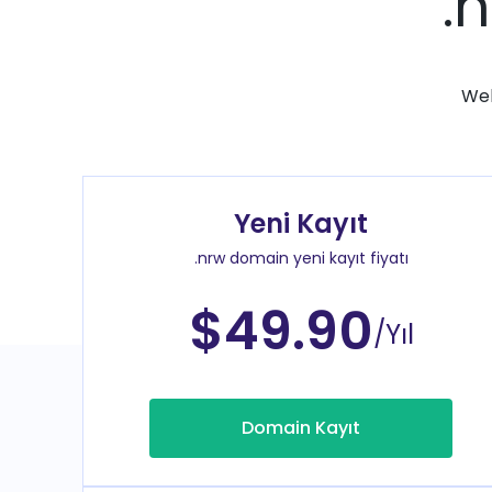
.
Web
Yeni Kayıt
.nrw domain yeni kayıt fiyatı
$49.90
/Yıl
Domain Kayıt