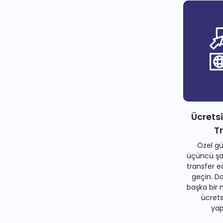
Ücrets
T
Özel gü
üçüncü şah
transfer e
geçin. Do
başka bir 
ücrets
yapa