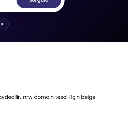
Sorgula
99
ydedilir. .nrw domain tescili için belge