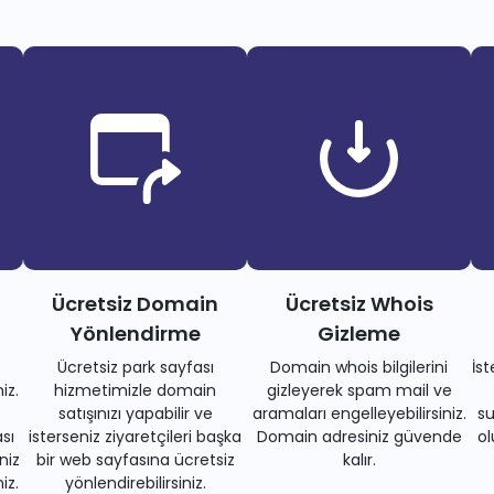
Ücretsiz Domain
Ücretsiz Whois
Yönlendirme
Gizleme
Ücretsiz park sayfası
Domain whois bilgilerini
İs
iz.
hizmetimizle domain
gizleyerek spam mail ve
satışınızı yapabilir ve
aramaları engelleyebilirsiniz.
su
sı
isterseniz ziyaretçileri başka
Domain adresiniz güvende
ol
niz
bir web sayfasına ücretsiz
kalır.
iz.
yönlendirebilirsiniz.