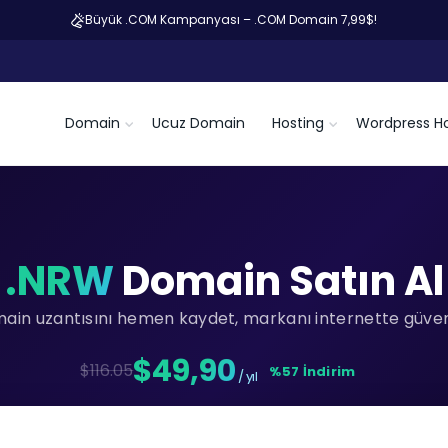
Büyük .COM Kampanyası – .COM Domain 7,99$!
Domain
Ucuz Domain
Hosting
Wordpress Ho
.NRW
Domain Satın Al
main uzantısını hemen kaydet, markanı internette güvenc
$49,90
$116.05
%57 İndirim
/ yıl