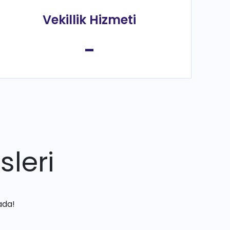
Vekillik Hizmeti
-
sleri
ada!