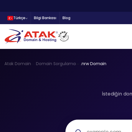
Türkçe
Bilgi Bankası
Blog
Atak Domain
Domain Sorgulama
.nrw Domain
İstediğin do