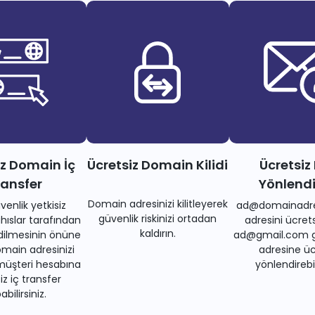
iz Domain İç
Ücretsiz Domain Kilidi
Ücretsiz
ransfer
Yönlend
Domain adresinizi kilitleyerek
venlik yetkisiz
ad@domainadre
güvenlik riskinizi ortadan
ıslar tarafından
adresini ücrets
kaldırın.
dilmesinin önüne
ad@gmail.com gi
main adresinizi
adresine üc
müşteri hesabına
yönlendirebil
iz iç transfer
bilirsiniz.