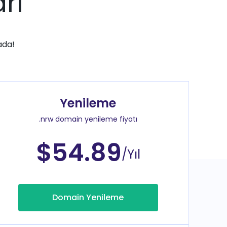
rı
ada!
Yenileme
.nrw domain yenileme fiyatı
$54.89
/Yıl
Domain Yenileme