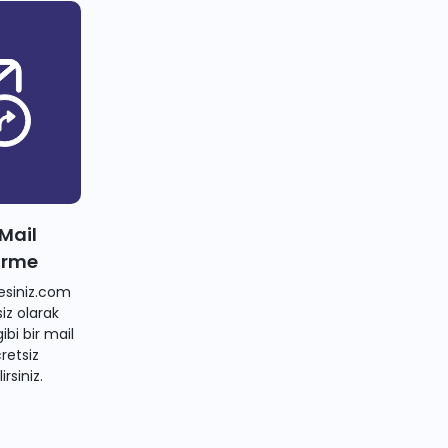
 Mail
irme
siniz.com
iz olarak
bi bir mail
retsiz
irsiniz.