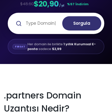
$20,90
$48.60
%57 İndirim
/ yıl
Sorgula
Her domain ile birlikte
1 yıllık Kurumsal E-
FIRSAT
posta
sadece
$2,99
.partners Domain
Uzantısı Nedir?