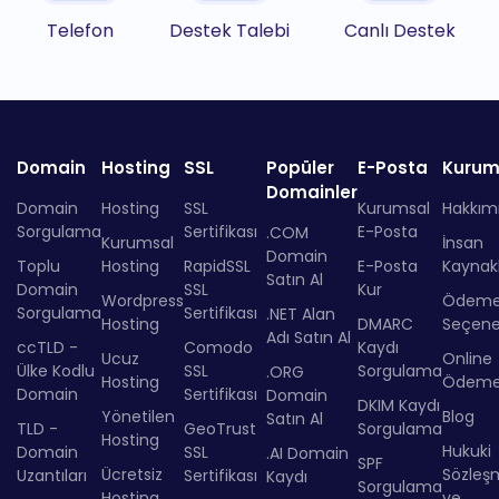
Telefon
Destek Talebi
Canlı Destek
Domain
Hosting
SSL
Popüler
E-Posta
Kurum
Domainler
Domain
Hosting
SSL
Kurumsal
Hakkım
Sorgulama
Sertifikası
E-Posta
.COM
Kurumsal
İnsan
Domain
Toplu
Hosting
RapidSSL
E-Posta
Kaynakl
Satın Al
Domain
SSL
Kur
Wordpress
Ödem
Sorgulama
Sertifikası
.NET Alan
Hosting
DMARC
Seçenek
Adı Satın Al
ccTLD -
Comodo
Kaydı
Ucuz
Online
Ülke Kodlu
SSL
Sorgulama
.ORG
Hosting
Ödem
Domain
Sertifikası
Domain
DKIM Kaydı
Yönetilen
Blog
Satın Al
TLD -
GeoTrust
Sorgulama
Hosting
Hukuki
Domain
SSL
.AI Domain
SPF
Ücretsiz
Sözleş
Uzantıları
Sertifikası
Kaydı
Sorgulama
Hosting
ve