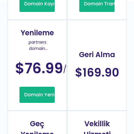
Domain Kayıt
Domain Transfer
Yenileme
.partners
domain
Geri Alma
yenileme
fiyatı
$76.99
/Yıl
$169.90
Domain Yenileme
Geç
Vekillik