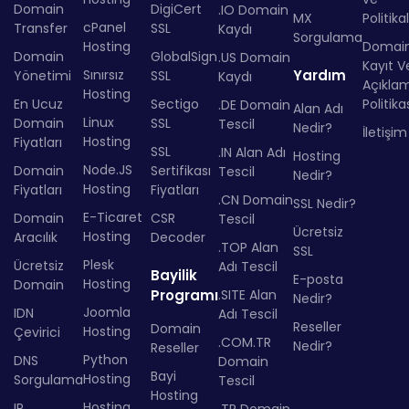
Domain
DigiCert
.IO Domain
MX
Politika
cPanel
Transfer
SSL
Kaydı
Sorgulama
Hosting
Domai
Domain
GlobalSign
.US Domain
Kayıt Ve
Sınırsız
Yardım
Yönetimi
SSL
Kaydı
Açıkla
Hosting
En Ucuz
Sectigo
Politika
.DE Domain
Alan Adı
Linux
Domain
SSL
Tescil
Nedir?
İletişim
Hosting
Fiyatları
SSL
.IN Alan Adı
Hosting
Node.JS
Domain
Sertifikası
Tescil
Nedir?
Hosting
Fiyatları
Fiyatları
.CN Domain
SSL Nedir?
E-Ticaret
Domain
CSR
Tescil
Ücretsiz
Hosting
Aracılık
Decoder
.TOP Alan
SSL
Plesk
Ücretsiz
Adı Tescil
Bayilik
E-posta
Hosting
Domain
Programı
.SITE Alan
Nedir?
Joomla
IDN
Adı Tescil
Reseller
Domain
Hosting
Çevirici
.COM.TR
Nedir?
Reseller
Python
DNS
Domain
Bayi
Hosting
Sorgulama
Tescil
Hosting
Hosting
IP
.TR Domain