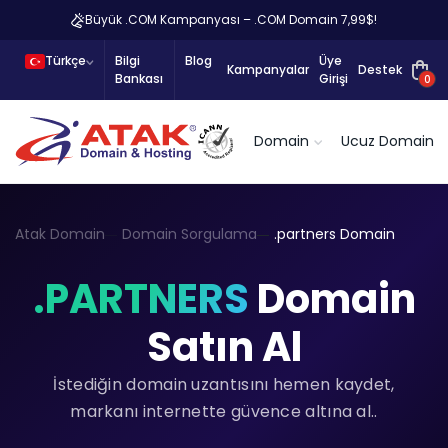
Büyük .COM Kampanyası – .COM Domain 7,99$!
Türkçe
Bilgi
Blog
Üye
Kampanyalar
Destek
Bankası
Girişi
0
Domain
Ucuz Domain
Atak Domain
Domain Sorgulama
.partners Domain
.PARTNERS
Domain
Satın Al
İstediğin domain uzantısını hemen kaydet,
markanı internette güvence altına al..