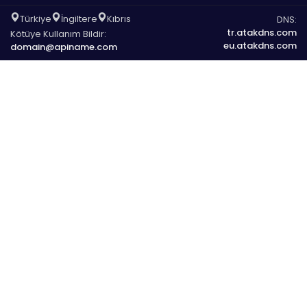
Türkiye
İngiltere
Kıbrıs
DNS:
tr.atakdns.com
Kötüye Kullanım Bildir:
eu.atakdns.com
domain@apiname.com