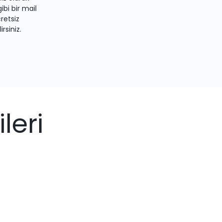
bi bir mail
retsiz
irsiniz.
leri