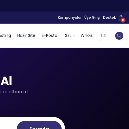
Kampanyalar
Üye Girişi
Destek
0
sting
Hazır Site
E-Posta
SSL
Whois
Al
e altına al..