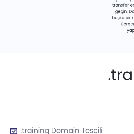
transfer e
geçin. Do
başka bir 
ücrets
yapa
.tr
.training Domain Tescili