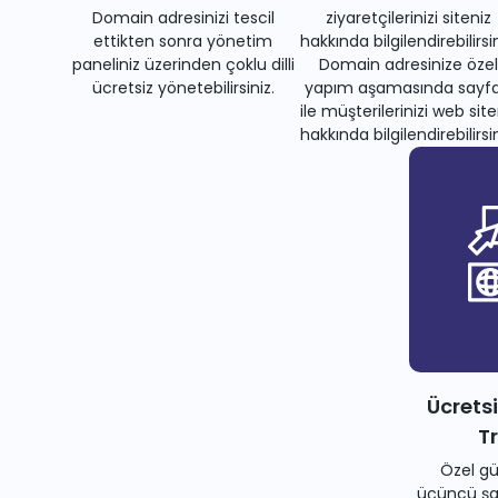
Domain adresinizi tescil
ziyaretçilerinizi siteniz
ettikten sonra yönetim
hakkında bilgilendirebilirsin
paneliniz üzerinden çoklu dilli
Domain adresinize özel
ücretsiz yönetebilirsiniz.
yapım aşamasında sayfa
ile müşterilerinizi web site
hakkında bilgilendirebilirsin
Ücrets
T
Özel gü
üçüncü şah