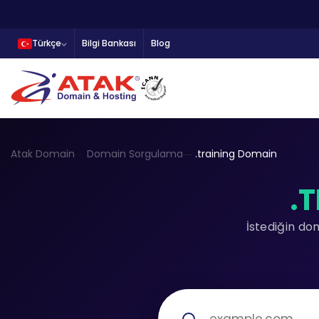
Türkçe
Bilgi Bankası
Blog
Atak Domain
Domain Sorgulama
.training Domain
.
İstediğin do