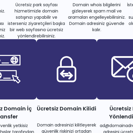
Ücretsiz park sayfası
Domain whois bilgilerini
İs
iz.
hizmetimizle domain
gizleyerek spam mail ve
satışınızı yapabilir ve
aramaları engelleyebilirsiniz.
su
sı
isterseniz ziyaretçileri başka
Domain adresiniz güvende
ol
niz
bir web sayfasına ücretsiz
kalır.
iz.
yönlendirebilirsiniz.
iz Domain İç
Ücretsiz Domain Kilidi
Ücretsiz
ransfer
Yönlend
Domain adresinizi kilitleyerek
venlik yetkisiz
ad@domainadre
güvenlik riskinizi ortadan
ıslar tarafından
adresini ücrets