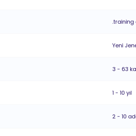
.training
Yeni Jene
3 - 63 k
1 - 10 yıl
2 - 10 ad