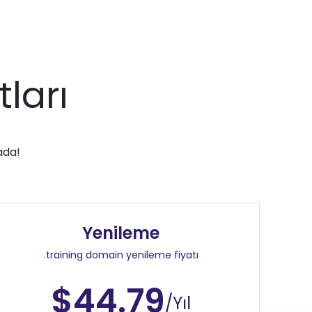
ları
ada!
Yenileme
.training domain yenileme fiyatı
$44.79
/Yıl