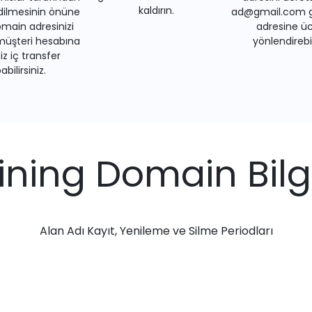
kaldırın.
dilmesinin önüne
ad@gmail.com gi
main adresinizi
adresine üc
müşteri hesabına
yönlendirebil
iz iç transfer
bilirsiniz.
aining Domain Bilgi
Alan Adı Kayıt, Yenileme ve Silme Periodları