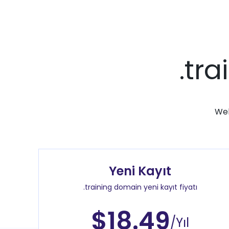
.tr
Web
Yeni Kayıt
.training domain yeni kayıt fiyatı
$18.49
/Yıl