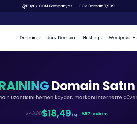
Büyük .COM Kampanyası – .COM Domain 7,99$!
Domain
Ucuz Domain
Hosting
Wordpress Ho
TRAINING
Domain Satın 
main uzantısını hemen kaydet, markanı internette güvenc
$18,49
$43.00
%57 İndirim
/ yıl