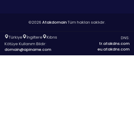
©2026
Atakdomain
Tüm hakları saklıdır.
Türkiye
İngiltere
Kıbrıs
DNS:
tr.atakdns.com
Kötüye Kullanım Bildir:
eu.atakdns.com
domain@apiname.com