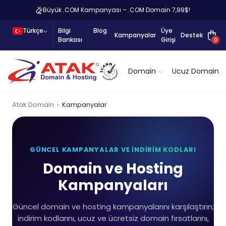
Büyük .COM Kampanyası – .COM Domain 7,99$!
Türkçe
Bilgi
Blog
Üye
Kampanyalar
Destek
Bankası
Girişi
0
Domain
Ucuz Domain
Atak Domain
Kampanyalar
GÜNCEL KAMPANYALAR VE İNDIRIM KODLARI
Domain ve Hosting
Kampanyaları
Güncel domain ve hosting kampanyalarını karşılaştırın;
indirim kodlarını, ucuz ve ücretsiz domain fırsatlarını,