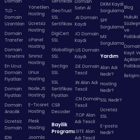
Domain
Sertifikası
Domain
DKIM Kaydı
Yönetilen
Blog
Satın Al
TLD -
GeoTrust
Sorgulama
Hosting
Hukuki
Domain
SSL
.AI Domain
SPF
Ücretsiz
Sözleş
Uzantıları
Sertifikası
Kaydı
Sorgulama
Hosting
ve
Domain
DigiCert
.IO Domain
MX
Politika
cPanel
Transfer
SSL
Kaydı
Sorgulama
Hosting
Domai
Domain
GlobalSign
.US Domain
Kayıt Ve
Sınırsız
Yardım
Yönetimi
SSL
Kaydı
Açıkla
Hosting
En Ucuz
Sectigo
Politika
.DE Domain
Alan Adı
Linux
Domain
SSL
Tescil
Nedir?
İletişim
Hosting
Fiyatları
SSL
.IN Alan Adı
Hosting
Node.JS
Domain
Sertifikası
Tescil
Nedir?
Hosting
Fiyatları
Fiyatları
.CN Domain
SSL Nedir?
E-Ticaret
Domain
CSR
Tescil
Ücretsiz
Hosting
Aracılık
Decoder
.TOP Alan
SSL
Plesk
Ücretsiz
Adı Tescil
Bayilik
E-posta
Hosting
Domain
Programı
.SITE Alan
Nedir?
Joomla
IDN
Adı Tescil