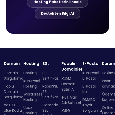
Hosting Paketlerini İncele
Destekten Bilgi Al
Domain
Hosting
SSL
Popüler
E-Posta
Kurum
Domainler
Domain
Hosting
SSL
Kurumsal
Hakkım
Sorgulama
Sertifikası
E-Posta
.COM
Kurumsal
İnsan
Domain
Toplu
Hosting
RapidSSL
E-Posta
Kaynakl
Satın Al
Domain
SSL
Kur
Wordpress
Ödem
Sorgulama
Sertifikası
.NET Alan
Hosting
DMARC
Seçenek
Adı Satın Al
ccTLD -
Comodo
Kaydı
Ucuz
Online
Ülke Kodlu
SSL
Sorgulama
.ORG
Hosting
Ödem