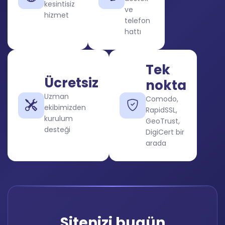
kesintisiz
ve
hizmet
telefon
hattı
Tek
Ücretsiz
nokta
Uzman
Comodo,
ekibimizden
RapidSSL,
kurulum
GeoTrust,
desteği
DigiCert bir
arada
Sitenizi bugün