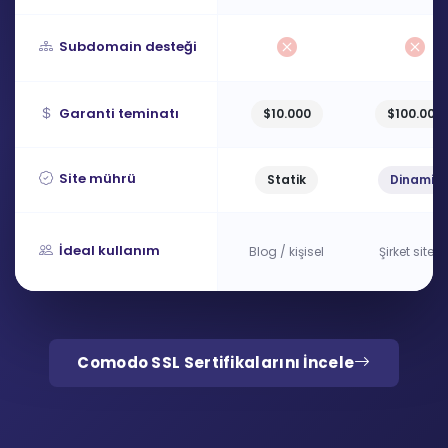
Subdomain desteği
Garanti teminatı
$10.000
$100.000
Site mührü
Statik
Dinamik
İdeal kullanım
Blog / kişisel
Şirket siteler
Comodo SSL Sertifikalarını İncele