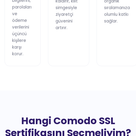
bilgilerini,
kaldırır, kilit
organik
parolaları
simgesiyle
sıralamanıza
ve
ziyaretçi
olumlu katkı
ödeme
güvenini
sağlar.
verilerini
artırır.
üçüncü
kişilere
karşı
korur.
Hangi Comodo SSL
Sertifikasını Seçmeliyim?