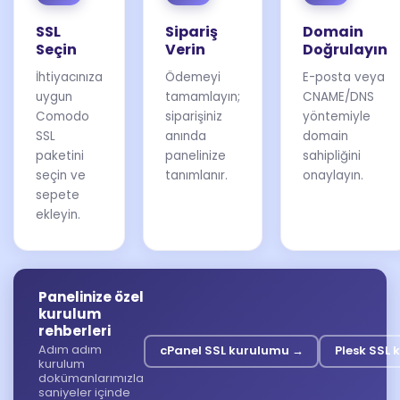
SSL
Sipariş
Domain
Seçin
Verin
Doğrulayın
İhtiyacınıza
Ödemeyi
E-posta veya
uygun
tamamlayın;
CNAME/DNS
Comodo
siparişiniz
yöntemiyle
SSL
anında
domain
paketini
panelinize
sahipliğini
seçin ve
tanımlanır.
onaylayın.
sepete
ekleyin.
Panelinize özel
kurulum
rehberleri
Adım adım
cPanel SSL kurulumu →
Plesk SSL
kurulum
dokümanlarımızla
saniyeler içinde