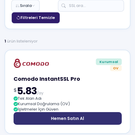
Sırala
Filtreleri Temizle
1
ürün listeleniyor
Kurumsal
OV
Comodo InstantSSL Pro
5.83
$
/ay
Tek Alan Adı
Kurumsal Doğrulama (OV)
İşletmeler İçin Güven
Hemen Satın Al