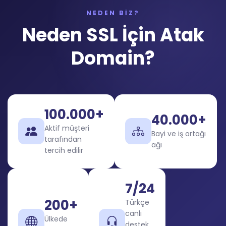
NEDEN BİZ?
Neden SSL İçin Atak
Domain?
100.000+
40.000+
Aktif müşteri
Bayi ve iş ortağı
tarafından
ağı
tercih edilir
7/24
200+
Türkçe
canlı
Ülkede
destek