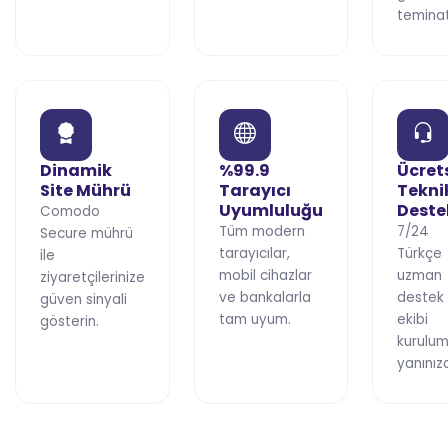
teminat
Dinamik
%99.9
Ücret
Site Mührü
Tarayıcı
Tekni
Uyumluluğu
Deste
Comodo
Tüm modern
7/24
Secure mührü
tarayıcılar,
Türkçe
ile
mobil cihazlar
uzman
ziyaretçilerinize
ve bankalarla
destek
güven sinyali
tam uyum.
ekibi
gösterin.
kurulu
yanınız