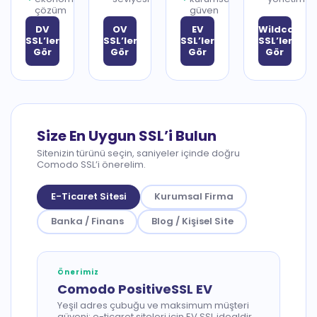
çözüm
güven
DV
OV
EV
Wildcard
SSL’leri
SSL’leri
SSL’leri
SSL’leri
Gör
Gör
Gör
Gör
Size En Uygun SSL’i Bulun
Sitenizin türünü seçin, saniyeler içinde doğru
Comodo SSL’i önerelim.
E-Ticaret Sitesi
Kurumsal Firma
Banka / Finans
Blog / Kişisel Site
Önerimiz
Comodo PositiveSSL EV
Yeşil adres çubuğu ve maksimum müşteri
güveni; e-ticaret siteleri için EV SSL idealdir.