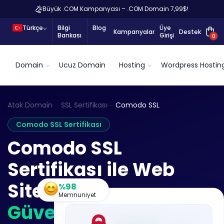
Büyük .COM Kampanyası – .COM Domain 7,99$!
Türkçe
Bilgi
Blog
Üye
Kampanyalar
Destek
Bankası
Girişi
0
Domain
Ucuz Domain
Hosting
Wordpress Hostin
Atak Domain
SSL Sertifikası
Comodo SSL
Comodo SSL Sertifikası
Comodo SSL
Sertifikası ile Web
Sitenizi
%98
Memnuniyet
Güvence Altına Alın