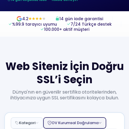
4.2
14 gün iade garantisi
★
★
★
★
★
★
★
★
★
★
%99.9 tarayıcı uyumu
7/24 Türkçe destek
100.000+ aktif müşteri
Web Siteniz İçin Doğru
SSL’i Seçin
Dünya'nın en güvenilir sertifika otoritelerinden,
ihtiyacınıza uygun SSL sertifikasını kolayca bulun.
Kategori
OV Kurumsal Doğrulama