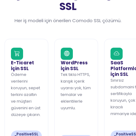
SSL
Her iş modeli için önerilen Comodo SSL çözümü.
E-Ticaret
WordPress
SaaS
İçin SSL
İçin SSL
Platforml
İçin SSL
Ödeme
Tek tıkla HTTPS,
Sınırsız
verilerini
karışık içerik
subdomaini 
koruyun, sepet
uyarısı yok, tüm
sertifikayla
terkini azaltın
temalar ve
koruyun, çok
ve müşteri
eklentilerle
kiracılı
güvenini en üst
uyumlu.
mimariye ide
düzeye çıkarın.
PositiveSSL
PositiveSS