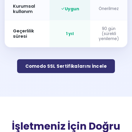
Kurumsal
Uygun
Önerilmez
kullanım
90 gün
Geçerlilik
1 yıl
(sürekli
süresi
yenileme)
Comodo SSL Sertifikalarını İncele
İşletmeniz İçin Doğru