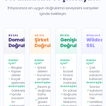
İhtiyacınıza en uygun doğrulama seviyesini saniyeler
içinde belirleyin.
DV SSL
OV SSL
EV SSL
Wildcard
Domain
Şirket
Genişletilmiş
Wildca
Doğrulama
Doğrulama
Doğrulama
SSL
Kimler
Kimler
Kimler
Kimler
İçin?
İçin?
İçin?
İçin?
Bloglar
Şirket
E-
Çok
Kişisel
siteleri
ticaret
sayıda
siteler
Kurumsal
Finans
subdomai
Küçük
projeler
Büyük
kullananla
işletmeler
markalar
Avantajlar
Avantajlar
Avantajlar
Resmi şirket
Avantajlar
Sınırsız
Dakikalar
doğrulaması
En yüksek
subdomai
içinde
Daha
doğrulama
koruması
kurulum
yüksek
seviyesi
Tek
En
güven
Maksimum
sertifikad
ekonomik
seviyesi
kurumsal
yönetim