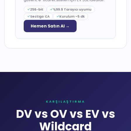
256-bit
%99.9 Tarayıcı uyumu
Sectigo CA
Kurulum ~5 dk
Hemen Satın Al →
KARŞILAŞTIRMA
DV vs OV vs EV vs
Wildcard