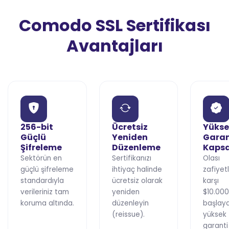
Comodo SSL Sertifikası
Avantajları
256-bit
Ücretsiz
Yükse
Güçlü
Yeniden
Garan
Şifreleme
Düzenleme
Kaps
Sektörün en
Sertifikanızı
Olası
güçlü şifreleme
ihtiyaç halinde
zafiyet
standardıyla
ücretsiz olarak
karşı
verileriniz tam
yeniden
$10.000
koruma altında.
düzenleyin
başlay
(reissue).
yüksek
garanti