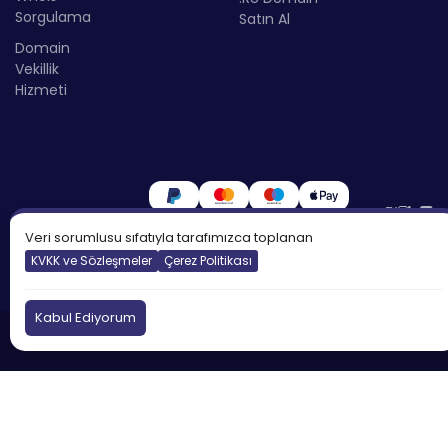
Sorgulama
Satın Al
Domain
Vekillik
Hizmeti
Veri sorumlusu sıfatıyla tarafımızca toplanan
KVKK ve Sözleşmeler
Çerez Politikası
Kabul Ediyorum
©2026
Atakdomain
Tüm hakları saklıdır.
Türkiye
İngiltere
Kıbrıs
DNS:
tr.atakdns.com
Kötüye Kullanım Bildir:
eu.atakdns.com
domain@apiname.com