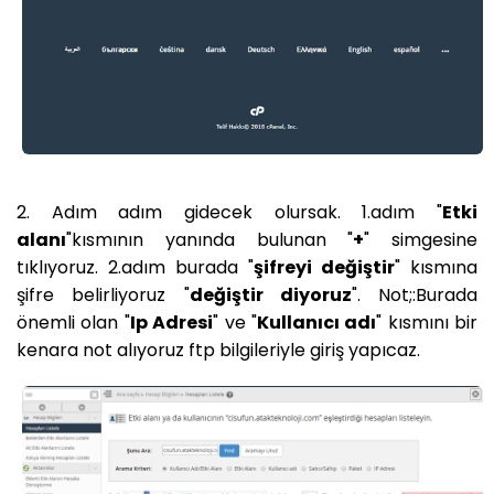
2. Adım adım gidecek olursak. 1.adım "
Etki
alanı
"kısmının yanında bulunan "
+
" simgesine
tıklıyoruz. 2.adım burada "
şifreyi değiştir
" kısmına
şifre belirliyoruz "
değiştir diyoruz
". Not;:Burada
önemli olan "
Ip Adresi
" ve "
Kullanıcı adı
" kısmını bir
kenara not alıyoruz ftp bilgileriyle giriş yapıcaz.