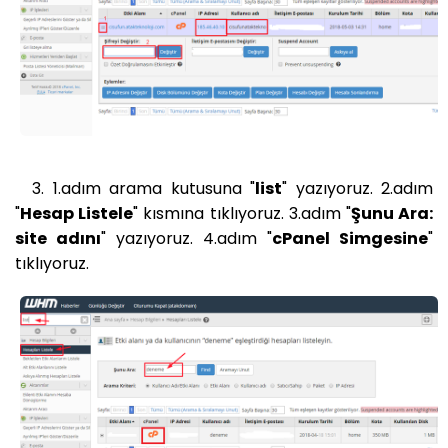
3. 1.adım arama kutusuna "
list
" yazıyoruz. 2.adım
"
Hesap Listele
" kısmına tıklıyoruz. 3.adım "
Şunu Ara:
site adını
" yazıyoruz. 4.adım "
cPanel Simgesine
"
tıklıyoruz.