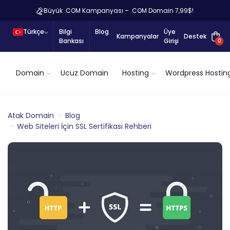
Büyük .COM Kampanyası – .COM Domain 7,99$!
Türkçe
Bilgi
Blog
Üye
Kampanyalar
Destek
Bankası
Girişi
0
Domain
Ucuz Domain
Hosting
Wordpress Hostin
Atak Domain
Blog
Web Siteleri İçin SSL Sertifikası Rehberi