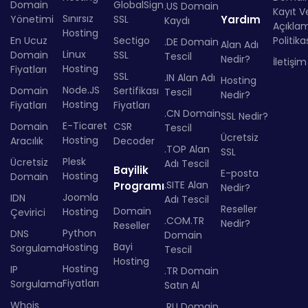
Domain
GlobalSign
.US Domain
Kayıt Ve
Sınırsız
Yönetimi
SSL
Yardım
Kaydı
Açıkla
Hosting
En Ucuz
Sectigo
Politika
.DE Domain
Alan Adı
Linux
Domain
SSL
Tescil
Nedir?
İletişim
Hosting
Fiyatları
SSL
.IN Alan Adı
Hosting
Node.JS
Domain
Sertifikası
Tescil
Nedir?
Hosting
Fiyatları
Fiyatları
.CN Domain
SSL Nedir?
E-Ticaret
Domain
CSR
Tescil
Ücretsiz
Hosting
Aracılık
Decoder
.TOP Alan
SSL
Plesk
Ücretsiz
Adı Tescil
Bayilik
E-posta
Hosting
Domain
.SITE Alan
Programı
Nedir?
Joomla
IDN
Adı Tescil
Reseller
Domain
Hosting
Çevirici
.COM.TR
Nedir?
Reseller
Python
DNS
Domain
Bayi
Hosting
Sorgulama
Tescil
Hosting
Hosting
IP
.TR Domain
Fiyatları
Sorgulama
Satın Al
Whois
.RU Domain