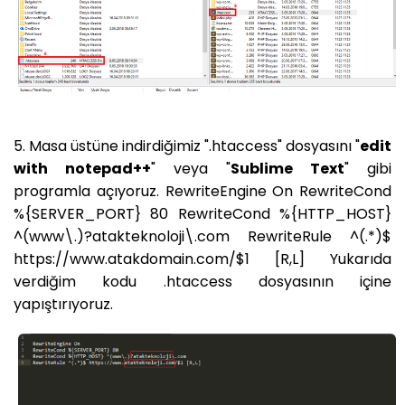
5. Masa üstüne indirdiğimiz ".htaccess" dosyasını "
edit
with notepad++
" veya "
Sublime Text
" gibi
programla açıyoruz. RewriteEngine On RewriteCond
%{SERVER_PORT} 80 RewriteCond %{HTTP_HOST}
^(www\.)?atakteknoloji\.com RewriteRule ^(.*)$
https://www.atakdomain.com/$1 [R,L] Yukarıda
verdiğim kodu .htaccess dosyasının içine
yapıştırıyoruz.