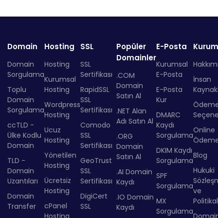
Domain
Hosting
SSL
Popüler
E-Posta
Kurum
Domainler
Domain
Hosting
SSL
Kurumsal
Hakkım
Sorgulama
Sertifikası
E-Posta
.COM
Kurumsal
İnsan
Domain
Toplu
Hosting
RapidSSL
E-Posta
Kaynakl
Satın Al
Domain
SSL
Kur
Wordpress
Ödem
Sorgulama
Sertifikası
.NET Alan
Hosting
DMARC
Seçenek
Adı Satın Al
ccTLD -
Comodo
Kaydı
Ucuz
Online
Ülke Kodlu
SSL
Sorgulama
.ORG
Hosting
Ödem
Domain
Sertifikası
Domain
DKIM Kaydı
Yönetilen
Blog
Satın Al
TLD -
GeoTrust
Sorgulama
Hosting
Hukuki
Domain
SSL
.AI Domain
SPF
Ücretsiz
Sözleş
Uzantıları
Sertifikası
Kaydı
Sorgulama
Hosting
ve
Domain
DigiCert
.IO Domain
MX
Politika
cPanel
Transfer
SSL
Kaydı
Sorgulama
Hosting
Domai