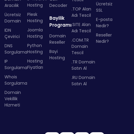
Ücretsiz
Hosting
Aracılık
Decoder
.TOP Alan
SSL
Plesk
Ücretsiz
Adı Tescil
Bayilik
E-posta
Hosting
Domain
.SITE Alan
Programı
Nedir?
Joomla
IDN
Adı Tescil
Reseller
Domain
Hosting
Çevirici
.COM.TR
Nedir?
Reseller
Python
DNS
Domain
Bayi
Hosting
Sorgulama
Tescil
Hosting
Hosting
IP
.TR Domain
Fiyatları
Sorgulama
Satın Al
Whois
.RU Domain
Sorgulama
Satın Al
Domain
Vekillik
Hizmeti