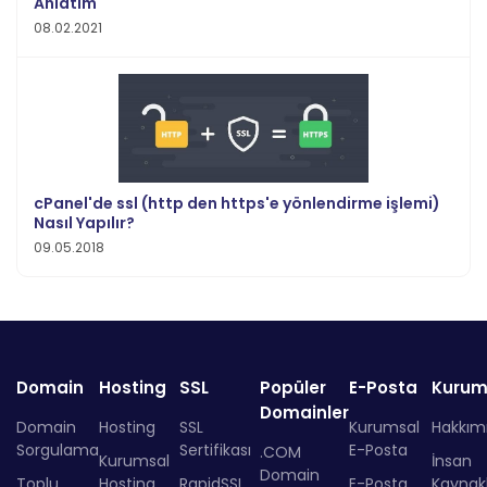
Anlatım
08.02.2021
cPanel'de ssl (http den https'e yönlendirme işlemi)
Nasıl Yapılır?
09.05.2018
Domain
Hosting
SSL
Popüler
E-Posta
Kurum
Domainler
Domain
Hosting
SSL
Kurumsal
Hakkım
Sorgulama
Sertifikası
E-Posta
.COM
Kurumsal
İnsan
Domain
Toplu
Hosting
RapidSSL
E-Posta
Kaynakl