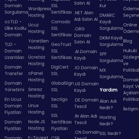
Satın Al
Domain
SSL
Kur
Wordpress
Ödem
Sorgulama
Sertifikası
.NET Alan
Hosting
DMARC
Seçenek
Adı Satın Al
ccTLD -
Comodo
Kaydı
Ucuz
Online
Ülke Kodlu
SSL
Sorgulama
.ORG
Hosting
Ödem
Domain
Sertifikası
Domain
DKIM Kaydı
Yönetilen
Blog
Satın Al
TLD -
GeoTrust
Sorgulama
Hosting
Hukuki
Domain
SSL
.AI Domain
SPF
Ücretsiz
Sözleş
Uzantıları
Sertifikası
Kaydı
Sorgulama
Hosting
ve
Domain
DigiCert
.IO Domain
MX
Politika
cPanel
Transfer
SSL
Kaydı
Sorgulama
Hosting
Domai
Domain
GlobalSign
.US Domain
Kayıt Ve
Sınırsız
Yönetimi
SSL
Yardım
Kaydı
Açıkla
Hosting
En Ucuz
Sectigo
Politika
.DE Domain
Alan Adı
Linux
Domain
SSL
Tescil
Nedir?
İletişim
Hosting
Fiyatları
SSL
.IN Alan Adı
Hosting
Node.JS
Domain
Sertifikası
Tescil
Nedir?
Hosting
Fiyatları
Fiyatları
.CN Domain
SSL Nedir?
E-Ticaret
Domain
CSR
Tescil