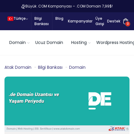
Büyük .COM Kampanyası – .COM Domain 7,99$!
Türkçe
Bilgi
Blog
Üye
Kampanyalar
Destek
Bankası
Girişi
0
Domain
Ucuz Domain
Hosting
Wordpress Hostin
Atak Domain
Bilgi Bankası
Domain