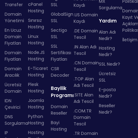
MX
Politika
cPanel
Transfer
SSL
Kaydı
Sorgulama
Hosting
Domai
Domain
GlobalSign
.US Domain
Kayıt Ve
Sınırsız
Yönetimi
SSL
Yardım
Kaydı
Açıkla
Hosting
En Ucuz
Sectigo
Politika
.DE Domain
Alan Adı
Linux
Domain
SSL
Tescil
Nedir?
İletişim
Hosting
Fiyatları
SSL
.IN Alan Adı
Hosting
Node.JS
Domain
Sertifikası
Tescil
Nedir?
Hosting
Fiyatları
Fiyatları
.CN Domain
SSL Nedir?
E-Ticaret
Domain
CSR
Tescil
Ücretsiz
Hosting
Aracılık
Decoder
.TOP Alan
SSL
Plesk
Ücretsiz
Adı Tescil
Bayilik
E-posta
Hosting
Domain
.SITE Alan
Programı
Nedir?
Joomla
IDN
Adı Tescil
Reseller
Domain
Hosting
Çevirici
.COM.TR
Nedir?
Reseller
Python
DNS
Domain
Bayi
Hosting
Sorgulama
Tescil
Hosting
Hosting
IP
.TR Domain