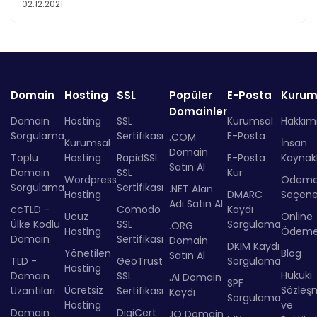
02.12.2021
Domain
Hosting
SSL
Popüler
E-Posta
Kurum
Domainler
Domain
Hosting
SSL
Kurumsal
Hakkım
Sorgulama
Sertifikası
E-Posta
.COM
Kurumsal
İnsan
Domain
Toplu
Hosting
RapidSSL
E-Posta
Kaynakl
Satın Al
Domain
SSL
Kur
Wordpress
Ödem
Sorgulama
Sertifikası
.NET Alan
Hosting
DMARC
Seçenek
Adı Satın Al
ccTLD -
Comodo
Kaydı
Ucuz
Online
Ülke Kodlu
SSL
Sorgulama
.ORG
Hosting
Ödem
Domain
Sertifikası
Domain
DKIM Kaydı
Yönetilen
Blog
Satın Al
TLD -
GeoTrust
Sorgulama
Hosting
Hukuki
Domain
SSL
.AI Domain
SPF
Ücretsiz
Sözleş
Uzantıları
Sertifikası
Kaydı
Sorgulama
Hosting
ve
Domain
DigiCert
.IO Domain