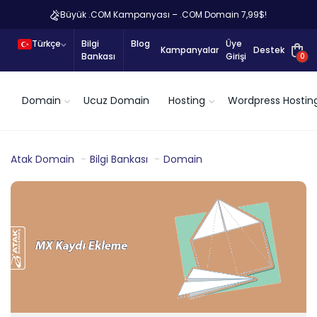
Büyük .COM Kampanyası – .COM Domain 7,99$!
Türkçe
Bilgi
Blog
Üye
Kampanyalar
Destek
Bankası
Girişi
0
Domain
Ucuz Domain
Hosting
Wordpress Hostin
Atak Domain
Bilgi Bankası
Domain