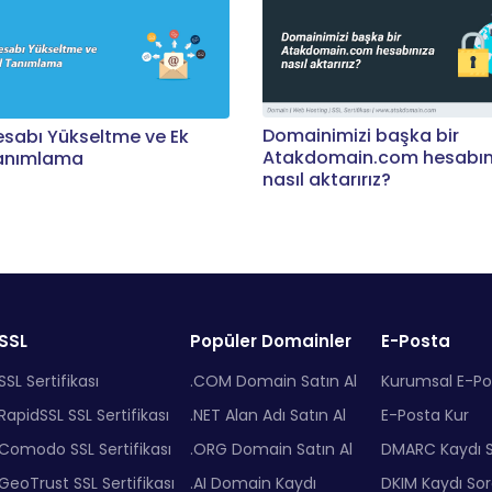
Domainimizi başka bir
esabı Yükseltme ve Ek
Atakdomain.com hesabın
Tanımlama
nasıl aktarırız?
SSL
Popüler Domainler
E-Posta
SSL Sertifikası
.COM Domain Satın Al
Kurumsal E-Po
RapidSSL SSL Sertifikası
.NET Alan Adı Satın Al
E-Posta Kur
Comodo SSL Sertifikası
.ORG Domain Satın Al
DMARC Kaydı 
GeoTrust SSL Sertifikası
.AI Domain Kaydı
DKIM Kaydı So