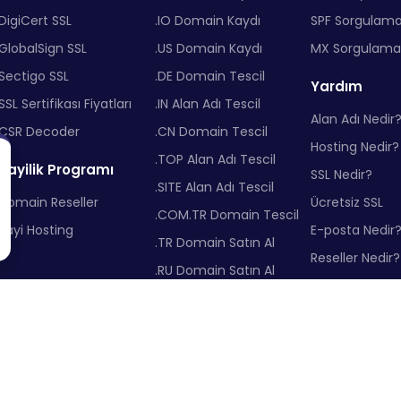
DigiCert SSL
.IO Domain Kaydı
SPF Sorgulam
GlobalSign SSL
.US Domain Kaydı
MX Sorgulama
Sectigo SSL
.DE Domain Tescil
Yardım
SSL Sertifikası Fiyatları
.IN Alan Adı Tescil
Alan Adı Nedir
CSR Decoder
.CN Domain Tescil
Hosting Nedir?
.TOP Alan Adı Tescil
Bayilik Programı
SSL Nedir?
.SITE Alan Adı Tescil
Domain Reseller
Ücretsiz SSL
.COM.TR Domain Tescil
Bayi Hosting
E-posta Nedir
.TR Domain Satın Al
Reseller Nedir?
.RU Domain Satın Al