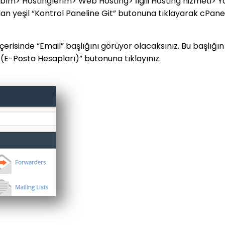
bım> Hostinglerim> Web Hosting> İlgili Hosting hizmeti> Y
dan yeşil “Kontrol Paneline Git” butonuna tıklayarak cPane
erisinde “Email” başlığını görüyor olacaksınız. Bu başlığın
E-Posta Hesapları)” butonuna tıklayınız.