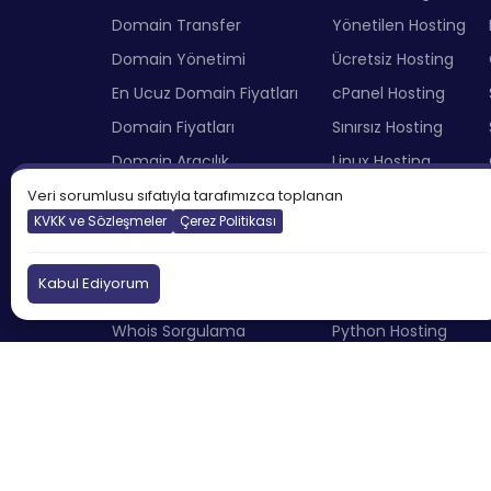
Domain Transfer
Yönetilen Hosting
Domain Yönetimi
Ücretsiz Hosting
En Ucuz Domain Fiyatları
cPanel Hosting
Domain Fiyatları
Sınırsız Hosting
Domain Aracılık
Linux Hosting
Ücretsiz Domain
Node.JS Hosting
Veri sorumlusu sıfatıyla tarafımızca toplanan
KVKK ve Sözleşmeler
Çerez Politikası
IDN Çevirici
E-Ticaret Hosting
DNS Sorgulama
Plesk Hosting
Kabul Ediyorum
IP Sorgulama
Joomla Hosting
Whois Sorgulama
Python Hosting
Domain Vekillik Hizmeti
Hosting Fiyatları